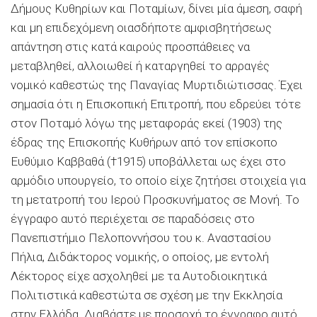
Δήμους Κυθηρίων και Ποταμίων, δίνει μία άμεση, σαφή
και μη επιδεχόμενη οιασδήποτε αμφισβητήσεως
απάντηση στις κατά καιρούς προσπάθειες να
μεταβληθεί, αλλοιωθεί ή καταργηθεί το αρραγές
νομικό καθεστώς της Παναγίας Μυρτιδιώτισσας. Έχει
σημασία ότι η Επισκοπική Επιτροπή, που εδρεύει τότε
στον Ποταμό λόγω της μεταφοράς εκεί (1903) της
έδρας της Επισκοπής Κυθήρων από τον επίσκοπο
Ευθύμιο Καββαθά (†1915) υποβάλλεται ως έχει στο
αρμόδιο υπουργείο, το οποίο είχε ζητήσει στοιχεία για
τη μετατροπή του Ιερού Προσκυνήματος σε Μονή. Το
έγγραφο αυτό περιέχεται σε παραδόσεις στο
Πανεπιστήμιο Πελοποννήσου του κ. Αναστασίου
Πήλια, Διδάκτορος νομικής, ο οποίος, με εντολή
Λέκτορος είχε ασχοληθεί με τα Αυτοδιοικητικά
Πολιτιστικά καθεστώτα σε σχέση με την Εκκλησία
στην Ελλάδα. Διαβάστε με προσοχή το έγγραφο αυτό,