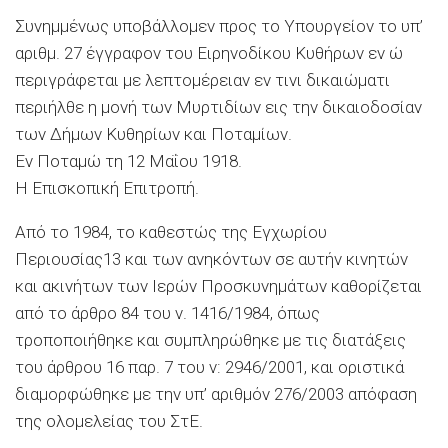
Συνηµµένως υποβάλλοµεν προς το Υπουργείον το υπ’
αριθµ. 27 έγγραφον του Ειρηνοδίκου Κυθήρων εν ώ
περιγράφεται µε λεπτοµέρειαν εν τινι δικαιώµατι
περιήλθε η µονή των Μυρτιδίων εις την δικαιοδοσίαν
των Δήµων Κυθηρίων και Ποταµίων.
Εν Ποταµώ τη 12 Μαΐου 1918.
Η Επισκοπική Επιτροπή.
Από το 1984, το καθεστώς της Εγχωρίου
Περιουσίας13 και των ανηκόντων σε αυτήν κινητών
και ακινήτων των Ιερών Προσκυνηµάτων καθορίζεται
από το άρθρο 84 του ν. 1416/1984, όπως
τροποποιήθηκε και συµπληρώθηκε µε τις διατάξεις
του άρθρου 16 παρ. 7 του ν: 2946/2001, και οριστικά
διαµορφώθηκε µε την υπ’ αριθµόν 276/2003 απόφαση
της ολοµελείας του ΣτΕ.