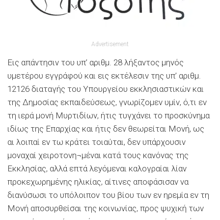
Advertisement
Εις απάντησιν του υπ’ αριθµ. 28 λήξαντος µηνός
υµετέρου εγγράφού και εις εκτέλεσιν της υπ’ αριθµ.
12126 διαταγής του Υπουργείου εκκλησιαστικών και
της Δηµοσίας εκπαιδεύσεως, γνωρίζοµεν υµίν, ό,τι εν
τη ιερά µονή Μυρτιδίων, ήτις τυγχάνει το προσκύνηµα
ιδίως της Επαρχίας και ήτις δεν θεωρείται Μονή, ως
αι λοιπαί εν τω κράτει τοιαύται, δεν υπάρχoυσιν
µοναχαί χειροτονη¬µέναι κατά τους κανόνας της
Εκκλησίας, αλλά επτά λεyόµεναι καλογραίαι λίαν
προκεχωρηµένης ηλικίας, αίτινες αποφάσισαν να
διανύσωσι το υπόλοιπον του βίου των εν ηρεµία εν τη
Μονή αποσυρθείσαι της κοινωνίας, προς ψυχική των