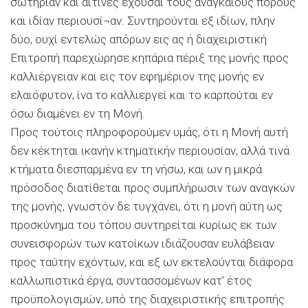
σωτηρίαν και αίτινες έχουσαι τους αναγκαίους πόρους
και ιδίαν περιουσί¬αν. Συντηρούνται εξ ιδίων, πλην
δύο, ουχί εντελώς απόρων εις ας ή διαχειριστική
Επιτροπή παρεχώρησε κηπάρια πέριξ της µονής προς
καλλιέργειαν και εις τον εφηµέριον της µονής εν
ελαιόφυτον, ίνα το καλλιεργεί και το καρπούται εν
όσω διαµένει εν τη Μονή.
Προς τούτοις πληροφορούµεν υµάς, ότι η Μονή αυτή
δεν κέκτηται ικανήν κτηµατικήν περιουσίαν, αλλά τινά
κτήµατα διεσπαρµένα εν τη νήσω, και ων η µικρά
πρόσοδος διατίθεται προς συµπλήρωσιν των αναγκών
της µονής, γνωστόν δε τυγχάνει, ότι η µονή αύτη ως
προσκύνηµα του τόπου συντηρείται κυρίως εκ των
συνεισφορών των κατοίκων ιδιάζουσαν ευλάβειαν
προς ταύτην εχόντων, και εξ ων εκτελούνται διάφορα
καλλωπιστικά έργα, συντασσοµένων κατ’ έτος
προϋπολογισµών, υπό της διαχειριστικής επιτροπής