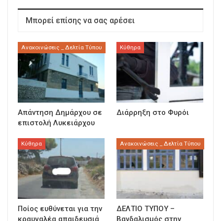
Μπορεί επίσης να σας αρέσει
Ανακοινώσεις _ Δελτία Τύπου
Κύθηρα
Απάντηση Δημάρχου σε
Διάρρηξη στο Φυρόι
επιστολή Λυκειάρχου
Κύθηρα
Ανακοινώσεις _ Δελτία Τύπου
Ποίος ευθύνεται για την
ΔΕΛΤΙΟ ΤΥΠΟΥ –
κραυγαλέα απαιδευσιά
Βανδαλισμός στην