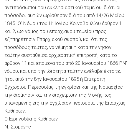
αντιπρόσωποι του εκκλησιαστικού ταµείου, διότι οι
πρόσοδοι αυτών ωρίσθησαν διά του από 14/26 Μαΐού
1845 ΙΘ’ Νόµου του Η’ Ιονίου Κοινοβουλίου άρθρον 1
και 2, ως νόµος του επαρχιακού ταµείου προς
εξηπηρέτησιν Επαρχιακού σκοπού, και ότι τας
προσόδους ταύτας, να νέµηται η κατά την νήσον
ταύτην συσταθείσα αρχιερατική επιτροπή, κατά το
άρθρον 11 και επόµενα του από 20 Ιανουαρίου 1866 ΡΝ’
νόµου, και υπό την ιδιότητα ταύτην ανέλαβε έκτοτε,
ήτοι από την 8ην Ιανουαρίου 1895 ή Επιτροπή
Εγχωρίου Περιουσίας τη εγκρίσει και της Νοµαρχίας
την διοίκησιν και την διαχείρισιν της Μονής, ως
υπαγοµένης εις την Εγχώριον περιουσία της Επαρχίας
Κυθήρων.
Ο Ειρηνοδίκης Κυθήρων
Ν. Σισµάνης