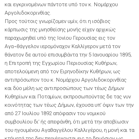
και εγκρινοµένων πάντοτε υπό τον κ. Νοµάρχου
Αργολιδοκορινθίας.
Προς τούτοις γνωρίζοµεν υµίν, ότι η ισόβιος
κάρπωσις της µνησθείσης µονής είχεν αρχικώς
παραχωρηθεί υπό της Ιονίου Γερουσίας εις τον
Αγα¬θάγγελον ιεροµόναχον Καλλίyερον µετά τον
θάνατον δε αυτού επισυµβάντα την 5 Ιανουαρίου 1895,
η Επιτροπή της Εγχωρίου Περιουσίας Κυθήρων,
αποτελούµενη από τον Ειρηνοδίκην Κυθήρων, ως
αντιπρόσωπον του κ. Νοµάρχου Αργολιδοκορινθίας
και δύο µέλη ως αντιπροσώπους των τέως Δήµων
Κυθηρίων και Ποταµίων, εκπροσωπούντας δε τας νυν
κοινότητας των τέως Δήµων, έχουσα υπ’ όψιν των την
από 27 Ιουλίου 1892 απόφασιν του νοµικού
συµβουλίου δι’ ής απεφάνθη, ότι µετά την αποβίωσιν
του ηγουµένου Αγαθαγγέλου Καλλιγέρου, η µονή και τα
κτήµατά της δεν περιέρχονται εις το δηµόσιον ως