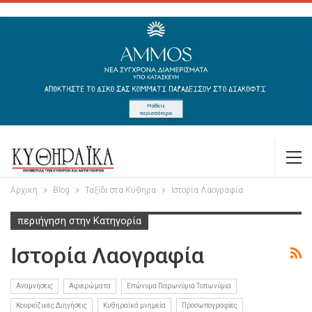
Αρχική
Blog
Ταξίδι στα Κύθηρα
Ιστορία Λαογραφία
περιήγηση στην Κατηγορία
Ιστορία Λαογραφία
Αναμνήσεις
Αφιερώματα
Επώνυμα Παρωνύμια Τοπωνύμια
Κουριόζικες Διηγήσεις
Κυθηραϊκά μνημεία
Προσωπογραφίες