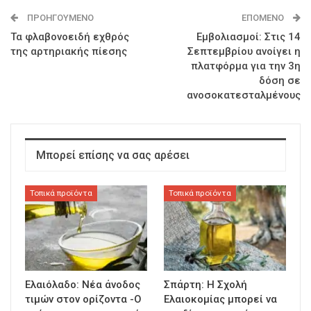
ΠΡΟΗΓΟΎΜΕΝΟ
ΕΠΌΜΕΝΟ
Τα φλαβονοειδή εχθρός
Εμβολιασμοί: Στις 14
της αρτηριακής πίεσης
Σεπτεμβρίου ανοίγει η
πλατφόρμα για την 3η
δόση σε
ανοσοκατεσταλμένους
Μπορεί επίσης να σας αρέσει
Τοπικά προϊόντα
Τοπικά προϊόντα
Ελαιόλαδο: Νέα άνοδος
Σπάρτη: Η Σχολή
τιμών στον ορίζοντα -Ο
Ελαιοκομίας μπορεί να