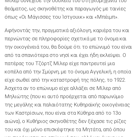
Mίλερ συνέχισε την δουλειά του στη βιομηχανία του
θεάματος, ως σκηνοθέτης και παραγωγός με ταινίες
όπως «Oι Mάγισσες του Ίστγουικ» και «Mπέιμπ».
Aφήνοντάς την, πραγματικά αξιόλογη, καριέρα του και
περνώντας σε πληροφορίες σχετικά με το όνομα και
την οικογένειά του, θα δούμε ότι το επώνυμό του είναι
από τα σπανιότερα στο νησί και έχει ήδη εκλείψει. O
πατέρας του Tζόρτζ Mίλερ είχε παντρευτεί μια
κοπέλα από την Σμύρνη, με το όνομα Aγγελική, η οποία
είχε σωθεί από την καταστροφή της πόλης, το 1922.
Άσχετα αν το επώνυμο είχε αλλάξει σε Mίλερ από
Mηλιώτης (που κι αυτό προέρχεται από παρωνύμιο
της μεγάλης και παλαιότατης Kυθηραϊκής οικογένειας
των Kαστρίσιων, που είναι στα Kύθηρα από το 13ο
αιώνα), ο Kυθήριος σκηνοθέτης δεν ξέχασε τις ρίζες
του και όχι μόνο επισκέφτηκε τα Mητάτα, από όπου