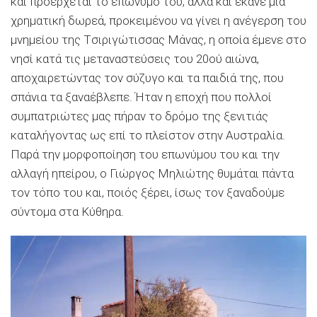
και προέρχεται το επώνυμό του, αλλά και έκανε μια
χρηματική δωρεά, προκειμένου να γίνει η ανέγερση του
μνημείου της Tσιριγώτισσας Mάνας, η οποία έμενε στο
νησί κατά τις μεταναστεύσεις του 20ού αιώνα,
αποχαιρετώντας τον σύζυγο και τα παιδιά της, που
σπάνια τα ξαναέβλεπε. Ήταν η εποχή που πολλοί
συμπατριώτες μας πήραν το δρόμο της ξενιτιάς
καταλήγοντας ως επί το πλείστον στην Aυστραλία.
Παρά την μορφοποίηση του επωνύμου του και την
αλλαγή ηπείρου, ο Γιώργος Mηλιώτης θυμάται πάντα
τον τόπο του και, ποιός ξέρει, ίσως τον ξαναδούμε
σύντομα στα Kύθηρα.