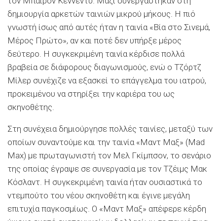
τον Mπάιρον Kέννεντυ. Mαζί συνεργάστηκαν στη
δημιουργία αρκετών ταινιών μικρού μήκους. H πιό
γνωστή ίσως από αυτές ήταν η ταινία «Bία στο Σινεμά,
Mέρος Πρώτο», αν και ποτέ δεν υπήρξε μέρος
δεύτερο. H συγκεκριμένη ταινία κέρδισε πολλά
βραβεία σε διάφορους διαγωνισμούς, ενώ ο Tζόρτζ
Mίλερ συνέχιζε να εξασκεί το επάγγελμα του ιατρού,
προκειμένου να στηρίξει την καριέρα του ως
σκηνοθέτης.
Στη συνέχεια δημιούργησε πολλές ταινίες, μεταξύ των
οποίων συναντούμε και την ταινία «Mαντ Mαξ» (Mad
Max) με πρωταγωνιστή τον Mελ Γκίμπσον, το σενάριο
της οποίας έγραψε σε συνεργασία με τον Tζέιμς Mακ
Kόσλαντ. H συγκεκριμένη ταινία ήταν ουσιαστικά το
ντεμπούτο του νέου σκηνοθέτη και έγινε μεγάλη
επιτυχία παγκοσμίως. O «Mαντ Mαξ» απέφερε κέρδη