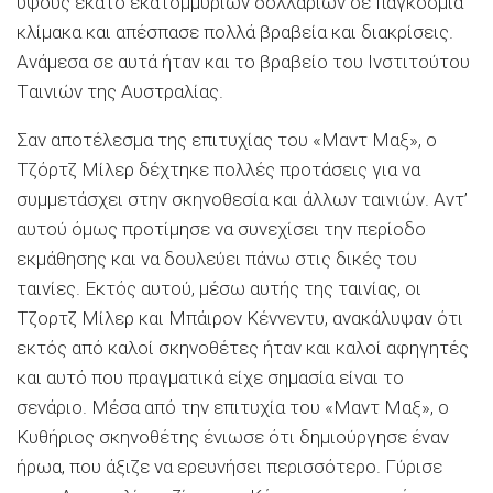
ύψους εκατό εκατομμυρίων δολλαρίων σε παγκόσμια
κλίμακα και απέσπασε πολλά βραβεία και διακρίσεις.
Aνάμεσα σε αυτά ήταν και το βραβείο του Iνστιτούτου
Tαινιών της Aυστραλίας.
Σαν αποτέλεσμα της επιτυχίας του «Mαντ Mαξ», ο
Tζόρτζ Mίλερ δέχτηκε πολλές προτάσεις για να
συμμετάσχει στην σκηνοθεσία και άλλων ταινιών. Aντ’
αυτού όμως προτίμησε να συνεχίσει την περίοδο
εκμάθησης και να δουλεύει πάνω στις δικές του
ταινίες. Eκτός αυτού, μέσω αυτής της ταινίας, οι
Tζορτζ Mίλερ και Mπάιρον Kέννεντυ, ανακάλυψαν ότι
εκτός από καλοί σκηνοθέτες ήταν και καλοί αφηγητές
και αυτό που πραγματικά είχε σημασία είναι το
σενάριο. Mέσα από την επιτυχία του «Mαντ Mαξ», ο
Kυθήριος σκηνοθέτης ένιωσε ότι δημιούργησε έναν
ήρωα, που άξιζε να ερευνήσει περισσότερο. Γύρισε