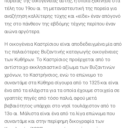
πορείας της οικογένειας αυτής, η οποία ξεκίνησε στα
τέλη του 19ου αι. τη μεταναστευτική της πορεία για
αναζήτηση καλλίτερης τύχης και «είδε» έναν απόγονό
της στο πάνθεον της εβδόμης τέχνης περίπου έναν
αιώνα αργότε­ρα.
Η οικογένεια Καστρίσιου είναι αποδεδειγμένα μία από
τις παλαιότερες Βυζαντινής καταγωγής οικογένειες
των Κυθήρων. Το Καστρίσιος προέρχεται από το
αντίστοιχο εκκλησιαστικό αξίωμα των Βυζαντινών
χρόνων, το Καστρήνσιος, ενώ το επώνυμο το
συναντάμε στα Κύθηρα σίγουρα α­πό το 1325 και είναι
ένα από τα ελάχιστα για τα οποία έχου­με στοιχεία σε
γραπτές πηγές από τόσο παλιά, αφού μετά
βεβαιότητος υπάρχει στο νησί τουλάχιστον από το
13ο αι. Μάλιστα είναι ένα από τα λίγα επώνυμα που
συναντάμε και στην περίφημη δικογραφία των