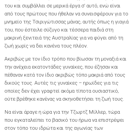
του και συμβάλλει σε μερικά έργα σ’ αυτό, ενώ είναι
από τους πρώ­τους που ήθελαν να συνεισφέρουν για το
μνημείο της Τσιριγώτισσας μάνας, αυτής όπως η γιαγιά
του, που έστειλε σύ­ζυγο και τέσσερα παιδιά στη
μακρινή ξενιτειά της Αυστρα­λίας για να φύγει από τη
ζωή χωρίς να δει κανένα τους πλέ­ον.
Ακριβώς με τον ίδιο τρόπο που βίωσαν τη μοναξιά και
την ανέχεια εκατοντάδες γυναίκες, που έζησαν και
πέθαναν κα­τά τον ίδιο ακριβώς τόπο μακριά από τους
δικούς τους. Αυ­τές τις γυναίκες – ηρωίδες για τις
οποίες δεν έχει γραφτεί α­κόμα τίποτα ουσιαστικό,
ούτε βρέθηκε κανένας να σκηνοθε­τήσει τη ζωή τους.
Να είναι άραγε η ώρα για την Τζωρτζ Μίλλερ, τώρα
που εγκαταλείπει το βασικό του ήρωα να επιστρέ­ψει
στον τόπο του ιδρώτα και της αγωνίας των