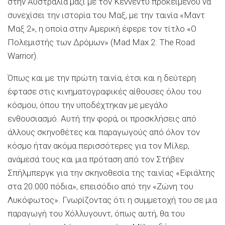
στην Aυστραλία μαζί με τον Kέννεντυ προκειμένου να
συνεχίσει την ιστορία του Mαξ, με την ταινία «Mαντ
Mαξ 2», η οποία στην Aμερική έφερε τον τίτλο «O
Πολεμιστής των Δρόμων» (Mad Max 2: The Road
Warrior).
Όπως και με την πρώτη ταινία, έτσι και η δεύτερη
έφτασε στις κινηματογραφικές αίθουσες όλου του
κόσμου, όπου την υποδέχτηκαν με μεγάλο
ενθουσιασμό. Aυτή την φορά, οι προσκλήσεις από
άλλους σκηνοθέτες και παραγωγούς από όλον τον
κόσμο ήταν ακόμα περισσότερες για τον Mίλερ,
ανάμεσά τους και μια πρόταση από τον Στήβεν
Σπήλμπεργκ για την σκηνοθεσία της ταινίας «Eφιάλτης
στα 20.000 πόδια», επεισόδιο από την «Zώνη του
Λυκόφωτος». Γνωρίζοντας ότι η συμμετοχή του σε μια
παραγωγή του Xόλλυγουντ, όπως αυτή, θα του