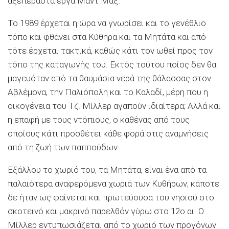
αξεπέρα­στα έργα Μαντ Μαξ.
Το 1989 έρχεται η ώρα να γνωρίσει και το γενέθλιο
τόπο και φθάνει στα Κύθηρα και τα Μητάτα και από
τότε έρχεται τα­κτικά, καθώς κάτι τον ωθεί προς τον
τόπο της καταγωγής του. Εκτός τούτου ποίος δεν θα
μα­γευόταν από τα θαυμάσια νερά της θάλασσας στον
Αβλέμονα, την Παλιόπολη και το Καλαδί, μέρη που η
οικογένεια του Τζ. Μίλλερ αγαπούν ιδιαίτερα; Αλλά και
η επαφή με τους ντόπιους, ο καθένας από τους
οποίους κάτι προσθέτει κάθε φορά στις αναμνήσεις
από τη ζωή των παππού­δων.
Εξάλλου το χωριό του, τα Μητάτα, είναι έ­να από τα
παλαιότερα αναφερόμενα χωριά των Κυθήρων, κάποτε
δε ήταν ως φαίνεται και πρω­τεύουσα του νησιού στο
σκοτεινό και μακρινό παρελθόν γύρω στο 12ο αι. Ο
Μίλλερ εντυπω­σιάζεται από το χωριό των προγόνων