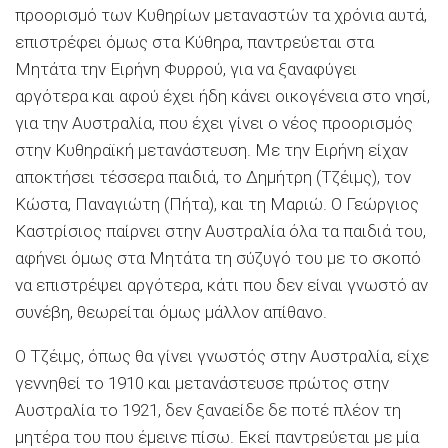
προορισμό των Κυθηρίων μεταναστών τα χρόνια αυτά,
επιστρέφει όμως στα Κύθηρα, παντρεύεται στα
Μητάτα την Ειρήνη Φυρρού, για να ξαναφύγει
αργότερα και αφού έχει ήδη κάνει οικογέ­νεια στο νησί,
για την Αυστραλία, που έχει γίνει ο νέος προο­ρισμός
στην Κυθηραϊκή μετανάστευση. Με την Ειρήνη είχαν
αποκτήσει τέσσερα παιδιά, το Δημήτρη (Τζέιμς), τον
Κώστα, Παναγιώτη (Πήτα), και τη Μαριώ. Ο Γεώργιος
Καστρίσιος παίρνει στην Αυστραλία όλα τα παιδιά του,
αφήνει όμως στα Μητάτα τη σύζυγό του με το σκοπό
να επιστρέψει αργότερα, κάτι που δεν είναι γνωστό αν
συνέβη, θεωρείται όμως μάλ­λον απίθανο.
Ο Τζέιμς, όπως θα γίνει γνωστός στην Αυστρα­λία, είχε
γεννηθεί το 1910 και μετανάστευσε πρώτος στην
Αυστραλία το 1921, δεν ξαναείδε δε ποτέ πλέον τη
μητέρα του που έμεινε πίσω. Εκεί παντρεύεται με μία