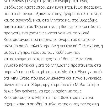
Καταλανών (1329) στην ο­ποία αναφέρεται ένας
Θεόδωρος Καστρίσιος. Δεν είναι επο­μένως παράξενο,
που το επώνυμο εξαπλώνεται γρήγορα σε όλο το νησί
και το συναντάμε και στα Μητάτα και στα Βιαράδικα
από τα μέσα του 18ου αι. ενώ η βασική του κοιτίδα τα
προηγούμενα χρόνια φαίνεται να είναι το χωριό
Καστρισιάνικα, που παίρνει το ό­νομά του από το ε­
πώνυμο αυτό, παλαιότερα δε η γειτονική Παλιόχωρα, η
Βυζα­ντινή πρωτεύουσα των Κυθήρων, που
καταστρέφεται στις αρχές του 16ου αι. Δεν είναι
γνωστό πότε και γιατί το Μηλιώτης προστίθεται στα
παρωνύμια του Καστρίσιος στα Μητάτα. Είναι γνωστό
ό­τι Μηλιώτες, που έχουν μάλιστα και τίτλο ευγενείας,
συνα­ντάμε στη Χώρα, αργότερα δε στο Μυλοπόταμο,
όμως δεν φαίνεται να έχουν σχέση με τους
Καστρίσιους στα Μητάτα. Το πιθανότερο είναι να
είχαμε κάποια αποδημία μέλους της οικογενείας στη