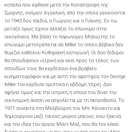
κοπέλα που έφθασε μετά την Καταστροφή της
Σμύρνης, ονόματι Αγγελι­κή, από την οποία γεννιούνται
το 1945 δύο παιδιά, ο Γιώργος και ο Γιάννης. Εν τω
μεταξύ όμως έχουν αλλάξει το επώνυ­μο στην
οικογένεια. Με βάση το παρωνύμιο Μηλιώτης το
επώνυμο μετατρέπεται σε Μiller το οποίο βέβαια δεν
θυμίζει καθόλου Κυθηραϊκή καταγωγή. Οι δύο δίδυμοι
θα σπουδά­σουν ιατρική και εκεί προς το τέλος των
σπουδών τους θα κερδίσουν ένα βραβείο
κινηματογράφου και με αυτή την α­φετηρία, τον George
Miller τον κέρδισε οριστικά η εβδόμη τέ­χνη. Δεν
αφήνει όμως και την ιατρική, η οποία του δίνει την
οικονομική άνεση να ασχολείται με τη σκηνοθεσία. Το
1971 συναντά στη Μελβούρνη τον Μπ. Κέννεντυ και
δημιουργούν μαζί ταινίες μικρού μήκους, ενώ ξεκινά
και την ιδέα του έρ­γου Μαντ Μαξ, που θα τον κάνει