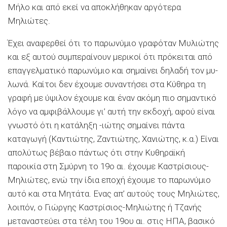
Μήλο και από εκεί να αποκλήθηκαν αργότε­ρα
Μηλιώτες.
Έχει αναφερθεί ότι το παρωνύμιο γραφόταν Μυλιώτης
και εξ αυτού συμπεραίνουν μερικοί ότι πρόκειται από
επαγγελματικό παρωνύμιο και σημαίνει δηλαδή τον μυ­
λωνά. Καίτοι δεν έχουμε συναντήσει στα Κύθηρα τη
γραφή με ύψιλον έχουμε και έναν ακόμη πιο σημαντικό
λόγο να αμ­φιβάλλουμε γι’ αυτή την εκδοχή, αφού είναι
γνωστό ότι η κα­τάληξη -ιώτης σημαίνει πάντα
καταγωγή (Καντιώτης, Ζαντιώτης, Χανιώτης, κ.α.) Είναι
απολύτως βέβαιο πάντως ότι στην Κυθηραϊκή
παροικία στη Σμύρνη το 19ο αι. έχουμε Καστρίσιους-
Μηλιώτες, ενώ την ίδια εποχή έχουμε το παρωνύ­μιο
αυτό και στα Μητάτα. Ενας απ’ αυτούς τους Μηλιώτες,
λοιπόν, ο Γιώργης Καστρίσιος-Μηλιώτης ή Τζανής
μετανα­στεύει στα τέλη του 19ου αι. στις ΗΠΑ, βασικό