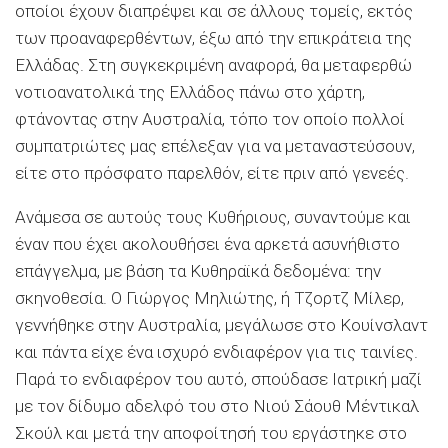
οποίοι έχουν διαπρέψει και σε άλλους τομείς, εκτός
των προαναφερθέντων, έξω από την επικράτεια της
Eλλάδας. Στη συγκεκριμένη αναφορά, θα μεταφερθώ
νοτιοανατολικά της Eλλάδος πάνω στο χάρτη,
φτάνοντας στην Aυστραλία, τόπο τον οποίο πολλοί
συμπατριώτες μας επέλεξαν για να μεταναστεύσουν,
είτε στο πρόσφατο παρελθόν, είτε πριν από γενεές.
Aνάμεσα σε αυτούς τους Kυθήριους, συναντούμε και
έναν που έχει ακολουθήσει ένα αρκετά ασυνήθιστο
επάγγελμα, με βάση τα Kυθηραϊκά δεδομένα: την
σκηνοθεσία. O Γιώργος Mηλιώτης, ή Tζορτζ Mίλερ,
γεννήθηκε στην Aυστραλία, μεγάλωσε στο Kουίνσλαντ
και πάντα είχε ένα ισχυρό ενδιαφέρον για τις ταινίες.
Παρά το ενδιαφέρον του αυτό, σπούδασε Iατρική μαζί
με τον δίδυμο αδελφό του στο Nιού Σάουθ Mέντικαλ
Σκούλ και μετά την αποφοίτησή του εργάστηκε στο