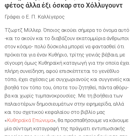
φέτος άλλα έξι όσκαρ στο Χόλλυγουντ
Γράφει ο Ε. Π. Καλλίγερος
Τζωρτζ Μίλλερ. Όποιος ακούει σήμερα το ό­νομα αυτό
-και το ακούν και το διαβάζουν εκα­τομμύρια άνθρωποι
στον κόσμο- πολύ δύσκολα μπορεί να φαντασθεί ότι
πρόκειται για έναν Κυθήριο, τρίτης γενιάς βέβαια, με
σίγουρη όμως Κυθηραϊκή καταγωγή για την οποία έχει
πλήρη συνεί­δηση, αφού επισκέπτεται το γενέθλιο
τόπο, έχει σχέσεις με συγχωριανούς και συγγενείς και
βοη­θά τον τόπο του, όποτε του ζητηθεί, πάντα αθόρυ­
βα και χωρίς τυμπανοκρουσίες. Με τη βοήθεια των
παλαιοτέρων δημοσιευμάτων στην εφημερί­δα, αλλά
και του σχετικού κεφαλαίου στο βιβλίο μας
«
Κυθηραϊκά Επώνυμα
», θα προσπαθήσουμε να κάνουμε
μία σύντομη καταγραφή της πράγματι εντυπωσιακής