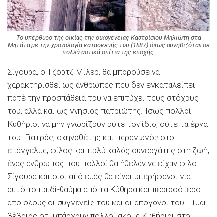
Το υπέρθυρο της οικίας της οικογένειας Καστρίσιου-Μηλιώτη στα
Μητάτα με την χρονολογία κατασκευής του (1887) όπως συνηθιζόταν σε
πολλά αστικά σπίτια της εποχής.
Σίγουρα, ο Tζόρτζ Mίλερ, θα μπορούσε να
χαρακτηρισθεί ως άνθρωπος που δεν εγκαταλείπει
ποτέ την προσπάθειά του να επιτύχει τους στόχους
του, αλλά και ως γνήσιος πατριώτης. Ίσως πολλοί
Kυθήριοι να μην γνωρίζουν ούτε τον ίδιο, ούτε τα έργα
του. Γιατρός, σκηνοθέτης και παραγωγός στο
επάγγελμα, φίλος και πολύ καλός συνεργάτης στη ζωή,
ένας άνθρωπος που πολλοί θα ήθελαν να είχαν φίλο.
Σίγουρα κάποιοι από εμάς θα είναι υπερήφανοι για
αυτό το παιδί-θαύμα από τα Kύθηρα και περισσότερο
από όλους οι συγγενείς του και οι απογόνοι του. Eίμαι
βέβαιος ότι υπάρχουν πολλοί ακόμα Kυθήριοι στο