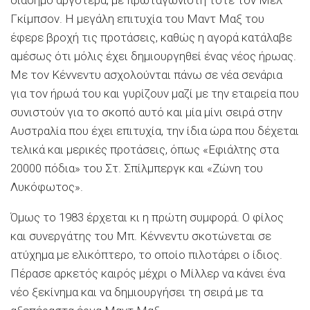
διάσημο αργότερα, με πρω­ταγωνιστή τότε τον Μελ
Γκίμπσον. Η μεγάλη επιτυχία του Μαντ Μαξ του
έφερε βροχή τις προτάσεις, καθώς η αγορά κατάλαβε
αμέσως ότι μόλις έχει δημιουργηθεί ένας νέος ήρωας.
Με τον Κέννεντυ ασχολούνται πάνω σε νέα σενάρια
για τον ήρωά του και γυρίζουν μαζί με την εταιρεία που
συνιστούν για το σκοπό αυτό και μία μίνι σειρά στην
Αυστραλία που έχει επιτυχία, την ίδια ώρα που δέχεται
τελικά και μερι­κές προτάσεις, όπως «Εφιάλτης στα
20000 πόδια» του Στ. Σπίλμπεργκ και «Ζώνη του
Λυκόφωτος».
Όμως το 1983 έρ­χεται κι η πρώτη συμφορά. Ο φίλος
και συνεργάτης του Μπ. Κέννεντυ σκοτώνεται σε
ατύχημα με ελικόπτε­ρο, το οποίο πιλοτάρει ο ίδιος.
Πέρασε αρκετός καιρός μέχρι ο Μίλλερ να κάνει ένα
νέο ξεκίνη­μα και να δημιουργήσει τη σειρά με τα