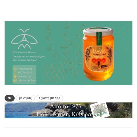
μαντ μαξ
τζωρτζ μιλλερ