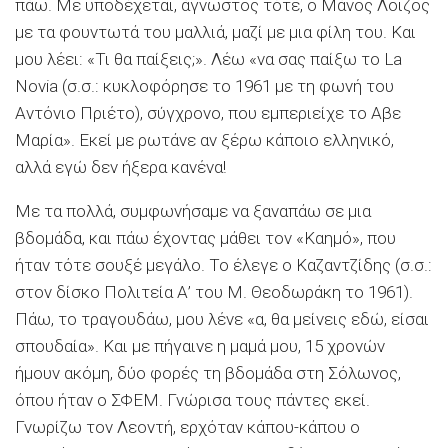
πάω. Με υποδέχεται, άγνωστος τότε, ο Μάνος Λοΐζος
με τα φουντωτά του μαλλιά, μαζί με μια φίλη του. Και
μου λέει: «Τι θα παίξεις;». Λέω «να σας παίξω το La
Novia (σ.σ.: κυκλοφόρησε το 1961 με τη φωνή του
Αντόνιο Πριέτο), σύγχρονο, που εμπεριείχε το Αβε
Μαρία». Εκεί με ρωτάνε αν ξέρω κάποιο ελληνικό,
αλλά εγώ δεν ήξερα κανένα!
Με τα πολλά, συμφωνήσαμε να ξαναπάω σε μια
βδομάδα, και πάω έχοντας μάθει τον «Καημό», που
ήταν τότε σουξέ μεγάλο. Το έλεγε ο Καζαντζίδης (σ.σ.:
στον δίσκο Πολιτεία Α’ του Μ. Θεοδωράκη το 1961).
Πάω, το τραγουδάω, μου λένε «α, θα μείνεις εδώ, είσαι
σπουδαία». Και με πήγαινε η μαμά μου, 15 χρονών
ήμουν ακόμη, δύο φορές τη βδομάδα στη Σόλωνος,
όπου ήταν ο ΣΦΕΜ. Γνώρισα τους πάντες εκεί.
Γνωρίζω τον Λεοντή, ερχόταν κάπου-κάπου ο