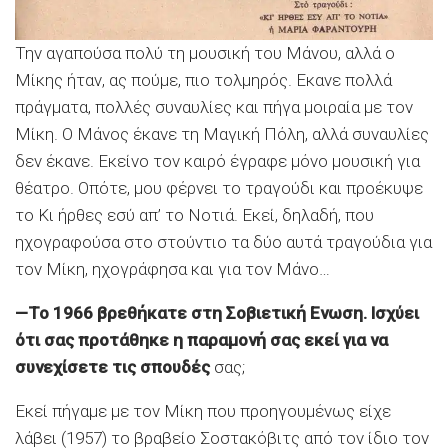
Την αγαπούσα πολύ τη μουσική του Μάνου, αλλά ο
Μίκης ήταν, ας πούμε, πιο τολμηρός. Εκανε πολλά
πράγματα, πολλές συναυλίες και πήγα μοιραία με τον
Μίκη. Ο Μάνος έκανε τη Μαγική Πόλη, αλλά συναυλίες
δεν έκανε. Εκείνο τον καιρό έγραφε μόνο μουσική για
θέατρο. Οπότε, μου φέρνει το τραγούδι και προέκυψε
το Κι ήρθες εσύ απ’ το Νοτιά. Εκεί, δηλαδή, που
ηχογραφούσα στο στούντιο τα δύο αυτά τραγούδια για
τον Μίκη, ηχογράφησα και για τον Μάνο…
—Το 1966 βρεθήκατε στη Σοβιετική Ενωση. Ισχύει
ότι σας προτάθηκε η παραμονή σας εκεί για να
συνεχίσετε τις σπουδές
σας;
Εκεί πήγαμε με τον Μίκη που προηγουμένως είχε
λάβει (1957) το βραβείο Σοστακόβιτς από τον ίδιο τον