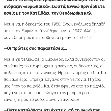
ονόμαζαν «ευρωπαϊκά». Σωστά; Εννοώ πριν έρθετε
εσείς με τον Χατζιδάκι, τον Θεοδωράκη κτλ.
Ναι, είναι η δεκαετία του 1950. Εγώ μεγάλωσα δηλαδή
μετά τον Εμφύλιο. Γεννήθηκα μεν το 1947 αλλά η
συνείδησή μου και η ασθένεια ήρθαν το ’50 – ’51…
—Οι πρώτες σας παραστάσεις…
Ναι, είχε τελειώσει ο Εμφύλιος, αλλά συνεχίζονταν οι
συνέπειές του: η φτώχεια, η ανέχεια, οι δυσκολίες, οι
πολιτικές και οι κοινωνικές. Ημασταν όμως παιδιά. Και
παίζαμε έξω. Ετρεχα, έβγαινα στην γειτονιά. Η χαρά
μας ήταν το παιχνίδι. Και όταν έφευγα από το παιχνίδι
πήγαινα στο σπίτι και έλεγα στον μπαμπά μου:
«ανοίξτε μου το ραδιόφωνο να ακούσω».
—Πότε καταλάβατε ότι έχετε αυτή τη φωνή που