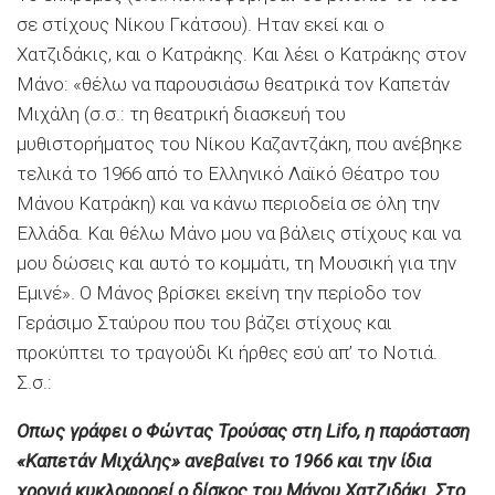
σε στίχους Νίκου Γκάτσου). Ηταν εκεί και ο
Χατζιδάκις, και ο Κατράκης. Και λέει ο Κατράκης στον
Μάνο: «θέλω να παρουσιάσω θεατρικά τον Καπετάν
Μιχάλη (σ.σ.: τη θεατρική διασκευή του
μυθιστορήματος του Νίκου Καζαντζάκη, που ανέβηκε
τελικά το 1966 από το Ελληνικό Λαϊκό Θέατρο του
Μάνου Κατράκη) και να κάνω περιοδεία σε όλη την
Ελλάδα. Και θέλω Μάνο μου να βάλεις στίχους και να
μου δώσεις και αυτό το κομμάτι, τη Μουσική για την
Εμινέ». Ο Μάνος βρίσκει εκείνη την περίοδο τον
Γεράσιμο Σταύρου που του βάζει στίχους και
προκύπτει το τραγούδι Κι ήρθες εσύ απ’ το Νοτιά.
Σ.σ.:
Οπως γράφει ο Φώντας Τρούσας στη Lifo, η παράσταση
«Καπετάν Μιχάλης» ανεβαίνει το 1966 και την ίδια
χρονιά κυκλοφορεί ο δίσκος του Μάνου Χατζιδάκι. Στο