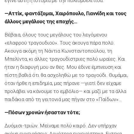
έγινε αυτή η ιστορία με την πολιομυελίτιδα.
—Αττίκ, φαντάζομαι, Χαιρόπουλο, Γιαννίδη και τους
άλλους μεγάλους της εποχής…
Βέβαια, όλους τους μεγάλους του λεγόμενου
«ελαφρού τραγουδιού». Τους άκουγα πάρα πολύ.
Ακουγα ακόμη τη Νάντια Κωνσταντοπούλου, τη
Μπελίντα, κι άλλες τραγουδίστριες πολύ ωραίες. Και
ήταν η διαφυγή μου αν θες. Μου έδινε έμπνευση και
πίστη βαθιά ότι θα ασχοληθώ με το τραγούδι. Θυμάμαι,
όταν ήρθε η επιδημία, μας πήρανε —γιατί δεν είχαμε
προλάβει να κάνουμε το εμβόλιο— και μαζί με τα άλλα
παιδάκια από τη γειτονιά μας πήγαν στο «Παίδων»…
—Πόσων χρονών ήσασταν τότε;
Δυόμισι-τριών. Μείναμε πολύ καιρό. Δεν υπήρχαν
ακόμη εγχειρήσεις. Αργότερα εγχειρίστηκα. Εντεκα