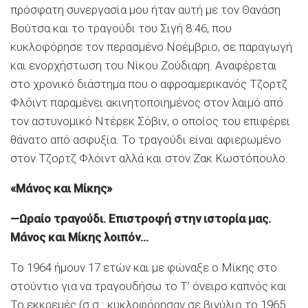
πρόσφατη συνεργασία μου ήταν αυτή με τον Θανάση
Βούτσα και το τραγούδι του Σιγή 8:46, που
κυκλοφόρησε τον περασμένο Νοέμβριο, σε παραγωγή
και ενορχήστωση του Νίκου Ζούδιαρη. Αναφέρεται
στο χρονικό διάστημα που ο αφροαμερικανός Τζορτζ
Φλόιντ παραμένει ακινητοποιημένος στον λαιμό από
τον αστυνομικό Ντέρεκ Σόβιν, ο οποίος του επιφέρει
θάνατο από ασφυξία. Το τραγούδι είναι αφιερωμένο
στον Τζορτζ Φλόιντ αλλά και στον Ζακ Κωστόπουλο.
«Μάνος και Μίκης»
—Ωραίο τραγούδι. Επιστροφή στην ιστορία μας.
Μάνος και Μίκης λοιπόν…
Το 1964 ήμουν 17 ετών και με φώναξε ο Μίκης στο
στούντιο για να τραγουδήσω το Τ’ όνειρο καπνός και
Το εκκρεμές (σ.σ.: κυκλοφόρησαν σε βινύλιο το 1965