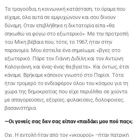
Τα τραγούδια, η κοινωνική κατάσταση, το όραμα που
είχαμε, όλα αυτά σε εμψυχώνουν και σου δίνουν
δύναμη. Οταν επιβλήθηκε η δικτατορία είπα «θα
σηκωθώ να φύγω στο εξωτερικό». Με την προτροπή
του Μίκη βέβαια που, τότε, το 1967, ήταν στην
παρανομία. Μου έστειλε ένα σημείωμα: «βγες στο
εξωτερικό. Πάρε τον Γιάννη Διδίλη και τον Αντώνη
Καλογιάννη, και ένας-ένας θα βγείτε». Και όντως, έτσι
κάναμε. Βρήκαμε κάποιον γνωστό στο Παρίσι. Τότε
ήταν τρομερό το ενδιαφέρον όλου του κόσμου για τη
χώρα της δημοκρατίας που είχε περιέλθει σε χούντα
με απαγορεύσεις, εξορίες, φυλακίσεις, δολοφονίες,
βασανιστήρια.
—Οι γονείς σας δεν σας είπαν «παιδάκι μου πού πας»;
Οχι. Η εντολή ήταν από τον «γκουρού» –ήταν πατρική