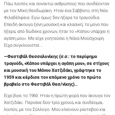
Πάω λοιπόν, και συναντώ ανθρώπους που συνδέονταν
με τον Μίκη Θεοδωράκη. Ηταν ένα Σάββατο, στη Νέα
Φιλαδέλφεια. Εγώ όμως δεν ήξερα τα τραγούδια.
Επειδή άκουγα ξένη μουσική και κλασική, το μόνο που
ήξερα, από δώδεκα χρονών, ήταν το «Κάπου υπάρχει η
αγάπη μου». Με είχε γοητεύσει η Νάνα Μούσχουρη.
Είχα συγκλονιστεί…
—Φεστιβάλ Θεσσαλονίκης (σ.σ.: το περίφημο
τραγούδι, «Κάπου υπάρχει η αγάπη μου», σε στίχους
και μουσική του Μάνου Χατζιδάκι, γράφτηκε το
1959 και κέρδισε τον επόμενο χρόνο το πρώτο
βραβείο στο Φεστιβάλ Θεσ/νίκης)…
Είχε βγει το 1960. Ηταν η πρώτη φορά που άκουγα τον
Χατζιδάκι. Περνάνε δύο-τρία χρόνια, και συνδέομαι,
λοιπόν, με τον Σύλλογο. Μου κλείνουν ραντεβού και