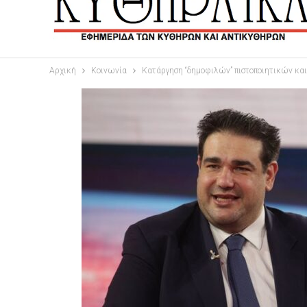
Αρχική
Κοινωνία
Κατάργηση “δημοφιλών” πιστοποιητικών κα