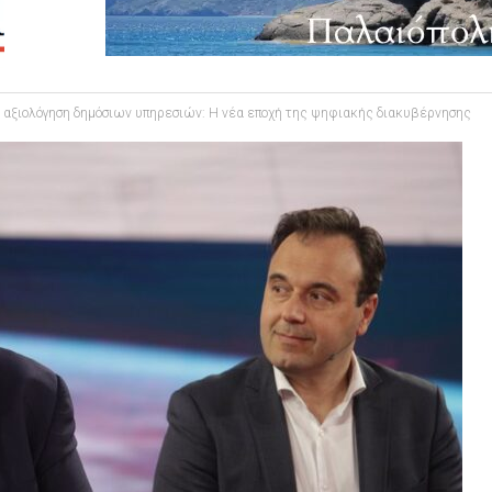
ι αξιολόγηση δημόσιων υπηρεσιών: Η νέα εποχή της ψηφιακής διακυβέρνησης