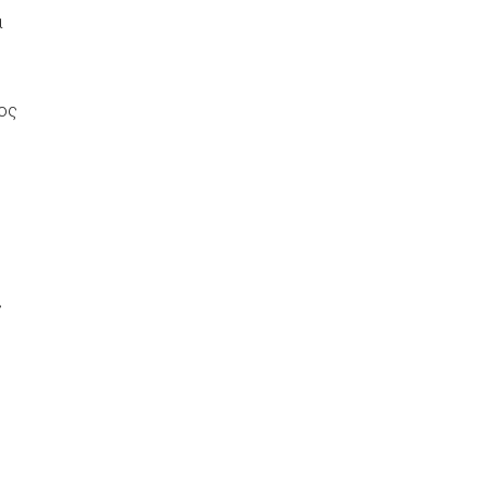
ά
ος
ς