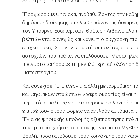
Δημήτρης Παπαστεργίου, με δήλωσή του στο Α
“Προχωρούμε ψηφιακά, αναβαθμίζοντας την καθη
δημόσιας διοίκησης, απελευθερώνοντας δυνάμεις 
τον Υπουργό Εσωτερικών, Θοδωρή Λιβάνιο υλοποι
βελτιώνεται συνεχώς και κάνει πιο σύγχρονη, πιο
επιχειρήσεις. Στη λογική αυτή, οι πολίτες αποκ
αστοχιών, που πρέπει να επιλύσουμε. Μέσω ηλε
πραγματοποιήσουμε τη μεγαλύτερη αξιολόγηση δημ
Παπαστεργίου.
Και συνέχισε: “Επιπλέον μια άλλη μεταρρύθμιση π
και ψηφιακών στρώσεων γραφειοκρατίας είναι η 
περιττό οι πολίτες να μεταφέρουν αναλογικά ή ψ
επιτρέπουν στους φορείς να αντλούν αυτόματα τα
“Ενιαίας ψηφιακής υποδομής εξυπηρέτησης πολιτ
την εμπειρία χρήστη στο gov.gr, ενώ με το MySt
Βουλή, προστατεύουμε τους κοινόχρηστους χώρου