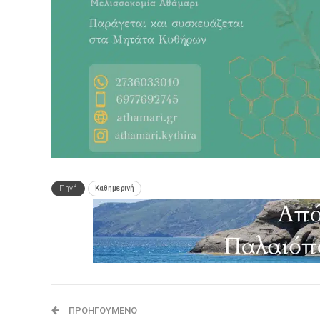
Πηγή
Καθημερινή
ΠΡΟΗΓΟΎΜΕΝΟ