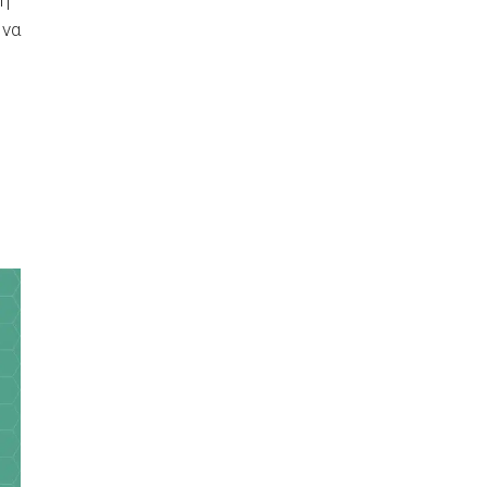
τη
 να