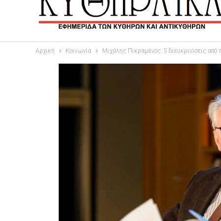
Αρχική
Κοινωνία
Μιχάλης Πικραμένος: 5 διευκρινίσεις από 