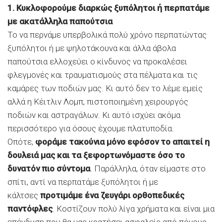
1. Κυκλοφορούμε διαρκώς ξυπόλητοι ή περπατάμε
με ακατάλληλα παπούτσια
Το να περνάμε υπερβολικά πολύ χρόνο περπατώντας
ξυπόλητοι ή με ψηλοτάκουνα και άλλα άβολα
παπούτσια ελλοχεύει ο κίνδυνος να προκαλέσει
φλεγμονές και τραυματισμούς στα πέλματα και τις
καμάρες των ποδιών μας. Κι αυτό δεν το λέμε εμείς
αλλά η Κέιτλιν Λομπ, πιστοποιημένη χειρουργός
ποδιών και αστραγάλων. Κι αυτό ισχύει ακόμα
περισσότερο για όσους έχουμε πλατυποδία.
Οπότε,
φοράμε τακούνια μόνο εφόσον το απαιτεί η
δουλειά μας και τα ξεφορτωνόμαστε όσο το
δυνατόν πιο σύντομα
. Παράλληλα, όταν είμαστε στο
σπίτι, αντί να περπατάμε ξυπόλητοι ή με
κάλτσες
προτιμάμε ένα ζευγάρι ορθοπεδικές
παντόφλες
. Κοστίζουν πολύ λίγα χρήματα και είναι μια
επένδυση που θα μας κρατήσει ασφαλείς από πόνους