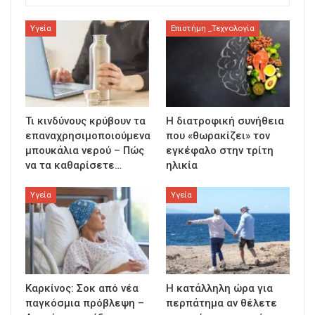
Υγεία
Επιστήμη _Τεχνολογία
Τι κινδύνους κρύβουν τα
Η διατροφική συνήθεια
επαναχρησιμοποιούμενα
που «θωρακίζει» τον
μπουκάλια νερού – Πώς
εγκέφαλο στην τρίτη
να τα καθαρίσετε…
ηλικία
Υγεία
Υγεία
Καρκίνος: Σοκ από νέα
Η κατάλληλη ώρα για
παγκόσμια πρόβλεψη –
περπάτημα αν θέλετε