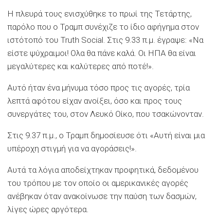
Η πλευρά τους ενισχύθηκε το πρωί της Τετάρτης,
παρόλο που ο Τραμπ συνέχιζε το ίδιο αφήγημα στον
ιστότοπό του Truth Social. Στις 9.33 π.μ. έγραψε: «Να
είστε ψύχραιμοι! Ολα θα πάνε καλά. Οι ΗΠΑ θα είναι
μεγαλύτερες και καλύτερες από ποτέ!».
Αυτό ήταν ένα μήνυμα τόσο προς τις αγορές, τρία
λεπτά αφότου είχαν ανοίξει, όσο και προς τους
συνεργάτες του, στον Λευκό Οίκο, που τσακώνονταν.
Στις 9.37 π.μ., ο Τραμπ δημοσίευσε ότι «Αυτή είναι μια
υπέροχη στιγμή για να αγοράσεις!».
Αυτά τα λόγια αποδείχτηκαν προφητικά, δεδομένου
του τρόπου με τον οποίο οι αμερικανικές αγορές
ανέβηκαν όταν ανακοίνωσε την παύση των δασμών,
λίγες ώρες αργότερα.