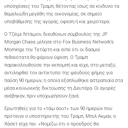
υποσχέσεις του Τραμπ, θέτοντας ίσως σε κίνδυνο τα
θεμελιώδη μεγέθη της οικονομίας, σε σημείο
υποβάθμισης της αγοράς, ύφεση ή και χειρότερα.
Ο Τζέιμι Ντάιμον, διευθύνων σύμβουλος της JP
Morgan Chase, μίλησε στο Fox Business Network’s
Mornings την Τετάρτη και είπε ότι οι δασμοί
πιθανότατα θα φέρουν ύφεση. Ο Τραμπ
παρακολουθούσε την εκπομπή και είχε, στο μεταξύ,
αντιληφθεί τον αντίκτυπο της ψευδούς φήμης για
παύση 90 ημερών, η οποία εξαπλώθηκε αστραπιαία στα
μέσα κοινωνικής δικτύωσης τη Δευτέρα. Οι αγορές
ανέβηκαν, πριν υποχωρήσουν ξανά.
Ερωτηθείς για το «τάιμ άουτ» των 90 ημερών που
πρότεινε ο υποστηρικτής του Τραμπ, Μπιλ Ακμαν, ο
Χάσετ είχε πει: «Νομίζω ότι ο πρόεδρος θα