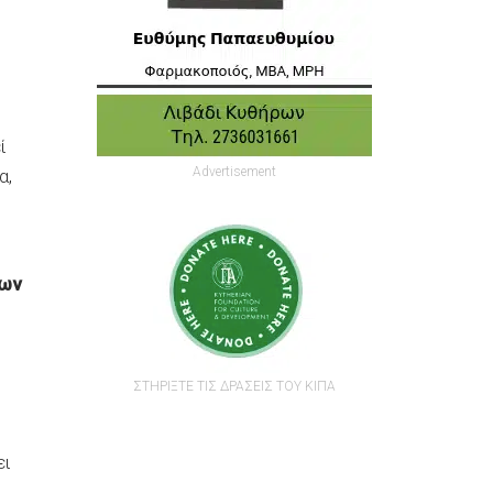
ί
Advertisement
α,
έων
ΣΤΗΡΙΞΤΕ ΤΙΣ ΔΡΑΣΕΙΣ ΤΟΥ ΚΙΠΑ
ει