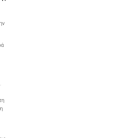
ην
ρά
.
τη
 η