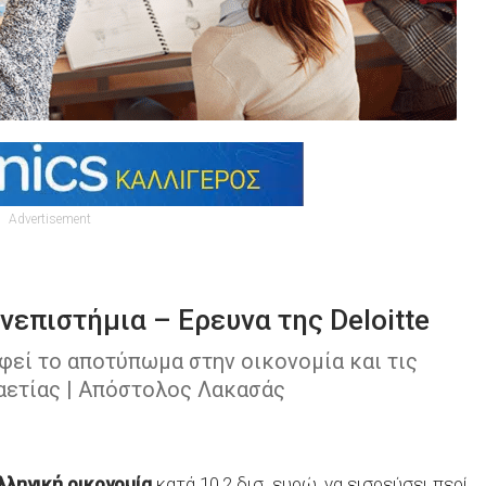
Advertisement
νεπιστήμια – Ερευνα της Deloitte
φεί το αποτύπωμα στην οικονομία και τις
αετίας | Απόστολος Λακασάς
λληνική οικονομία
κατά 10,2 δισ. ευρώ, να εισρεύσει περί