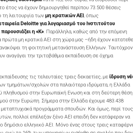
πτο έτος να έχουν δημιουργηθεί περίπου 73.500 θέσεις
ό τη λειτουργία των
μη κρατικών ΑΕΙ
, όπως
αιρεία Deloitte για λογαριασμό του Ινστιτούτου
παρουσιάζει η «Κ»
. Παράλληλα, καθώς από την επόμενη
α πρώτα μη κρατικά ΑΕΙ στη χώρα μας –ήδη έχουν κατατεθε
α ανακόψει τη φοιτητική μετανάστευση Ελλήνων. Ταυτόχρον
υν αναγάγει την τριτοβάθμια εκπαίδευση σε όχημα
εκπαίδευσης τις τελευταίες τρεις δεκαετίες, με
ίδρυση ν
νέων τμημάτων/σχολών στα παλαιότερα ιδρύματα, η Ελλάδα
ού πληθυσμού στην Ευρωπαϊκή Ενωση και στη δεύτερη θέση
μού στην Ευρώπη. Σήμερα στην Ελλάδα έχουμε 483.438
6 μεταπτυχιακά προγράμματα σπουδών. Και όμως, περί τους
υτών, πολλοί επέλεξαν ξένο ΑΕΙ επειδή δεν κατάφεραν να
ιο δημόσιο ελληνικό ΑΕΙ. Μόνο ένας στους τρεις καταφέρν
ου, ενώ το 16% των υποψηφίων εισήχθη σε σχολές που δεν