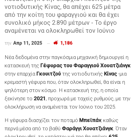
νοτιοδυτικής Κίνας, θα απέχει 625 μέτρα
από την κοίτη του φαραγγιού και θα έχει
συνολικό μήκος 2.890 μέτρων - Το έργο
αναμένεται να ολοκληρωθεί τον Ιούνιο
την
Απρ 11, 2025
1,186
Νέα δεδομένα στην παγκόσμια μηχανική δημιουργεί η
κατασκευή της
Γέφυρας του Φαραγγιού Χουατζιάνγκ
στην επαρχία
Γκουιτζού
της νοτιοδυτικής
Κίνας
-μια
κρεμαστή γέφυρα που, όταν ολοκληρωθεί, θα είναι η
ψηλότερη στον κόσμο. Η κατασκευή της, η οποία
ξεκίνησε το
2021
, προχωρά με ταχείς ρυθμούς, με την
ολοκλήρωση να αναμένεται τον Ιούνιο του 2025.
Η γέφυρα διασχίζει τον ποταμό
Μπεϊπάν
, καθώς
περνά μέσα από το βαθύ
Φαράγγι Χουατζιάνγκ
. Όταν
ολοκληρωθεί, το κατάστρωμά της θα απέχει
625