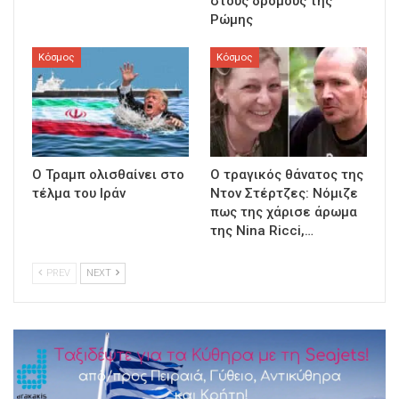
στους δρόμους της
Ρώμης
Κόσμος
Κόσμος
Ο Τραμπ ολισθαίνει στο
Ο τραγικός θάνατος της
τέλμα του Ιράν
Ντον Στέρτζες: Νόμιζε
πως της χάρισε άρωμα
της Nina Ricci,…
PREV
NEXT