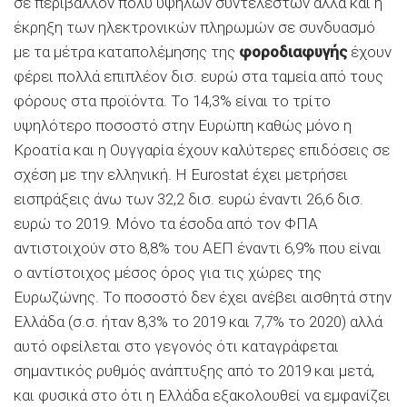
σε περιβάλλον πολύ υψηλών συντελεστών αλλά και η
έκρηξη των ηλεκτρονικών πληρωμών σε συνδυασμό
με τα μέτρα καταπολέμησης της
φοροδιαφυγής
έχουν
φέρει πολλά επιπλέον δισ. ευρώ στα ταμεία από τους
φόρους στα προϊόντα. Το 14,3% είναι το τρίτο
υψηλότερο ποσοστό στην Ευρώπη καθώς μόνο η
Κροατία και η Ουγγαρία έχουν καλύτερες επιδόσεις σε
σχέση με την ελληνική. Η Eurostat έχει μετρήσει
εισπράξεις άνω των 32,2 δισ. ευρώ έναντι 26,6 δισ.
ευρώ το 2019. Μόνο τα έσοδα από τον ΦΠΑ
αντιστοιχούν στο 8,8% του ΑΕΠ έναντι 6,9% που είναι
ο αντίστοιχος μέσος όρος για τις χώρες της
Ευρωζώνης. Το ποσοστό δεν έχει ανέβει αισθητά στην
Ελλάδα (σ.σ. ήταν 8,3% το 2019 και 7,7% το 2020) αλλά
αυτό οφείλεται στο γεγονός ότι καταγράφεται
σημαντικός ρυθμός ανάπτυξης από το 2019 και μετά,
και φυσικά στο ότι η Ελλάδα εξακολουθεί να εμφανίζει