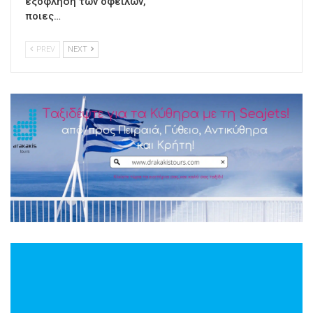
εξόφληση των οφειλών,
ποιες…
PREV
NEXT