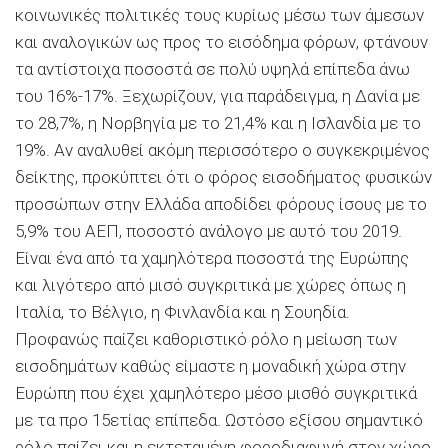
κοινωνικές πολιτικές τους κυρίως μέσω των άμεσων
και αναλογικών ως προς το εισόδημα φόρων, φτάνουν
τα αντίστοιχα ποσοστά σε πολύ υψηλά επίπεδα άνω
του 16%-17%. Ξεχωρίζουν, για παράδειγμα, η Δανία με
το 28,7%, η Νορβηγία με το 21,4% και η Ισλανδία με το
19%. Αν αναλυθεί ακόμη περισσότερο ο συγκεκριμένος
δείκτης, προκύπτει ότι ο φόρος εισοδήματος φυσικών
προσώπων στην Ελλάδα αποδίδει φόρους ίσους με το
5,9% του ΑΕΠ, ποσοστό ανάλογο με αυτό του 2019.
Είναι ένα από τα χαμηλότερα ποσοστά της Ευρώπης
και λιγότερο από μισό συγκριτικά με χώρες όπως η
Ιταλία, το Βέλγιο, η Φινλανδία και η Σουηδία.
Προφανώς παίζει καθοριστικό ρόλο η μείωση των
εισοδημάτων καθώς είμαστε η μοναδική χώρα στην
Ευρώπη που έχει χαμηλότερο μέσο μισθό συγκριτικά
με τα προ 15ετίας επίπεδα. Ωστόσο εξίσου σημαντικό
ρόλο παίζει και η εκτεταμένη φοροδιαφυγή στον χώρο