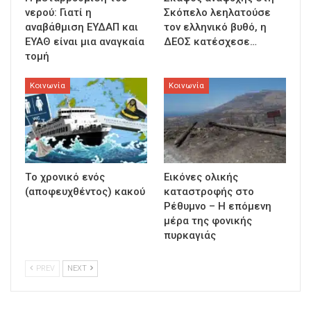
νερού: Γιατί η
Σκόπελο λεηλατούσε
αναβάθμιση ΕΥΔΑΠ και
τον ελληνικό βυθό, η
ΕΥΑΘ είναι μια αναγκαία
ΔΕΟΣ κατέσχεσε…
τομή
Κοινωνία
Κοινωνία
Τo χρονικό ενός
Εικόνες ολικής
(αποφευχθέντος) κακού
καταστροφής στο
Ρέθυμνο – Η επόμενη
μέρα της φονικής
πυρκαγιάς
PREV
NEXT