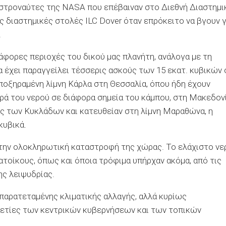
 αστροναύτες της ΝΑSA που επέβαιναν στο Διεθνή Διαστημι
τις διαστημικές στολές ILC Dover όταν επρόκειτο να βγουν γ
.
άφορες περιοχές του δικού μας πλανήτη, ανάλογα με τη
έχει παραγγείλει τέσσερις ασκούς των 15 εκατ. κυβικών 
αποξηραμένη λίμνη Κάρλα στη Θεσσαλία, όπου ήδη έχουν
ρά του νερού σε διάφορα σημεία του κάμπου, στη Μακεδονί
ες των Κυκλάδων και κατευθείαν στη λίμνη Μαραθώνα, η
κυβικά.
ν την ολοκληρωτική καταστροφή της χώρας. Το ελάχιστο νε
ατοίκους, όπως και όποια τρόφιμα υπήρχαν ακόμα, από τις
ς λειψυδρίας.
παρατεταμένης κλιματικής αλλαγής, αλλά κυρίως
ετίες των κεντρικών κυβερνήσεων και των τοπικών