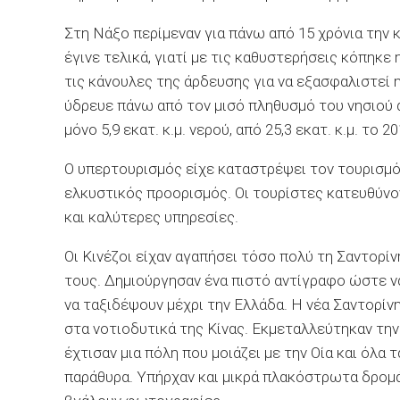
Στη Νάξο περίμεναν για πάνω από 15 χρόνια την 
έγινε τελικά, γιατί με τις καθυστερήσεις κόπηκ
τις κάνουλες της άρδευσης για να εξασφαλιστεί
ύδρευε πάνω από τον μισό πληθυσμό του νησιού α
μόνο 5,9 εκατ. κ.μ. νερού, από 25,3 εκατ. κ.μ. το 20
Ο υπερτουρισμός είχε καταστρέψει τον τουρισμό.
ελκυστικός προορισμός. Οι τουρίστες κατευθύνο
και καλύτερες υπηρεσίες.
Οι Κινέζοι είχαν αγαπήσει τόσο πολύ τη Σαντορί
τους. Δημιούργησαν ένα πιστό αντίγραφο ώστε να
να ταξιδέψουν μέχρι την Ελλάδα. Η νέα Σαντορίνη
στα νοτιοδυτικά της Κίνας. Εκμεταλλεύτηκαν την 
έχτισαν μια πόλη που μοιάζει με την Οία και όλα 
παράθυρα. Υπήρχαν και μικρά πλακόστρωτα δρομά