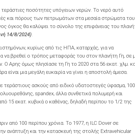
ε τεράστιες ποσότητες υπόγειων νερών. Το νερό αυτό
μές και πόρους των πετρωμάτων στα μεσαία στρώματα του
ος όγκος θα καλύψει το σύνολο της επιφάνειας του πλανή
νή 14/8/2024)
.
ιστημόνων, κυρίως από τις ΗΠΑ, καταρχάς, για να
α να βρεθεί ο τρόπος μεταφοράς του στον πλανήτη Γη, σε μ
. Ο Αρης όμως πλησίασε τη Γη το 2020 στα 56 εκατ. χλμ. κα
άρα είναι μια μεγάλη ευκαιρία να γίνει η αποστολή άμεσα.
 Με τεράστιους ασκούς από ειδικό υδατοστεγές ύφασμα, 100
λυουρεθάνης, spandex, άλλα συνθετικά πολυμερή και
ό 15 εκατ. κυβικά ο καθένας, δηλαδή περίπου το 1/2 της
ιν από 100 περίπου χρόνια. Το 1977, η ILC Dover σε
την ανάπτυξη και την κατασκευή της στολής Extravehicular