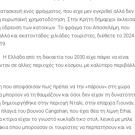
κατασκευή ενός φράγματος, που είχε μεν εγκριθεί αλλά δεν
ε η ευρωπαϊκή χρηματοδότηση. Στην Κρήτη δήμαρχοι έκλεισα
 η ύδρευση των κατοίκων. Το φράγμα του Αποσελέμη, που
λλά και εκατοντάδες χιλιάδες τουρίστες, διέθετε το 2024
19.
 Η Ελλάδα από τη δεκαετία του 2030 είχε πάψει να είναι
νταν σε άλλες περιοχές του κόσμου, με καλύτερο περιβάλ
νη που αποφάσισαν πως πρέπει να την «πάρουν» στη χώρα
 μπορούν να τη θαυμάζουν και όσοι δεν είχαν τη δυνατότη
 δημιουργήθηκε στην περιοχή Νταλί, στην επαρχία Γιουνάν,
πλαγιά του βουνού Cangshan, που έχει θέα τη λίμνη Erhai,
τα κτίρια είχαν το γνωστό κυκλαδίτικο στυλ, λευκά με μπλε
κια όπου μπορούσαν οι τουρίστες να περπατήσουν και να