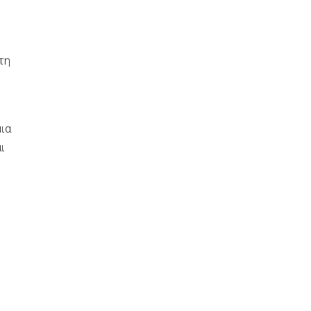
τη
ια
ι