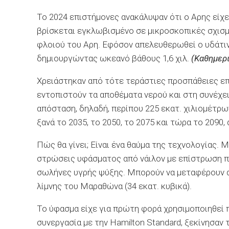
Το 2024 επιστήμονες ανακάλυψαν ότι ο Αρης είχ
βρίσκεται εγκλωβισμένο σε μικροσκοπικές σχισ
φλoιού του Αρη. Εφόσον απελευθερωθεί ο υδάτιν
δημιουργώντας ωκεανό βάθους 1,6 χιλ.
(Καθημερι
Χρειάστηκαν από τότε τεράστιες προσπάθειες επ
εντοπιστούν τα αποθέματα νερού και στη συνέχει
απόσταση, δηλαδή, περίπου 225 εκατ. χιλιομέτρων
ξανά το 2035, το 2050, το 2075 και τώρα το 2090, 
Πώς θα γίνει; Είναι ένα θαύμα της τεχνολογίας.
στρώσεις υφάσματος από νάιλον με επίστρωση πο
σωλήνες υγρής ψύξης. Μπορούν να μεταφέρουν απ
λίμνης του Μαραθώνα (34 εκατ. κυβικά).
Το ύφασμα είχε για πρώτη φορά χρησιμοποιηθεί πρ
συνεργασία με την Hamilton Standard, ξεκίνησαν 