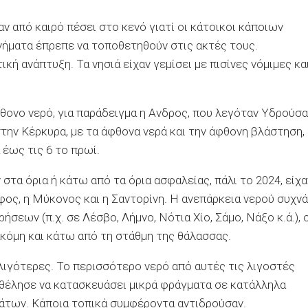
 από καιρό πέσει στο κενό γιατί οι κάτοικοι κάποιων
ήματα έπρεπε να τοποθετηθούν στις ακτές τους.
κή ανάπτυξη. Τα νησιά είχαν γεμίσει με πισίνες νόμιμες κα
φθονο νερό, για παράδειγμα η Ανδρος, που λεγόταν Υδρούσα
στην Κέρκυρα, με τα άφθονα νερά και την άφθονη βλάστηση,
 έως τις 6 το πρωί.
τα όρια ή κάτω από τα όρια ασφαλείας, πάλι το 2024, είχα
ιφος, η Μύκονος και η Σαντορίνη. Η ανεπάρκεια νερού συχνά
ων (π.χ. σε Λέσβο, Λήμνο, Νότια Χίο, Σάμο, Νάξο κ.ά.), ο
ακόμη και κάτω από τη στάθμη της θάλασσας.
 λιγότερες. Το περισσότερο νερό από αυτές τις λιγοστές
 θέλησε να κατασκευάσει μικρά φράγματα σε κατάλληλα
άτων. Κάποια τοπικά συμφέροντα αντιδρούσαν.