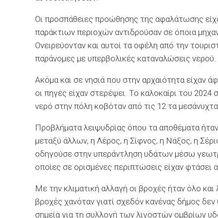
Οι προσπάθειες προώθησης της αφαλάτωσης είχαν
παράκτιων περιοχών αντιδρούσαν σε όποια μηχαν
Ονειρεύονταν και αυτοί τα οφέλη από την τουριστι
παράνομες με υπερβολικές καταναλώσεις νερού.
Ακόμα και σε νησιά που στην αρχαιότητα είχαν ά
οι πηγές είχαν στερέψει. Το καλοκαίρι του 2024 
νερό στην πόλη κοβόταν από τις 12 τα μεσάνυχτα
Προβλήματα λειψυδρίας όπου τα αποθέματα ήταν σ
μεταξύ άλλων, η Λέρος, η Σίφνος, η Νάξος, η Σέρ
οδηγούσε στην υπεράντληση υδάτων μέσω γεωτρήσε
οποίες σε ορισμένες περιπτώσεις είχαν φτάσει 
Με την κλιματική αλλαγή οι βροχές ήταν όλο και
βροχές χανόταν γιατί σχεδόν κανένας δήμος δεν
σημεία για τη συλλογή των λιγοστών ομβρίων υδ