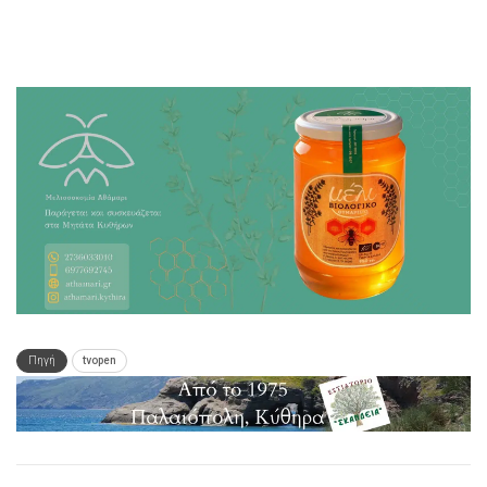
Πηγή
tvopen