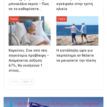
μπουκάλια νερού – Πώς
εγκέφαλο στην τρίτη
να τα καθαρίσετε…
ηλικία
Υγεία
Υγεία
Καρκίνος: Σοκ από νέα
Η κατάλληλη ώρα για
παγκόσμια πρόβλεψη –
περπάτημα αν θέλετε
Αναμένεται αύξηση
να μειώσετε την πίεση
67%, θα νοσήσουν 1
στους…
PREV
NEXT