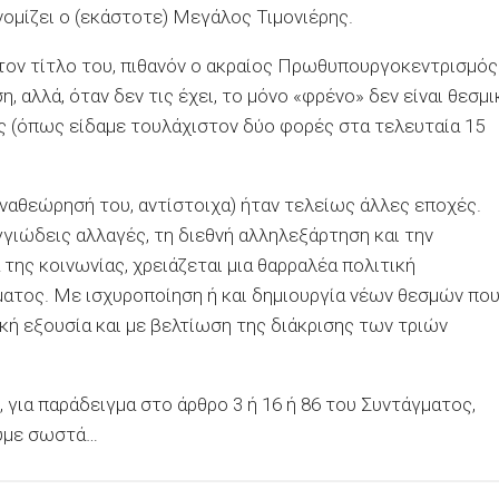
ομίζει ο (εκάστοτε) Μεγάλος Τιμονιέρης.
ί τον τίτλο του, πιθανόν ο ακραίος Πρωθυπουργοκεντρισμός
, αλλά, όταν δεν τις έχει, το μόνο «φρένο» δεν είναι θεσμι
ς (όπως είδαμε τουλάχιστον δύο φορές στα τελευταία 15
 αναθεώρησή του, αντίστοιχα) ήταν τελείως άλλες εποχές.
ιγγιώδεις αλλαγές, τη διεθνή αλληλεξάρτηση και την
ς κοινωνίας, χρειάζεται μια θαρραλέα πολιτική
ατος. Με ισχυροποίηση ή και δημιουργία νέων θεσμών πο
κή εξουσία και με βελτίωση της διάκρισης των τριών
, για παράδειγμα στο άρθρο 3 ή 16 ή 86 του Συντάγματος,
ουμε σωστά…