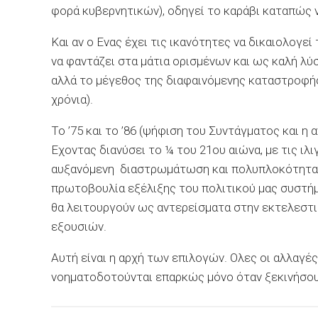
φορά κυβερνητικών), οδηγεί το καράβι καταπώς ν
Και αν ο Ενας έχει τις ικανότητες να δικαιολογε
να φαντάζει στα μάτια ορισμένων και ως καλή λύση
αλλά το μέγεθος της διαφαινόμενης καταστροφή
χρόνια).
Το ’75 και το ’86 (ψήφιση του Συντάγματος και η
Εχοντας διανύσει το ¼ του 21ου αιώνα, με τις ιλ
αυξανόμενη διαστρωμάτωση και πολυπλοκότητα τη
πρωτοβουλία εξέλιξης του πολιτικού μας συστήμ
θα λειτουργούν ως αντερείσματα στην εκτελεστι
εξουσιών.
Αυτή είναι η αρχή των επιλογών. Ολες οι αλλαγές
νοηματοδοτούνται επαρκώς μόνο όταν ξεκινήσ