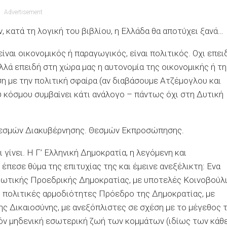
Advertisement
, κατά τη λογική του βιβλίου, η Ελλάδα θα αποτύχει ξανά…
ίναι οικονομικός ή παραγωγικός, είναι πολιτικός. Οχι επει
λλά επειδή στη χώρα μας η αυτονομία της οικονομικής ή τη
η με την πολιτική σφαίρα (αν διαβάσουμε Ατζέμογλου και
 κόσμου συμβαίνει κάτι ανάλογο – πάντως όχι στη Δυτική
 Θεσμών Διακυβέρνησης. Θεσμών Εκπροσώπησης.
γίνει. Η Γ’ Ελληνική Δημοκρατία, η λεγόμενη και
 έπεσε θύμα της επιτυχίας της και έμεινε ανεξέλικτη: Ενα
ωτικής Προεδρικής Δημοκρατίας, με υποτελές Κοινοβούλι
ς πολιτικές αρμοδιότητες Πρόεδρο της Δημοκρατίας, με
ης Δικαιοσύνης, με ανεξόπλιστες σε σχέση με το μέγεθος 
όν μηδενική εσωτερική ζωή των κομμάτων (ιδίως των κάθ