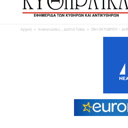
Αρχική
Ανακοινώσεις _ Δελτία Τύπου
28Η ΟΚΤΩΒΡΙΟΥ – ΔΗΜ