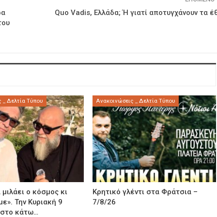
ρα
Quo Vadis, Ελλάδα; Ή γιατί αποτυγχάνουν τα έ
του
 _ Δελτία Τύπου
Ανακοινώσεις _ Δελτία Τύπου
 μιλάει ο κόσμος κι
Κρητικό γλέντι στα Φράτσια –
με». Την Κυριακή 9
7/8/26
 στο κάτω…