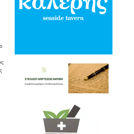
ο
υς
ς