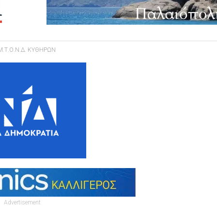
.Τ.Ο.Ν.Δ. ΚΥΘΗΡΩΝ
Advertisement