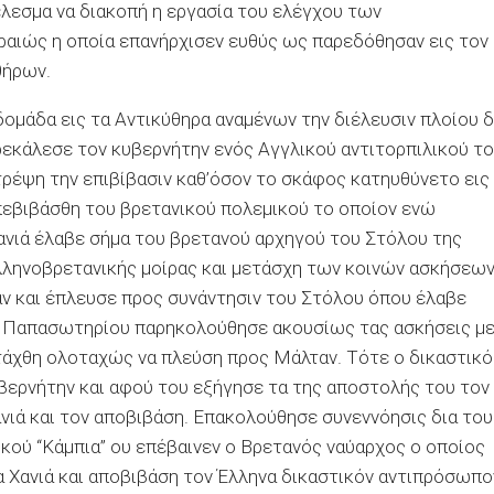
λεσμα να διακοπή η εργασία του ελέγχου των
αιώς η οποία επανήρχισεν ευθύς ως παρεδόθησαν εις τον
θήρων.
δομάδα εις τα Αντικύθηρα αναμένων την διέλευσιν πλοίου δ
ρεκάλεσε τον κυβερνήτην ενός Αγγλικού αντιτορπιλικού το
τρέψη την επιβίβασιν καθ’όσον το σκάφος κατηυθύνετο εις
πεβιβάσθη του βρετανικού πολεμικού το οποίον ενώ
Χανιά έλαβε σήμα του βρετανού αρχηγού του Στόλου της
ληνοβρετανικής μοίρας και μετάσχη των κοινών ασκήσεων
αν και έπλευσε προς συνάντησιν του Στόλου όπου έλαβε
 κ. Παπασωτηρίου παρηκολούθησε ακουσίως τας ασκήσεις μ
τάχθη ολοταχώς να πλεύση προς Μάλταν. Τότε ο δικαστικό
βερνήτην και αφού του εξήγησε τα της αποστολής του τον
ιά και τον αποβιβάση. Επακολούθησε συνεννόησις δια του
ού ‘‘Κάμπια’’ ου επέβαινεν ο Βρετανός ναύαρχος ο οποίος
 Χανιά και αποβιβάση τον Έλληνα δικαστικόν αντιπρόσωπο