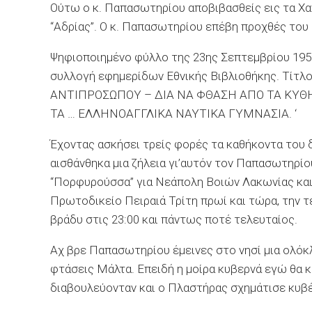
Ούτω ο κ. Παπασωτηρίου αποβιβασθείς εις τα Χα
‘‘Αδρίας’’. Ο κ. Παπασωτηρίου επέβη προχθές του ‘
Ψηφιοποιημένο φύλλο της 23ης Σεπτεμβρίου 1951,
συλλογή εφημερίδων Εθνικής Βιβλιοθήκης. Τίτλ
ΑΝΤΙΠΡΟΣΩΠΟΥ – ΔΙΑ ΝΑ ΦΘΑΣΗ ΑΠΟ ΤΑ ΚΥ
ΤΑ … ΕΛΛΗΝΟΑΓΓΛΙΚΑ ΝΑΥΤΙΚΑ ΓΥΜΝΑΣΙΑ. ‘
Έχοντας ασκήσει τρείς φορές τα καθήκοντα του
αισθάνθηκα μια ζήλεια γι’αυτόν τον Παπασωτηρίο
‘‘Πορφυρούσσα’’ για Νεάπολη Βοιών Λακωνίας κα
Πρωτοδικείο Πειραιά Τρίτη πρωί και τώρα, την 
βράδυ στις 23:00 και πάντως ποτέ τελευταίος.
Αχ βρε Παπασωτηρίου έμεινες στο νησί μια ολόκ
φτάσεις Μάλτα. Επειδή η μοίρα κυβερνά εγώ θα
διαβουλεύονταν και ο Πλαστήρας σχημάτισε κυβέ