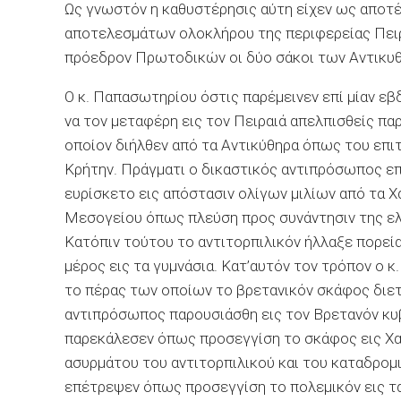
Ως γνωστόν η καθυστέρησις αύτη είχεν ως αποτέ
αποτελεσμάτων ολοκλήρου της περιφερείας Πειρ
πρόεδρον Πρωτοδικών οι δύο σάκοι των Αντικυ
Ο κ. Παπασωτηρίου όστις παρέμεινεν επί μίαν εβ
να τον μεταφέρη εις τον Πειραιά απελπισθείς πα
οποίον διήλθεν από τα Αντικύθηρα όπως του επι
Κρήτην. Πράγματι ο δικαστικός αντιπρόσωπος ε
ευρίσκετο εις απόστασιν ολίγων μιλίων από τα 
Μεσογείου όπως πλεύση προς συνάντησιν της ελ
Κατόπιν τούτου το αντιτορπιλικόν ήλλαξε πορεί
μέρος εις τα γυμνάσια. Κατ’αυτόν τον τρόπον ο
το πέρας των οποίων το βρετανικόν σκάφος διε
αντιπρόσωπος παρουσιάσθη εις τον Βρετανόν κυ
παρεκάλεσεν όπως προσεγγίση το σκάφος εις Χαν
ασυρμάτου του αντιτορπιλικού και του καταδρομικ
επέτρεψεν όπως προσεγγίση το πολεμικόν εις τα