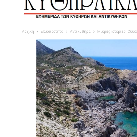
Αρχική
Επικαιρότητα
Αντικύθηρα
Μικρές ιστορίες! Οδύσ