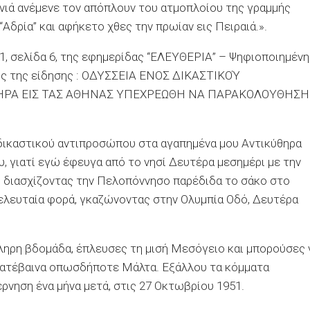
νιά ανέμενε τον απόπλουν του ατμοπλοίου της γραμμής
‘Αδρία’’ και αφήκετο χθες την πρωίαν εις Πειραιά.».
 σελίδα 6, της εφημερίδας ‘‘ΕΛΕΥΘΕΡΙΑ’’ – Ψηφιοποιημένη
ος της είδησης : ΟΔΥΣΣΕΙΑ ΕΝΟΣ ΔΙΚΑΣΤΙΚΟΎ
ΘΗΡΑ ΕΙΣ ΤΑΣ ΑΘΗΝΑΣ ΥΠΕΧΡΕΩΘΗ ΝΑ ΠΑΡΑΚΟΛΟΥΘΗΣΗ
 δικαστικού αντιπροσώπου στα αγαπημένα μου Αντικύθηρα
υ, γιατί εγώ έφευγα από το νησί Δευτέρα μεσημέρι με την
ι διασχίζοντας την Πελοπόννησο παρέδιδα το σάκο στο
τελευταία φορά, γκαζώνοντας στην Ολυμπία Οδό, Δευτέρα
ληρη βδομάδα, έπλευσες τη μισή Μεσόγειο και μπορούσες 
 κατέβαινα οπωσδήποτε Μάλτα. Εξάλλου τα κόμματα
ρνηση ένα μήνα μετά, στις 27 Οκτωβρίου 1951.