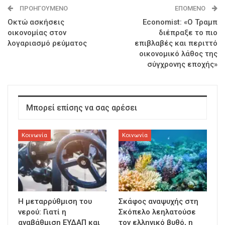
ΠΡΟΗΓΟΎΜΕΝΟ
ΕΠΌΜΕΝΟ
Οκτώ ασκήσεις
Economist: «Ο Τραμπ
οικονομίας στον
διέπραξε το πιο
λογαριασμό ρεύματος
επιβλαβές και περιττό
οικονομικό λάθος της
σύγχρονης εποχής»
Μπορεί επίσης να σας αρέσει
Κοινωνία
Κοινωνία
Η μεταρρύθμιση του
Σκάφος αναψυχής στη
νερού: Γιατί η
Σκόπελο λεηλατούσε
αναβάθμιση ΕΥΔΑΠ και
τον ελληνικό βυθό, η