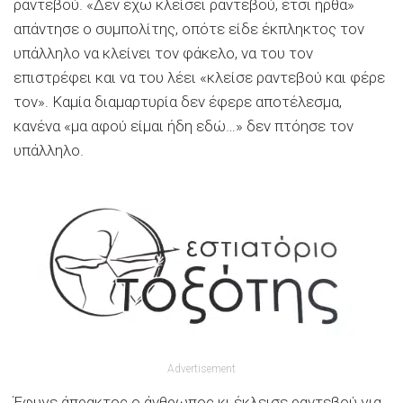
ραντεβού. «Δεν έχω κλείσει ραντεβού, έτσι ήρθα»
απάντησε ο συμπολίτης, οπότε είδε έκπληκτος τον
υπάλληλο να κλείνει τον φάκελο, να του τον
επιστρέφει και να του λέει «κλείσε ραντεβού και φέρε
τον». Καμία διαμαρτυρία δεν έφερε αποτέλεσμα,
κανένα «μα αφού είμαι ήδη εδώ…» δεν πτόησε τον
υπάλληλο.
Advertisement
Έφυγε άπρακτος ο άνθρωπος κι έκλεισε ραντεβού για