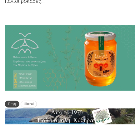
παλιοί ροκάδες…
Πηγή
Liberal