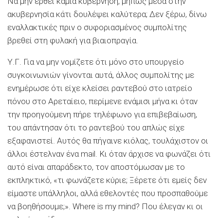
Να μην έρθει καμιά κυβέρνηση, μήπως μέσα στην
ακυβερνησία κάτι δουλέψει καλύτερα; Δεν ξέρω, δίνω
εναλλακτικές πριν ο συφοριασμένος συμπολίτης
βρεθεί στη φυλακή για βιαιοπραγία.
Υ.Γ. Για να μην νομίζετε ότι μόνο στο υπουργείο
συγκοινωνιών γίνονται αυτά, άλλος συμπολίτης με
ενημέρωσε ότι είχε κλείσει ραντεβού στο ιατρείο
πόνου στο Αρεταίειο, περίμενε ενάμισι μήνα κι όταν
την προηγούμενη πήρε τηλέφωνο για επιβεβαίωση,
του απάντησαν ότι το ραντεβού του απλώς είχε
εξαφανιστεί. Αυτός θα πήγαινε κιόλας, τουλάχιστον οι
άλλοι έστελναν ένα mail. Κι όταν άρχισε να φωνάζει ότι
αυτό είναι απαράδεκτο, τον αποστόμωσαν με το
εκπληκτικό, «τι φωνάζετε κύριε; Ξέρετε ότι εμείς δεν
είμαστε υπάλληλοι, αλλά εθελοντές που προσπαθούμε
να βοηθήσουμε;». Where is my mind? Που έλεγαν κι οι