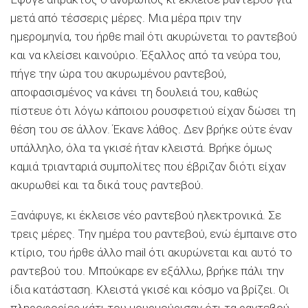
μετά από τέσσερις μέρες. Μια μέρα πριν την
ημερομηνία, του ήρθε mail ότι ακυρώνεται το ραντεβού
και να κλείσει καινούριο. Έξαλλος από τα νεύρα του,
πήγε την ώρα του ακυρωμένου ραντεβού,
αποφασισμένος να κάνει τη δουλειά του, καθώς
πίστευε ότι λόγω κάποιου ρουσφετιού είχαν δώσει τη
θέση του σε άλλον. Έκανε λάθος. Δεν βρήκε ούτε έναν
υπάλληλο, όλα τα γκισέ ήταν κλειστά. Βρήκε όμως
καμιά τριανταριά συμπολίτες που έβριζαν διότι είχαν
ακυρωθεί και τα δικά τους ραντεβού.
Ξανάφυγε, κι έκλεισε νέο ραντεβού ηλεκτρονικά. Σε
τρεις μέρες. Την ημέρα του ραντεβού, ενώ έμπαινε στο
κτίριο, του ήρθε άλλο mail ότι ακυρώνεται και αυτό το
ραντεβού του. Μπούκαρε εν εξάλλω, βρήκε πάλι την
ίδια κατάσταση. Κλειστά γκισέ και κόσμο να βρίζει. Οι
πληροφορίες κάτι του μουρμούρισαν ότι τα ραντεβού