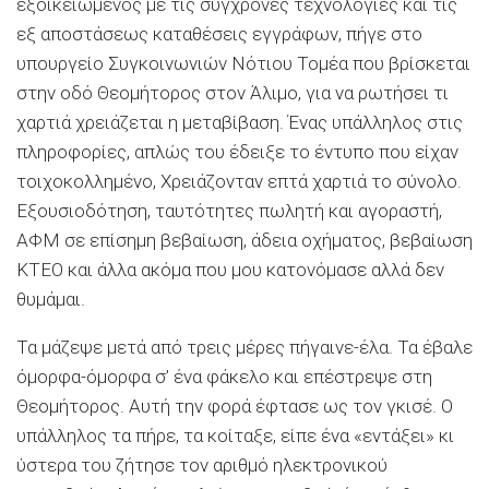
εξοικειωμένος με τις σύγχρονες τεχνολογίες και τις
εξ αποστάσεως καταθέσεις εγγράφων, πήγε στο
υπουργείο Συγκοινωνιών Νότιου Τομέα που βρίσκεται
στην οδό Θεομήτορος στον Άλιμο, για να ρωτήσει τι
χαρτιά χρειάζεται η μεταβίβαση. Ένας υπάλληλος στις
πληροφορίες, απλώς του έδειξε το έντυπο που είχαν
τοιχοκολλημένο, Χρειάζονταν επτά χαρτιά το σύνολο.
Εξουσιοδότηση, ταυτότητες πωλητή και αγοραστή,
ΑΦΜ σε επίσημη βεβαίωση, άδεια οχήματος, βεβαίωση
ΚΤΕΟ και άλλα ακόμα που μου κατονόμασε αλλά δεν
θυμάμαι.
Τα μάζεψε μετά από τρεις μέρες πήγαινε-έλα. Τα έβαλε
όμορφα-όμορφα σ’ ένα φάκελο και επέστρεψε στη
Θεομήτορος. Αυτή την φορά έφτασε ως τον γκισέ. Ο
υπάλληλος τα πήρε, τα κοίταξε, είπε ένα «εντάξει» κι
ύστερα του ζήτησε τον αριθμό ηλεκτρονικού