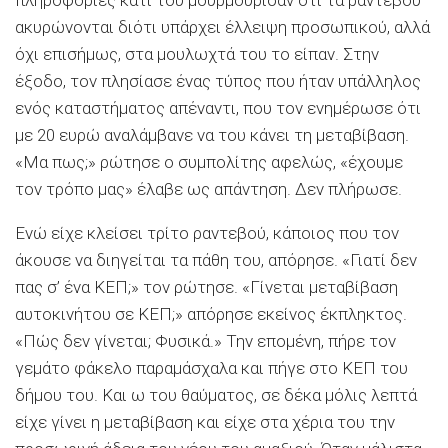
ακυρώνονται διότι υπάρχει έλλειψη προσωπικού, αλλά
όχι επισήμως, στα μουλωχτά του το είπαν. Στην
έξοδο, τον πλησίασε ένας τύπος που ήταν υπάλληλος
ενός καταστήματος απέναντι, που τον ενημέρωσε ότι
με 20 ευρώ αναλάμβανε να του κάνει τη μεταβίβαση.
«Μα πως;» ρώτησε ο συμπολίτης αφελώς, «έχουμε
τον τρόπο μας» έλαβε ως απάντηση. Δεν πλήρωσε.
Ενώ είχε κλείσει τρίτο ραντεβού, κάποιος που τον
άκουσε να διηγείται τα πάθη του, απόρησε. «Γιατί δεν
πας σ’ ένα ΚΕΠ;» τον ρώτησε. «Γίνεται μεταβίβαση
αυτοκινήτου σε ΚΕΠ;» απόρησε εκείνος έκπληκτος.
«Πώς δεν γίνεται; Φυσικά.» Την επομένη, πήρε τον
γεμάτο φάκελο παραμάσχαλα και πήγε στο ΚΕΠ του
δήμου του. Και ω του θαύματος, σε δέκα μόλις λεπτά
είχε γίνει η μεταβίβαση και είχε στα χέρια του την