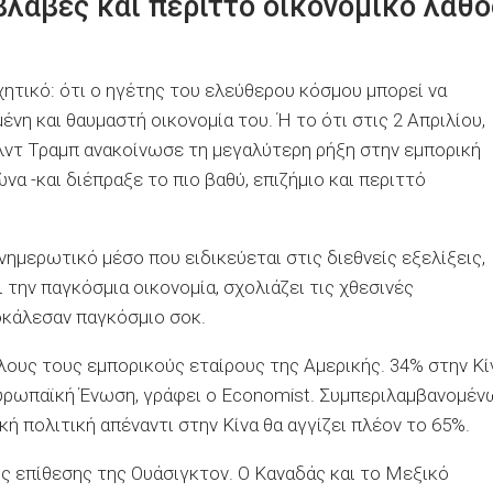
βλαβές και περιττό οικονομικό λάθο
υχητικό: ότι ο ηγέτης του ελεύθερου κόσμου μπορεί να
ένη και θαυμαστή οικονομία του. Ή το ότι στις 2 Απριλίου,
λντ Τραμπ ανακοίνωσε τη μεγαλύτερη ρήξη στην εμπορική
να -και διέπραξε το πιο βαθύ, επιζήμιο και περιττό
νημερωτικό μέσο που ειδικεύεται στις διεθνείς εξελίξεις,
 την παγκόσμια οικονομία, σχολιάζει τις χθεσινές
οκάλεσαν παγκόσμιο σοκ.
ους τους εμπορικούς εταίρους της Αμερικής. 34% στην Κί
 Ευρωπαϊκή Ένωση, γράφει ο Economist. Συμπεριλαμβανομέν
 πολιτική απέναντι στην Κίνα θα αγγίζει πλέον το 65%.
ς επίθεσης της Ουάσιγκτον. Ο Καναδάς και το Μεξικό