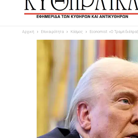
Αρχική
Επικαιρότητα
Κόσμος
Economist: «Ο Τραμπ διέπρα