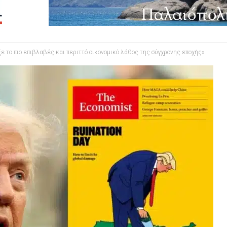
ξε το πιο επιβλαβές και περιττό οικονομικό λάθος της σύγχρονης εποχής»