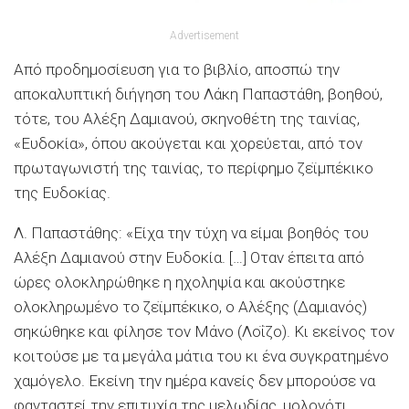
Advertisement
Από προδημοσίευση για το βιβλίο, αποσπώ την
αποκαλυπτική διήγηση του Λάκη
Παπαστάθη
, βοηθού,
τότε, του Αλέξη Δαμιανού, σκηνοθέτη της ταινίας,
«Ευδοκία», όπου ακούγεται και χορεύεται, από τον
πρωταγωνιστή της ταινίας, το περίφημο ζεϊμπέκικο
της Ευδοκίας.
Λ.
Παπαστάθης
: «Είχα την τύχη να είμαι βοηθός του
Αλέξn
Δαμιανού στην Ευδοκία. […]
Οταν
έπειτα από
ώρες ολοκληρώθηκε η ηχοληψία και ακούστηκε
ολοκληρωμένο το ζεϊμπέκικο, ο Αλέξης (Δαμιανός)
σηκώθηκε και φίλησε τον Μάνο (
Λοΐζο
). Κι εκείνος τον
κοιτούσε με τα μεγάλα μάτια του κι ένα συγκρατημένο
χαμόγελο. Εκείνη την ημέρα κανείς δεν μπορούσε να
φανταστεί την επιτυχία της μελωδίας, μολονότι