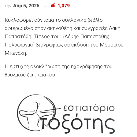
την
Απρ 5, 2025
1,079
Κυκλοφορεί σύντομα το συλλογικό βιβλίο,
αφιερωμένο στον σκηνοθέτη και συγγραφέα Λάκη
Παπαστάθη
. Τίτλος του: «Λάκης
Παπαστάθης
.
Πολυφωνική βιογραφία», σε έκδοση του Μουσείου
Μπενάκη.
Η
ευτυχής
ολοκλήρωση
της ηχογράφησ
η
ς του
θρυλικού
ζ
εϊμπέκικο
υ