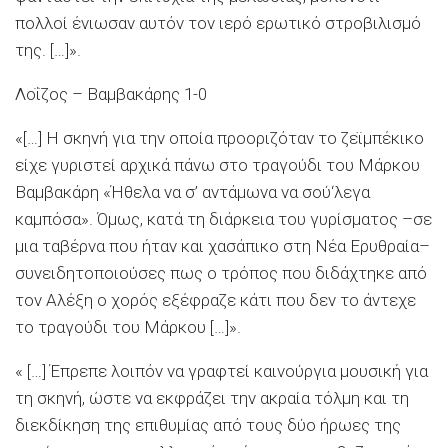
πολλοί ένιωσαν αυτόν τον ιερό ερωτικό στροβιλισμό
της. […]».
Λοΐζος
–
Βαμβακάρης
1-0
«[…] Η σκηνή για την οποία προοριζόταν το ζεϊμπέκικο
είχε γυριστεί αρχικά πάνω στο τραγούδι του Μάρκου
Βαμβακάρη «Ήθελα να σ’ αντάμωνα να
σο
ύ
‘λεγα
καμπόσα
». Όμως, κατά τη διάρκεια του γυρίσματος –σε
μια ταβέρνα που ήταν και χασάπικο στη Νέα Ερυθραία–
συνειδητοποιούσες πως ο τρόπος που διδάχτηκε από
τον Αλέξη ο χορός εξέφραζε κάτι που δεν το άντεχε
το τραγούδι του Μάρκου […]».
« […] Έπρεπε λοιπόν να γραφτεί καινούργια μουσική για
τη σκηνή, ώστε να εκφράζει την ακραία τόλμη και τη
διεκδίκηση της επιθυμίας από τους δύο ήρωες της