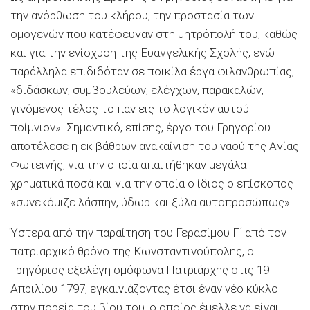
την ανόρθωση του κλήρου, την προστασία των
ομογενών που κατέφευγαν στη μητρόπολή του, καθώς
και για την ενίσχυση της Ευαγγελικής Σχολής, ενώ
παράλληλα επιδιδόταν σε ποικίλα έργα φιλανθρωπίας,
«διδάσκων, συμβουλεύων, ελέγχων, παρακαλών,
γινόμενος τέλος το παν εις το λογικόν αυτού
ποίμνιον». Σημαντικό, επίσης, έργο του Γρηγορίου
αποτέλεσε η εκ βάθρων ανακαίνιση του ναού της Αγίας
Φωτεινής, για την οποία απαιτήθηκαν μεγάλα
χρηματικά ποσά και για την οποία ο ίδιος ο επίσκοπος
«συνεκόμιζε λάσπην, ύδωρ και ξύλα αυτοπροσώπως».
Ύστερα από την παραίτηση του Γερασίμου Γ΄ από τον
πατριαρχικό θρόνο της Κωνσταντινούπολης, ο
Γρηγόριος εξελέγη ομόφωνα Πατριάρχης στις 19
Απριλίου 1797, εγκαινιάζοντας έτσι έναν νέο κύκλο
στην πορεία του βίου του, ο οποίος έμελλε να είναι