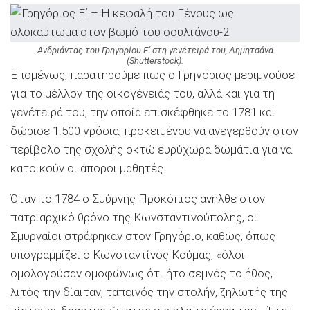
Ανδριάντας του Γρηγορίου Ε΄ στη γενέτειρά του, Δημητσάνα
(Shutterstock).
Επομένως, παρατηρούμε πως ο Γρηγόριος μεριμνούσε
για το μέλλον της οικογένειάς του, αλλά και για τη
γενέτειρά του, την οποία επισκέφθηκε το 1781 και
δώρισε 1.500 γρόσια, προκειμένου να ανεγερθούν στον
περίβολο της σχολής οκτώ ευρύχωρα δωμάτια για να
κατοικούν οι άποροι μαθητές.
Όταν το 1784 ο Σμύρνης Προκόπιος ανήλθε στον
πατριαρχικό θρόνο της Κωνσταντινούπολης, οι
Σμυρναίοι στράφηκαν στον Γρηγόριο, καθώς, όπως
υπογραμμίζει ο Κωνσταντίνος Κούμας, «όλοι
ομολογούσαν ομοφώνως ότι ήτο σεμνός το ήθος,
λιτός την δίαιταν, ταπεινός την στολήν, ζηλωτής της