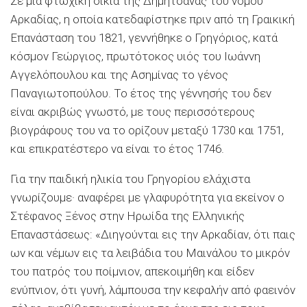
Σε μια φτωχική οικία της Δημητσάνας του νομού
Αρκαδίας, η οποία κατεδαφίστηκε πριν από τη Γραικική
Επανάσταση του 1821, γεννήθηκε ο Γρηγόριος, κατά
κόσμον Γεώργιος, πρωτότοκος υιός του Ιωάννη
Αγγελόπουλου και της Ασημίνας το γένος
Παναγιωτοπούλου. Το έτος της γέννησής του δεν
είναι ακριβώς γνωστό, με τους περισσότερους
βιογράφους του να το ορίζουν μεταξύ 1730 και 1751,
και επικρατέστερο να είναι το έτος 1746.
Για την παιδική ηλικία του Γρηγορίου ελάχιστα
γνωρίζουμε· αναφέρει με γλαφυρότητα για εκείνον ο
Στέφανος Ξένος στην Ηρωίδα της Ελληνικής
Επαναστάσεως: «Διηγούνται εις την Αρκαδίαν, ότι παις
ων και νέμων εις τα λειβάδια του Μαινάλου το μικρόν
του πατρός του ποίμνιον, απεκοιμήθη και είδεν
ενύπνιον, ότι γυνή, λάμπουσα την κεφαλήν από φαεινόν