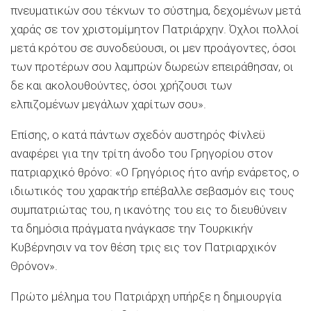
πνευματικών σου τέκνων το σύστημα, δεχομένων μετά
χαράς σε τον χριστομίμητον Πατριάρχην. Όχλοι πολλοί
μετά κρότου σε συνοδεύουσι, οι μεν προάγοντες, όσοι
των προτέρων σου λαμπρών δωρεών επειράθησαν, οι
δε και ακολουθούντες, όσοι χρήζουσι των
ελπιζομένων μεγάλων χαρίτων σου».
Επίσης, ο κατά πάντων σχεδόν αυστηρός Φίνλεϋ
αναφέρει για την τρίτη άνοδο του Γρηγορίου στον
πατριαρχικό θρόνο: «Ο Γρηγόριος ήτο ανήρ ενάρετος, ο
ιδιωτικός του χαρακτήρ επέβαλλε σεβασμόν εις τους
συμπατριώτας του, η ικανότης του εις το διευθύνειν
τα δημόσια πράγματα ηνάγκασε την Τουρκικήν
Κυβέρνησιν να τον θέση τρις εις τον Πατριαρχικόν
Θρόνον».
Πρώτο μέλημα του Πατριάρχη υπήρξε η δημιουργία