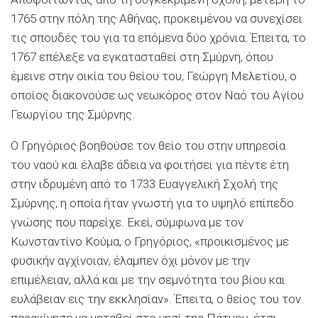
1765 στην πόλη της Αθήνας, προκειμένου να συνεχίσει
τις σπουδές του για τα επόμενα δύο χρόνια. Έπειτα, το
1767 επέλεξε να εγκατασταθεί στη Σμύρνη, όπου
έμεινε στην οικία του θείου του, Γεώργη Μελετίου, ο
οποίος διακονούσε ως νεωκόρος στον Ναό του Αγίου
Γεωργίου της Σμύρνης.
Ο Γρηγόριος βοηθούσε τον θείο του στην υπηρεσία
του ναού και έλαβε άδεια να φοιτήσει για πέντε έτη
στην ιδρυμένη από το 1733 Ευαγγελική Σχολή της
Σμύρνης, η οποία ήταν γνωστή για το υψηλό επίπεδο
γνώσης που παρείχε. Εκεί, σύμφωνα με τον
Κωνσταντίνο Κούμα, ο Γρηγόριος, «προικισμένος με
φυσικήν αγχίνοιαν, έλαμπεν όχι μόνον με την
επιμέλειαν, αλλά και με την σεμνότητα του βίου και
ευλάβειαν εις την εκκλησίαν». Έπειτα, ο θείος του τον
παρακίνησε να μεταβεί στο νησί της Πάτμου, έτσι