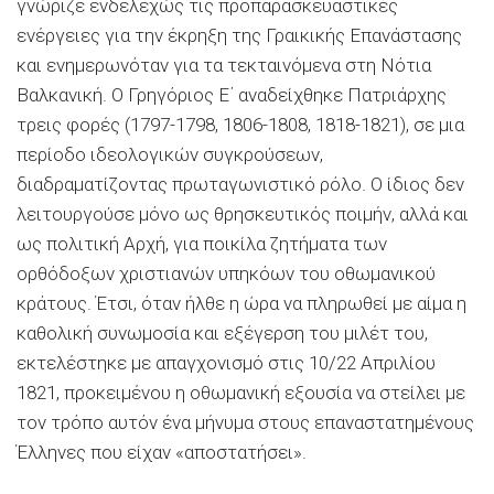
γνώριζε ενδελεχώς τις προπαρασκευαστικές
ενέργειες για την έκρηξη της Γραικικής Επανάστασης
και ενημερωνόταν για τα τεκταινόμενα στη Νότια
Βαλκανική. Ο Γρηγόριος Ε΄ αναδείχθηκε Πατριάρχης
τρεις φορές (1797-1798, 1806-1808, 1818-1821), σε μια
περίοδο ιδεολογικών συγκρούσεων,
διαδραματίζοντας πρωταγωνιστικό ρόλο. Ο ίδιος δεν
λειτουργούσε μόνο ως θρησκευτικός ποιμήν, αλλά και
ως πολιτική Αρχή, για ποικίλα ζητήματα των
ορθόδοξων χριστιανών υπηκόων του οθωμανικού
κράτους. Έτσι, όταν ήλθε η ώρα να πληρωθεί με αίμα η
καθολική συνωμοσία και εξέγερση του μιλέτ του,
εκτελέστηκε με απαγχονισμό στις 10/22 Απριλίου
1821, προκειμένου η οθωμανική εξουσία να στείλει με
τον τρόπο αυτόν ένα μήνυμα στους επαναστατημένους
Έλληνες που είχαν «αποστατήσει».