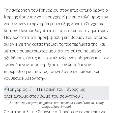
Την ανάρρηση του Γρηγορίου στον επισκοπικό θρόνο ο
Κοραής έσπευσε να τη συγχαρεί με επιστολή προς τον
νεοεκλεγέντα αρχιερέα με τα εξής λόγια: «Συγχαίρω
λοιπόν, Πανιερολογιώτατε Πάτερ, και με την ημετέραν
Πανιερότητα, ότι προεβιβάσθη εις βαθμόν του οποίου
άξιον είχε την καταστήσωσι τα προτερήματά της, και
με τους συμπατριώτας μου, ότι τοιούτου ποιμένος
ηξιώθησαν, όστις και τον πλανώμενον οδηγήση και τον
κλονούμενον υποστηρίξη και τον λυπούμενον
παραμυθήση και πάντας εν ενί λόγω εν παιδεία και
νουθεσία κυβερνήση».
Άποψη της Σμύρνης σε χαρακτικό του Isaak Tirion (18ος αι., Getty
Images/Ideal image).
Ως μητροπολίτης Σμύρνης ο Γρηγόριος εργάστηκε για