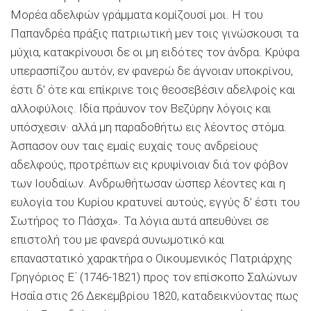
Μορέα αδελφών γράμματα κομίζουσί μοι. Η του
Παπανδρέα πράξις πατριωτική μεν τοις γινώσκουσι τα
μύχια, κατακρίνουσι δε οι μη ειδότες τον άνδρα. Κρύφα
υπερασπίζου αυτόν, εν φανερώ δε άγνοιαν υποκρίνου,
έστι δ’ ότε και επίκρινε τοις θεοσεβέσιν αδελφοίς και
αλλοφύλοις. Ιδία πράυνον τον Βεζύρην λόγοις και
υπόσχεσιν· αλλά μη παραδοθήτω εις λέοντος στόμα.
Άσπασον ουν ταις εμαίς ευχαίς τους ανδρείους
αδελφούς, προτρέπων εις κρυψίνοιαν διά τον φόβον
των Ιουδαίων. Ανδρωθήτωσαν ώσπερ λέοντες και η
ευλογία του Κυρίου κρατυνεί αυτούς, εγγύς δ’ έστι του
Σωτήρος το Πάσχα». Τα λόγια αυτά απευθύνει σε
επιστολή του με φανερά συνωμοτικό και
επαναστατικό χαρακτήρα ο Οικουμενικός Πατριάρχης
Γρηγόριος Ε΄ (1746-1821) προς τον επίσκοπο Σαλώνων
Ησαΐα στις 26 ∆εκεμβρίου 1820, καταδεικνύοντας πως