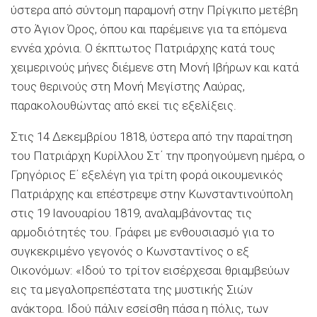
ύστερα από σύντομη παραμονή στην Πρίγκιπο μετέβη
στο Άγιον Όρος, όπου και παρέμεινε για τα επόμενα
εννέα χρόνια. Ο έκπτωτος Πατριάρχης κατά τους
χειμερινούς μήνες διέμενε στη Μονή Ιβήρων και κατά
τους θερινούς στη Μονή Μεγίστης Λαύρας,
παρακολουθώντας από εκεί τις εξελίξεις.
Στις 14 Δεκεμβρίου 1818, ύστερα από την παραίτηση
του Πατριάρχη Κυρίλλου Στ΄ την προηγούμενη ημέρα, ο
Γρηγόριος Ε΄ εξελέγη για τρίτη φορά οικουμενικός
Πατριάρχης και επέστρεψε στην Κωνσταντινούπολη
στις 19 Ιανουαρίου 1819, αναλαμβάνοντας τις
αρμοδιότητές του. Γράφει με ενθουσιασμό για το
συγκεκριμένο γεγονός ο Κωνσταντίνος ο εξ
Οικονόμων: «Ιδού το τρίτον εισέρχεσαι θριαμβεύων
εις τα μεγαλοπρεπέστατα της μυστικής Σιών
ανάκτορα. Ιδού πάλιν εσείσθη πάσα η πόλις, των