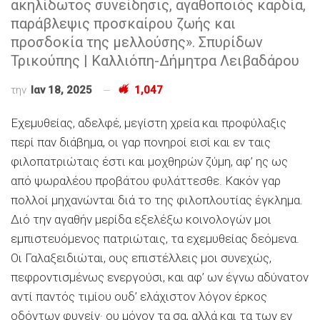
ακηλίδωτος συνείδησις, αγαθοποιός καρδία,
παράβλεψις προσκαίρου ζωής και
προσδοκία της μελλούσης». Σπυρίδων
Τρικούπης | Καλλιόπη-Δήμητρα Λειβαδάρου
την
Ιαν 18, 2025
1,047
Εχεμυθείας, αδελφέ, μεγίστη χρεία και προφύλαξις
περί παν διάβημα, οι γαρ πονηροί εισί και εν ταις
φιλοπατριώταις έστι και μοχθηρών ζύμη, αφ’ ης ως
από ψωραλέου προβάτου φυλάττεσθε. Κακόν γαρ
πολλοί μηχανώνται διά το της φιλοπλουτίας έγκλημα.
∆ιό την αγαθήν μερίδα εξελέξω κοινολογών μοι
εμπιστευόμενος πατριώταις, τα εχεμυθείας δεόμενα.
Οι Γαλαξειδιώται, ους επιστέλλεις μοι συνεχώς,
πεφροντισμένως ενεργούσι, και αφ’ ων έγνω αδύνατον
αντί παντός τιμίου ουδ’ ελάχιστον λόγον έρκος
οδόντων φυγείν· ου μόνον τα σα, αλλά και τα των εν