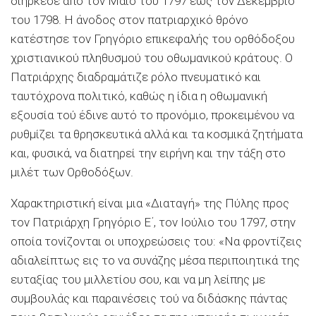
διήρκεσε από τον Μάιο του 1797 έως τον Δεκέμβριο
του 1798. Η άνοδος στον πατριαρχικό θρόνο
κατέστησε τον Γρηγόριο επικεφαλής του ορθόδοξου
χριστιανικού πληθυσμού του οθωμανικού κράτους. Ο
Πατριάρχης διαδραμάτιζε ρόλο πνευματικό και
ταυτόχρονα πολιτικό, καθώς η ίδια η οθωμανική
εξουσία τού έδινε αυτό το προνόμιο, προκειμένου να
ρυθμίζει τα θρησκευτικά αλλά και τα κοσμικά ζητήματα
και, φυσικά, να διατηρεί την ειρήνη και την τάξη στο
μιλέτ των Ορθοδόξων.
Χαρακτηριστική είναι μια «Διαταγή» της Πύλης προς
τον Πατριάρχη Γρηγόριο Ε΄, τον Ιούλιο του 1797, στην
οποία τονίζονται οι υποχρεώσεις του: «Να φροντίζεις
αδιαλείπτως εις το να συνάζης μέσα περιποιητικά της
ευταξίας του μιλλετίου σου, και να μη λείπης με
συμβουλάς και παραινέσεις τού να διδάσκης πάντας