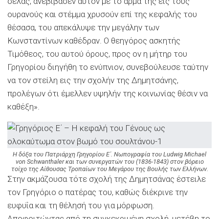
σέλας, ανεβίβασεν αυτόν με το άρμα της εις τους
ουρανούς και στέμμα χρυσούν επί της κεφαλής του
θέσασα, του απεκάλυψε την μεγάλην των
Κωνσταντίνων καθέδραν. Ο θεηγόρος ασκητής
Τιμόθεος, του αυτού όρους, προς ον η μήτηρ του
Γρηγορίου διηγήθη το ενύπνιον, συνεβούλευσε ταύτην
να τον στείλη εις την σχολήν της Δημητσάνης,
προλέγων ότι έμελλεν υψηλήν της κοινωνίας θέσιν να
καθέξη».
Η δόξα του Πατριάρχη Γρηγορίου Ε΄. Νωπογραφία του Ludwig Michael
von Schwanthaler και των συνεργατών του (1836-1843) στον βόρειο
τοίχο της Αίθουσας Τροπαίων του Μεγάρου της Βουλής των Ελλήνων.
Στην ακμάζουσα τότε σχολή της Δημητσάνας έστειλε
τον Γρηγόριο ο πατέρας του, καθώς διέκρινε την
ευφυΐα και τη θέλησή του για μόρφωση.
Αποφοιτώντας από τη συγκεκριμένη σχολή, μετέβη το