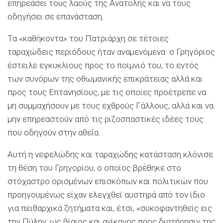
επηρεάσει τους λαούς της Ανατολής και να τους
οδηγήσει σε επανάσταση.
Τα «καθήκοντα» του Πατριάρχη σε τέτοιες
ταραχώδεις περιόδους ήταν αναμενόμενα· ο Γρηγόριος
έστειλε εγκυκλίους προς το ποίμνιό του, το εντός
των συνόρων της οθωμανικής επικράτειας αλλά και
προς τους Επτανησίους, με τις οποίες προέτρεπε να
μη συμμαχήσουν με τους εχθρούς Γάλλους, αλλά και να
μην επηρεαστούν από τις ριζοσπαστικές ιδέες τους
που οδηγούν στην αθεΐα.
Αυτή η νεφελώδης και ταραχώδης κατάσταση κλόνισε
τη θέση του Γρηγορίου, ο οποίος βρέθηκε στο
στόχαστρο ορισμένων επισκόπων και πολιτικών που
προηγουμένως είχαν ελεγχθεί αυστηρά από τον ίδιο
για πειθαρχικά ζητήματα και, έτσι, «συκοφαντηθείς εις
την Πύλην, ως βίαιος και ανίκανος προς διατήρησιν της