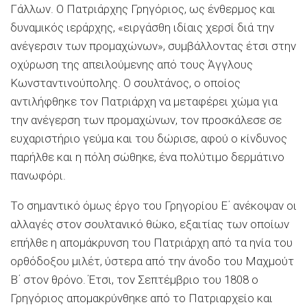
Γάλλων. Ο Πατριάρχης Γρηγόριος, ως ένθερμος και
δυναμικός ιεράρχης, «ειργάσθη ιδίαις χερσί διά την
ανέγερσιν των προμαχώνων», συμβάλλοντας έτσι στην
οχύρωση της απειλούμενης από τους Άγγλους
Κωνσταντινούπολης. Ο σουλτάνος, ο οποίος
αντιλήφθηκε τον Πατριάρχη να μεταφέρει χώμα για
την ανέγερση των προμαχώνων, τον προσκάλεσε σε
ευχαριστήριο γεύμα και του δώρισε, αφού ο κίνδυνος
παρήλθε και η πόλη σώθηκε, ένα πολύτιμο δερμάτινο
πανωφόρι.
Το σημαντικό όμως έργο του Γρηγορίου Ε΄ ανέκοψαν οι
αλλαγές στον σουλτανικό θώκο, εξαιτίας των οποίων
επήλθε η απομάκρυνση του Πατριάρχη από τα ηνία του
ορθόδοξου μιλέτ, ύστερα από την άνοδο του Μαχμούτ
Β΄ στον θρόνο. Έτσι, τον Σεπτέμβριο του 1808 ο
Γρηγόριος απομακρύνθηκε από το Πατριαρχείο και