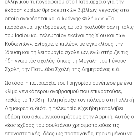
ελληνικού τυπογραφείου στο Πατριαρχείο για την
έκδοση κυρίως θρησκευτικών βιβλίων, γεγονός στο
οποίο αναφέρεται και ο Ιωάννης Φιλήμων: «Το
παράδειγμα της ιδρύσεως αυτού ηκολούθησαν η πόλις
του Ιασίου και τελευταίον εκείναι της Χίου και των
Κυδωνιών». Ενίσχυε, επιπλέον, με εγκυκλίους την
ίδρυση και τη λειτουργία σχολείων, ενώ στήριξε τις
ήδη γνωστές σχολές, όπως τη Μεγάλη του Γένους
Σχολή, την Πατμιάδα Σχολή, της Δημητσάνας κ.ά.
Ωστόσο, η πατριαρχία του Γρηγορίου συνέπεσε με ένα
κλίμα γενικότερου αναβρασμού που επικρατούσε,
καθώς το 1798 η Πύλη κήρυξε τον πόλεμο στη Γαλλική
Δημοκρατία, διότι η τελευταία είχε ήδη καταλάβει
εδάφη του οθωμανικού κράτους στην Αφρική. Αυτός ο
νέος εχθρός του σουλτάνου χρησιμοποιούσε τις
επαναστατικές ιδέες ως προπαγάνδα, προκειμένου να