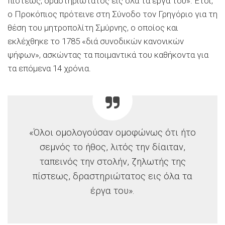
πίστεως, δραστηριώτατος εις όλα τα έργα του». Έτσι,
ο Προκόπιος πρότεινε στη Σύνοδο τον Γρηγόριο για τη
θέση του μητροπολίτη Σμύρνης, ο οποίος και
εκλέχθηκε το 1785 «διά συνοδικών κανονικών
ψήφων», ασκώντας τα ποιμαντικά του καθήκοντα για
τα επόμενα 14 χρόνια.
«Όλοι ομολογούσαν ομοφώνως ότι ήτο
σεμνός το ήθος, λιτός την δίαιταν,
ταπεινός την στολήν, ζηλωτής της
πίστεως, δραστηριώτατος εις όλα τα
έργα του».