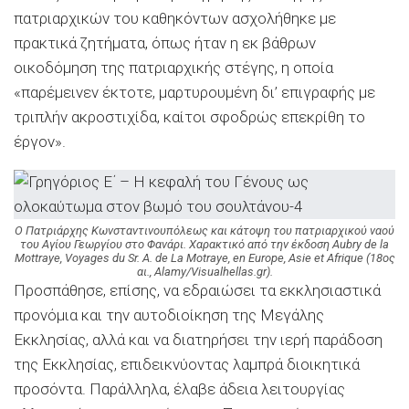
πατριαρχικών του καθηκόντων ασχολήθηκε με
πρακτικά ζητήματα, όπως ήταν η εκ βάθρων
οικοδόμηση της πατριαρχικής στέγης, η οποία
«παρέμεινεν έκτοτε, μαρτυρουμένη δι’ επιγραφής με
τριπλήν ακροστιχίδα, καίτοι σφοδρώς επεκρίθη το
έργον».
Ο Πατριάρχης Κωνσταντινουπόλεως και κάτοψη του πατριαρχικού ναού
του Αγίου Γεωργίου στο Φανάρι. Χαρακτικό από την έκδοση Aubry de la
Mottraye, Voyages du Sr. A. de La Motraye, en Europe, Asie et Afrique (18ος
αι., Alamy/Visualhellas.gr).
Προσπάθησε, επίσης, να εδραιώσει τα εκκλησιαστικά
προνόμια και την αυτοδιοίκηση της Μεγάλης
Εκκλησίας, αλλά και να διατηρήσει την ιερή παράδοση
της Εκκλησίας, επιδεικνύοντας λαμπρά διοικητικά
προσόντα. Παράλληλα, έλαβε άδεια λειτουργίας