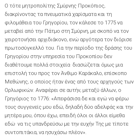
Ο τότε μητροπολίτης Σμύρνης Προκόπιος,
διακρίνοντας τα πνευματικά χαρίσματα και τη
φιλομάθεια του Γρηγορίου, τον κάλεσε το 1775 να
μεταβεί από την Πάτμο στη Σμύρνη, με σκοπό να τον
χειροτονήσει αρχιδιάκονο, ενώ αργότερα τον διόρισε
πρωτοσύγκελλό του. Για την περίοδο της δράσης του
Γρηγορίου στην υπηρεσία του Προκοπίου δεν
διαθέτουμε πολλά στοιχεία· διασώζεται όμως μια
επιστολή του προς τον Άνθιμο Καράκαλο, επίσκοπο
Μεθώνης, ο οποίος ήταν ένας από τους αρχηγούς των
Ορλωφικών. Αναφέρει σε αυτήν, μεταξύ άλλων, ο
Γρηγόριος το 1776: «Απεφάσισα δε και εγώ να φέρω
τους συγγενείς μου εδώ, δηλαδή δύο αδελφάς και την
μητέρα μου, όπου έχω, επειδή όλοι οι άλλοι είμεθα
εδώ· να τις υπανδρεύσω με την ευχήν Της με τίποτε
συντοπιτάκια, να ησυχάσω πλέον».