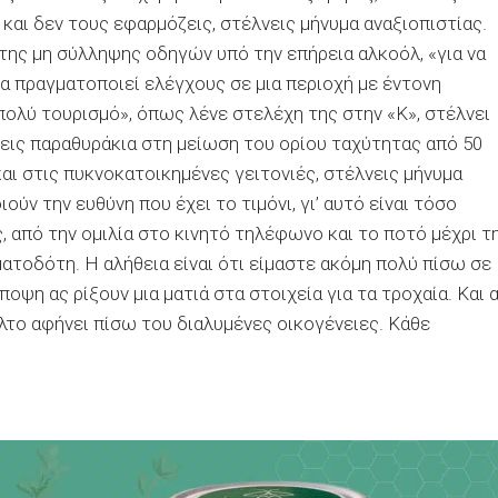
και δεν τους εφαρμόζεις, στέλνεις μήνυμα αναξιοπιστίας.
 της μη σύλληψης οδηγών υπό την επήρεια αλκοόλ, «για να
να πραγματοποιεί ελέγχους σε μια περιοχή με έντονη
ολύ τουρισμό», όπως λένε στελέχη της στην «Κ», στέλνει
νεις παραθυράκια στη μείωση του ορίου ταχύτητας από 50
αι στις πυκνοκατοικημένες γειτονιές, στέλνεις μήνυμα
ύν την ευθύνη που έχει το τιμόνι, γι’ αυτό είναι τόσο
 από την ομιλία στο κινητό τηλέφωνο και το ποτό μέχρι τ
ατοδότη. Η αλήθεια είναι ότι είμαστε ακόμη πολύ πίσω σε
οψη ας ρίξουν μια ματιά στα στοιχεία για τα τροχαία. Και 
λτο αφήνει πίσω του διαλυμένες οικογένειες. Κάθε