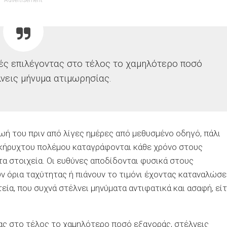
Advertisement
ές επιλέγοντας στο τέλος το χαμηλότερο ποσό
νεις μήνυμα ατιμωρησίας.
ζωή του πριν από λίγες ημέρες από μεθυσμένο οδηγό, πάλι
ακήρυχτου πολέμου καταγράφονται κάθε χρόνο στους
α στοιχεία. Οι ευθύνες αποδίδονται φυσικά στους
ν όρια ταχύτητας ή πιάνουν το τιμόνι έχοντας καταναλώσε
εία, που συχνά στέλνει μηνύματα αντιφατικά και ασαφή, εί
ας στο τέλος το χαμηλότερο ποσό εξαγοράς, στέλνεις