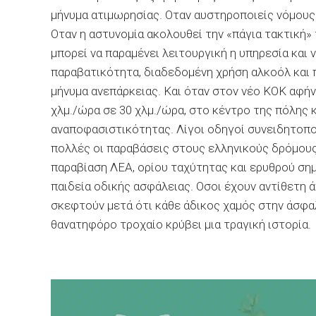
μήνυμα ατιμωρησίας. Οταν αυστηροποιείς νόμους 
Οταν η αστυνομία ακολουθεί την «πάγια τακτική»
μπορεί να παραμένει λειτουργική η υπηρεσία και 
παραβατικότητα, διαδεδομένη χρήση αλκοόλ και π
μήνυμα ανεπάρκειας. Και όταν στον νέο ΚΟΚ αφή
χλμ./ώρα σε 30 χλμ./ώρα, στο κέντρο της πόλης κ
αναποφασιστικότητας. Λίγοι οδηγοί συνειδητοποιο
πολλές οι παραβάσεις στους ελληνικούς δρόμους,
παραβίαση ΛΕΑ, ορίου ταχύτητας και ερυθρού σημ
παιδεία οδικής ασφάλειας. Οσοι έχουν αντίθετη άπ
σκεφτούν μετά ότι κάθε άδικος χαμός στην άσφα
θανατηφόρο τροχαίο κρύβει μια τραγική ιστορία.