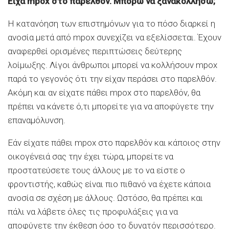
Είχα mpox στο παρελθόν. Μπορώ να ξανακολλήσω;
Η κατανόηση των επιστημόνων για το πόσο διαρκεί η
ανοσία μετά από mpox συνεχίζει να εξελίσσεται. Έχουν
αναφερθεί ορισμένες περιπτώσεις δεύτερης
λοίμωξης. Λίγοι άνθρωποι μπορεί να κολλήσουν mpox
παρά το γεγονός ότι την είχαν περάσει στο παρελθόν.
Ακόμη και αν είχατε πάθει mpox στο παρελθόν, θα
πρέπει να κάνετε ό,τι μπορείτε για να αποφύγετε την
επαναμόλυνση.
Εάν είχατε πάθει mpox στο παρελθόν και κάποιος στην
οικογένειά σας την έχει τώρα, μπορείτε να
προστατεύσετε τους άλλους με το να είστε ο
φροντιστής, καθώς είναι πιο πιθανό να έχετε κάποια
ανοσία σε σχέση με άλλους. Ωστόσο, θα πρέπει και
πάλι να λάβετε όλες τις προφυλάξεις για να
αποφύγετε την έκθεση όσο το δυνατόν περισσότερο.