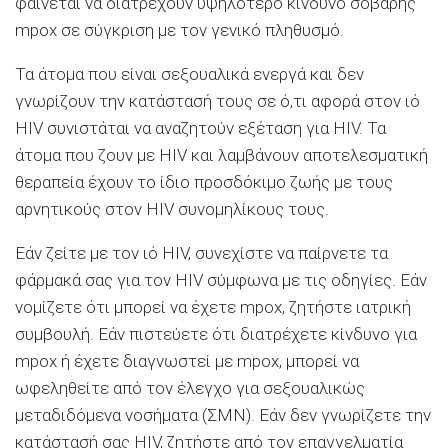
φαίνεται να διατρέχουν υψηλότερο κίνδυνο σοβαρής
mpox σε σύγκριση με τον γενικό πληθυσμό.
Τα άτομα που είναι σεξουαλικά ενεργά και δεν
γνωρίζουν την κατάστασή τους σε ό,τι αφορά στον ιό
HIV συνιστάται να αναζητούν εξέταση για HIV. Τα
άτομα που ζουν με HIV και λαμβάνουν αποτελεσματική
θεραπεία έχουν το ίδιο προσδόκιμο ζωής με τους
αρνητικούς στον HIV συνομηλίκους τους.
Εάν ζείτε με τον ιό HIV, συνεχίστε να παίρνετε τα
φάρμακά σας για τον HIV σύμφωνα με τις οδηγίες. Εάν
νομίζετε ότι μπορεί να έχετε mpox, ζητήστε ιατρική
συμβουλή. Εάν πιστεύετε ότι διατρέχετε κίνδυνο για
mpox ή έχετε διαγνωστεί με mpox, μπορεί να
ωφεληθείτε από τον έλεγχο για σεξουαλικώς
μεταδιδόμενα νοσήματα (ΣΜΝ). Εάν δεν γνωρίζετε την
κατάστασή σας HIV, ζητήστε από τον επαγγελματία