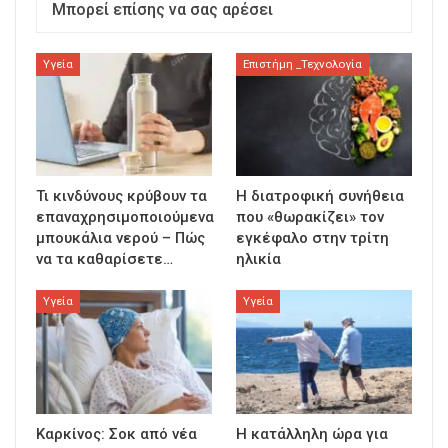
Μπορεί επίσης να σας αρέσει
Υγεία
Επιστήμη _Τεχνολογία
Τι κινδύνους κρύβουν τα
Η διατροφική συνήθεια
επαναχρησιμοποιούμενα
που «θωρακίζει» τον
μπουκάλια νερού – Πώς
εγκέφαλο στην τρίτη
να τα καθαρίσετε…
ηλικία
Υγεία
Υγεία
Καρκίνος: Σοκ από νέα
Η κατάλληλη ώρα για