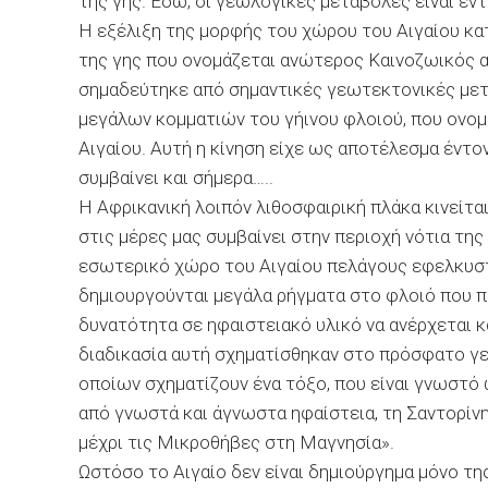
της γης. Εδώ, οι γεωλογικές µεταβολές είναι έντ
Η εξέλιξη της µορφής του χώρου του Αιγαίου κατ
της γης που ονοµάζεται ανώτερος Καινοζωικός αι
σηµαδεύτηκε από σηµαντικές γεωτεκτονικές µετα
µεγάλων κοµµατιών του γήινου φλοιού, που ονοµ
Αιγαίου. Αυτή η κίνηση είχε ως αποτέλεσµα έντο
συµβαίνει και σήµερα…..
Η Αφρικανική λοιπόν λιθοσφαιρική πλάκα κινείται
στις µέρες µας συµβαίνει στην περιοχή νότια της
εσωτερικό χώρο του Αιγαίου πελάγους εφελκυστι
δηµιουργούνται µεγάλα ρήγµατα στο φλοιό που πρ
δυνατότητα σε ηφαιστειακό υλικό να ανέρχεται κ
διαδικασία αυτή σχηµατίσθηκαν στο πρόσφατο γε
οποίων σχηµατίζουν ένα τόξο, που είναι γνωστό 
από γνωστά και άγνωστα ηφαίστεια, τη Σαντορίνη
µέχρι τις Μικροθήβες στη Μαγνησία».
Ωστόσο το Αιγαίο δεν είναι δηµιούργηµα µόνο τ