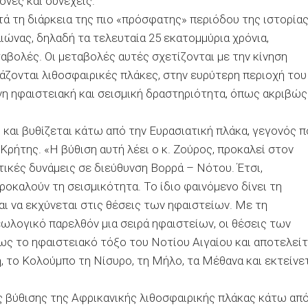
ονες και συνεχείς.
ά τη διάρκεια της πιο «πρόσφατης» περιόδου της ιστορία
ώνας, δηλαδή τα τελευταία 25 εκατοµµύρια χρόνια,
βολές. Οι µεταβολές αυτές σχετίζονται µε την κίνηση
άζονται λιθοσφαιρικές πλάκες, στην ευρύτερη περιοχή του
νη ηφαιστειακή και σεισµική δραστηριότητα, όπως ακριβώς
 και βυθίζεται κάτω από την Ευρασιατική πλάκα, γεγονός π
 Κρήτης. «Η βύθιση αυτή λέει ο κ. Ζούρος, προκαλεί στον
κές δυνάµεις σε διεύθυνση Βορρά – Νότου. Έτσι,
οκαλούν τη σεισµικότητα. Το ίδιο φαινόµενο δίνει τη
αι να εκχύνεται στις θέσεις των ηφαιστείων. Με τη
ωλογικό παρελθόν µια σειρά ηφαιστείων, οι θέσεις των
ως το ηφαιστειακό τόξο του Νοτίου Αιγαίου και αποτελείτ
, το Κολούµπο τη Νίσυρο, τη Μήλο, τα Μέθανα και εκτείνε
ης βύθισης της Αφρικανικής λιθοσφαιρικής πλάκας κάτω απ