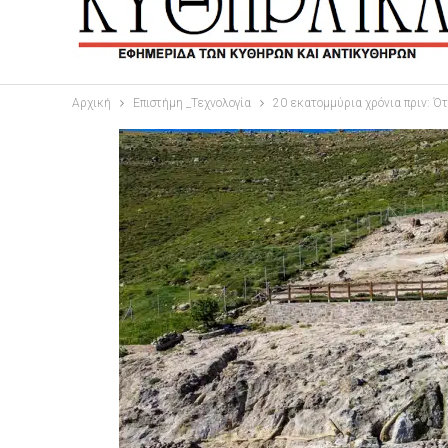
Αρχική
Επιστήμη _Τεχνολογία
20 εκατομμύρια χρόνια πριν: Ότ