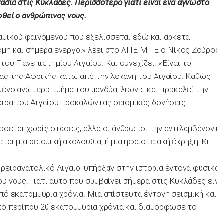
ασία στις Κυκλάδες. Περισσότερο γιατί είναι ένα άγνωστο
φθεί ο ανθρώπινος νους.
µικού φαινόµενου που εξελίσσεται εδώ και αρκετά
κόµη και σήµερα ενεργό!» λέει στο ΑΠΕ-ΜΠΕ ο Νίκος Ζούρος
υ Πανεπιστηµίου Αιγαίου. Και συνεχίζει: «Είναι το
ας της Αφρικής κάτω από την λεκάνη του Αιγαίου. Καθώς
ένο ανώτερο τµήµα του µανδύα, λιώνει και προκαλεί την
αιρα του Αιγαίου προκαλώντας σεισµικές δονήσεις
λίσσεται χωρίς στάσεις, αλλά οι άνθρωποι την αντιλαµβάνον
αι µια σεισµική ακολουθία, ή µια ηφαιστειακή έκρηξη! Κι
ορειοανατολικό Αιγαίο, υπήρξαν στην ιστορία έντονα φυσικ
υ νους. Γιατί αυτό που συµβαίνει σήµερα στις Κυκλάδες εί
ό εκατοµµύρια χρόνια. Μια απίστευτα έντονη σεισµική και
πό περίπου 20 εκατοµµύρια χρόνια και διαµόρφωσε το