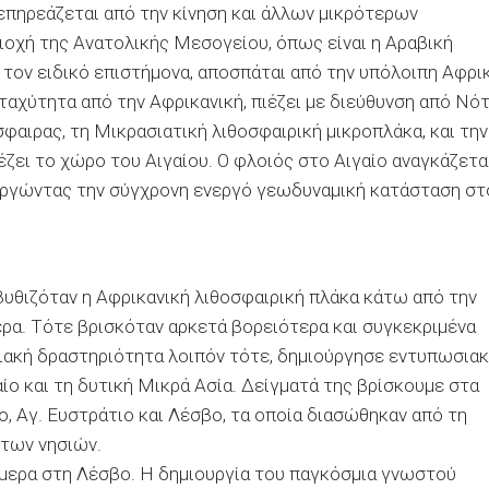
επηρεάζεται από την κίνηση και άλλων µικρότερων
ιοχή της Ανατολικής Μεσογείου, όπως είναι η Αραβική
 τον ειδικό επιστήµονα, αποσπάται από την υπόλοιπη Αφρι
 ταχύτητα από την Αφρικανική, πιέζει µε διεύθυνση από Νό
φαιρας, τη Μικρασιατική λιθοσφαιρική µικροπλάκα, και την
ιέζει το χώρο του Αιγαίου. Ο φλοιός στο Αιγαίο αναγκάζετα
ουργώντας την σύγχρονη ενεργό γεωδυναµική κατάσταση στ
βυθιζόταν η Αφρικανική λιθοσφαιρική πλάκα κάτω από την
ρα. Τότε βρισκόταν αρκετά βορειότερα και συγκεκριµένα
ακή δραστηριότητα λοιπόν τότε, δηµιούργησε εντυπωσια
ίο και τη δυτική Μικρά Ασία. ∆είγµατά της βρίσκουµε στα
ο, Αγ. Ευστράτιο και Λέσβο, τα οποία διασώθηκαν από τη
 των νησιών.
ήµερα στη Λέσβο. Η δηµιουργία του παγκόσµια γνωστού