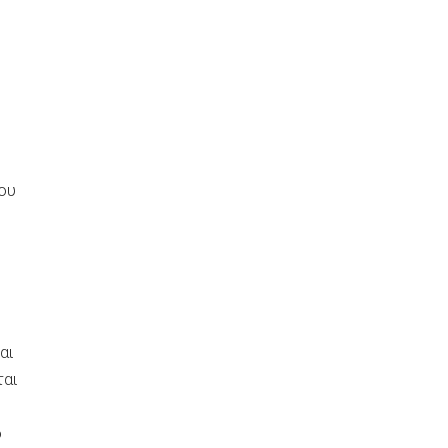
ς
ου
αι
ται
ό