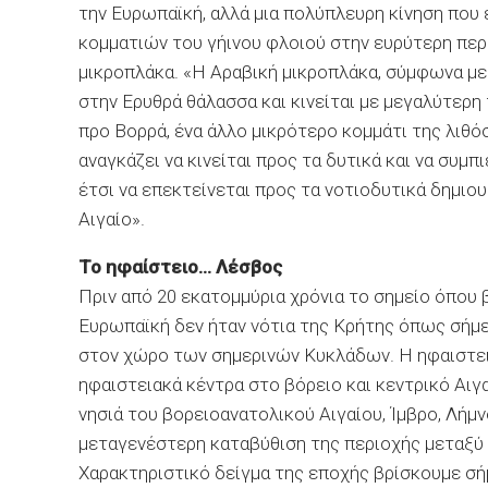
την Ευρωπαϊκή, αλλά µια πολύπλευρη κίνηση που 
κοµµατιών του γήινου φλοιού στην ευρύτερη περ
µικροπλάκα. «Η Αραβική µικροπλάκα, σύµφωνα µε
στην Ερυθρά θάλασσα και κινείται µε µεγαλύτερη
προ Βορρά, ένα άλλο µικρότερο κοµµάτι της λιθόσ
αναγκάζει να κινείται προς τα δυτικά και να συµπ
έτσι να επεκτείνεται προς τα νοτιοδυτικά δηµι
Αιγαίο».
Το ηφαίστειο… Λέσβος
Πριν από 20 εκατοµµύρια χρόνια το σηµείο όπου 
Ευρωπαϊκή δεν ήταν νότια της Κρήτης όπως σήµε
στον χώρο των σηµερινών Κυκλάδων. Η ηφαιστει
ηφαιστειακά κέντρα στο βόρειο και κεντρικό Αιγα
νησιά του βορειοανατολικού Αιγαίου, Ίµβρο, Λήµν
µεταγενέστερη καταβύθιση της περιοχής µεταξύ
Χαρακτηριστικό δείγµα της εποχής βρίσκουµε σ