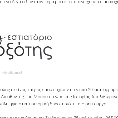
ερινό Αιγαίο δεν ήταν παρά µια εκτεταµένη χερσαία περιοχ
Advertisement
κολες εκείνες «µέρες» που άρχισαν πριν από 20 εκατοµµύρι
και ∆ιευθυντής του Μουσείου Φυσικής Ιστορίας Απολιθωµέν
γάλη ηφαιστειο-σεισµική δραστηριότητα – δηµιουργό