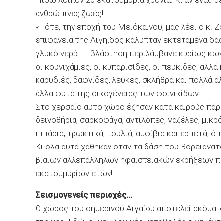
Πίσω λοιπόν 20 εκατοµµύρια χρόνια. Κι αν ένας µ
ανθρώπινες ζωές!
«Τότε, την εποχή του Μειόκαινου, µας λέει ο κ. Ζ
επιφάνεια της Αιγηίδος κάλυπταν εκτεταµένα δάσ
γλυκό νερό. Η βλάστηση περιλάµβανε κυρίως κων
οι κουνιχάµιες, οι κυπαρισίδες, οι πευκίδες, αλλ
καρυδιές, δαφνίδες, λεύκες, σκλήθρα και πολλά ά
άλλα φυτά της οικογένειας των φοινικίδων.
Στο χερσαίο αυτό χώρο έζησαν κατά καιρούς πά
δεινοθήρια, σαρκοφάγα, αντιλόπες, γαζέλες, µικρ
ιππάρια, τρωκτικά, πουλιά, αµφίβια και ερπετά, ό
Κι όλα αυτά χάθηκαν όταν τα δάση του Βορειανα
βίαιων αλλεπάλληλων ηφαιστειακών εκρήξεων πο
εκατοµµυρίων ετών!
Σεισµογενείς περιοχές…
Ο χώρος του σηµερινού Αιγαίου αποτελεί ακόµα κ