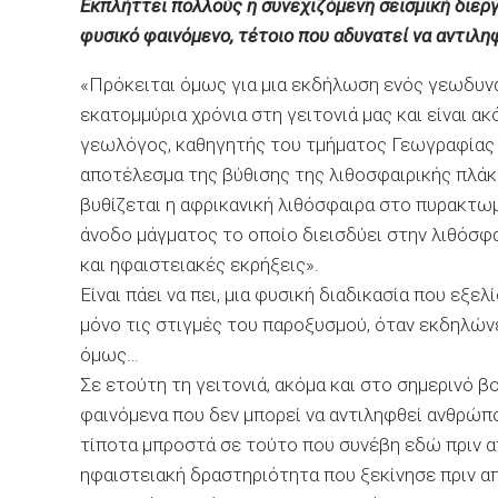
Εκπλήττει πολλούς η συνεχιζόµενη σεισµική διεργ
φυσικό φαινόµενο, τέτοιο που αδυνατεί να αντιλη
«Πρόκειται όµως για µια εκδήλωση ενός γεωδυνα
εκατοµµύρια χρόνια στη γειτονιά µας και είναι α
γεωλόγος, καθηγητής του τµήµατος Γεωγραφίας το
αποτέλεσµα της βύθισης της λιθοσφαιρικής πλάκ
βυθίζεται η αφρικανική λιθόσφαιρα στο πυρακτωµ
άνοδο µάγµατος το οποίο διεισδύει στην λιθόσφ
και ηφαιστειακές εκρήξεις».
Είναι πάει να πει, µια φυσική διαδικασία που εξε
µόνο τις στιγµές του παροξυσµού, όταν εκδηλώνετ
όµως…
Σε ετούτη τη γειτονιά, ακόµα και στο σηµερινό β
φαινόµενα που δεν µπορεί να αντιληφθεί ανθρώπο
τίποτα µπροστά σε τούτο που συνέβη εδώ πριν απ
ηφαιστειακή δραστηριότητα που ξεκίνησε πριν α