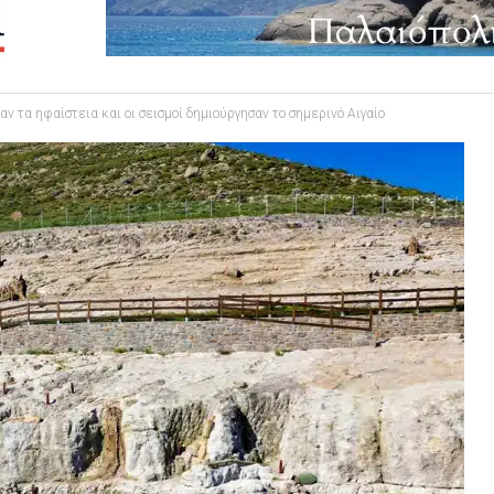
αν τα ηφαίστεια και οι σεισµοί δηµιούργησαν το σηµερινό Αιγαίο