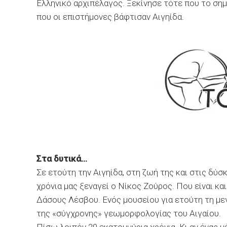
Ελληνικό αρχιπέλαγος. Ξεκίνησε τότε που το σηµ
που οι επιστήµονες βάφτισαν Αιγηίδα.
Στα δυτικά…
Σε ετούτη την Αιγηίδα, στη ζωή της και στις δύσ
χρόνια µας ξεναγεί ο Νίκος Ζούρος. Που είναι 
∆άσους Λέσβου. Ενός µουσείου για ετούτη τη µε
της «σύγχρονης» γεωµορφολογίας του Αιγαίου.