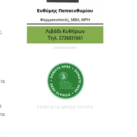
,
Advertisement
ται
ά
ΣΤΗΡΙΞΤΕ ΤΙΣ ΔΡΑΣΕΙΣ ΤΟΥ ΚΙΠΑ
ναι