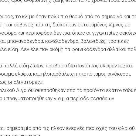
έσος όρος ανθρώπινης ζωής είναι τα 75 χρόνια, πίσω 265.0
ούρος, το κλίµα ήταν πολύ πιο θερµό από το σηµερινό και τ
η και σαβάνες που τις διέκοπταν εκτεταµένες λίµνες µε
οφόρα και καρποφόρα δέντρα, όπως οι γιγαντιαίες σεκόιε
ά και µπανανόδενδρα, κανελόδενδρα, βαλανιδιές, τροπικές
λλα είδη. ∆εν έλειπαν ακόµη τα φοινικόδενδρα αλλά και πο
ρα πολλά είδη ζώων, προβοσκιδωτών όπως ελέφαντες και
όσωµα ελάφια, καµηλοπαρδάλεις, ιπποπόταµοι, ρινόκεροι,
πως οι αλιγάτορες».
τολικού Αιγαίου σκεπάσθηκαν από τα προϊόντα εκατοντάδω
υ πραγµατοποιήθηκαν για µια περίοδο τεσσάρων
αι σήµερα µία από τις πλέον ενεργές περιοχές του φλοιού