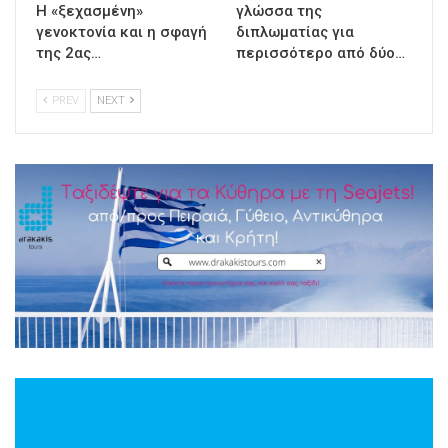
Η «ξεχασμένη»
γλώσσα της
γενοκτονία και η σφαγή
διπλωματίας για
της 2ας…
περισσότερο από δύο…
PREV
NEXT