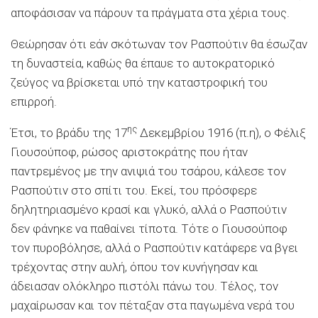
αποφάσισαν να πάρουν τα πράγματα στα χέρια τους.
Θεώρησαν ότι εάν σκότωναν τον Ρασπούτιν θα έσωζαν
τη δυναστεία, καθώς θα έπαυε το αυτοκρατορικό
ζεύγος να βρίσκεται υπό την καταστροφική του
επιρροή.
ης
Έτσι, το βράδυ της 17
Δεκεμβρίου 1916 (π.η), ο Φέλιξ
Γιουσούποφ, ρώσος αριστοκράτης που ήταν
παντρεμένος με την ανιψιά του τσάρου, κάλεσε τον
Ρασπούτιν στο σπίτι του. Εκεί, του πρόσφερε
δηλητηριασμένο κρασί και γλυκό, αλλά ο Ρασπούτιν
δεν φάνηκε να παθαίνει τίποτα. Τότε ο Γιουσούποφ
τον πυροβόλησε, αλλά ο Ρασπούτιν κατάφερε να βγει
τρέχοντας στην αυλή, όπου τον κυνήγησαν και
άδειασαν ολόκληρο πιστόλι πάνω του. Τέλος, τον
μαχαίρωσαν και τον πέταξαν στα παγωμένα νερά του