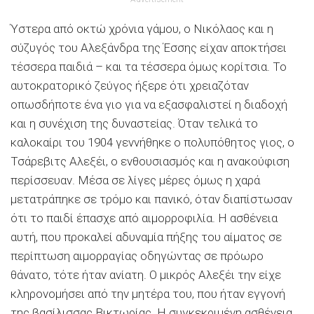
Ύστερα από οκτώ χρόνια γάμου, ο Νικόλαος και η
σύζυγός του Αλεξάνδρα της Έσσης είχαν αποκτήσει
τέσσερα παιδιά – και τα τέσσερα όμως κορίτσια. Το
αυτοκρατορικό ζεύγος ήξερε ότι χρειαζόταν
οπωσδήποτε ένα γιο για να εξασφαλιστεί η διαδοχή
και η συνέχιση της δυναστείας. Όταν τελικά το
καλοκαίρι του 1904 γεννήθηκε ο πολυπόθητος γιος, ο
Τσάρεβιτς Αλεξέι, ο ενθουσιασμός και η ανακούφιση
περίσσευαν. Μέσα σε λίγες μέρες όμως η χαρά
μετατράπηκε σε τρόμο και πανικό, όταν διαπίστωσαν
ότι το παιδί έπασχε από αιμορροφιλία. Η ασθένεια
αυτή, που προκαλεί αδυναμία πήξης του αίματος σε
περίπτωση αιμορραγίας οδηγώντας σε πρόωρο
θάνατο, τότε ήταν ανίατη. Ο μικρός Αλεξέι την είχε
κληρονομήσει από την μητέρα του, που ήταν εγγονή
της βασίλισσας Βικτωρίας. Η συγκεκριμένη ασθένεια