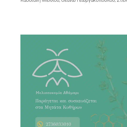
Κασσιανή Μέλλου, Θεανώ Γεωργακοπούλου, Στέλλ