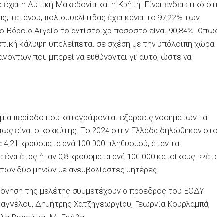
 έχει η Δυτική Μακεδονία και η Κρήτη. Είναι ενδεικτικό ότ
ας, τετάνου, πολιομυελίτιδας έχει κάνει το 97,22% των
ο Βόρειο Αιγαίο το αντίστοιχο ποσοστό είναι 90,84%. Οπω
αστική κάλυψη υπολείπεται σε σχέση με την υπόλοιπη χώρα 
αγόντων που μπορεί να ευθύνονται γι’ αυτό, ώστε να
ε μια περίοδο που καταγράφονται εξάρσεις νοσημάτων τα
ως είναι ο κοκκύτης. Το 2024 στην Ελλάδα δηλώθηκαν στ
ε 4,21 κρούσματα ανά 100.000 πληθυσμού, όταν τα
 ένα έτος ήταν 0,8 κρούσματα ανά 100.000 κατοίκους. Φέτ
 των δύο μηνών με ανεμβολίαστες μητέρες.
κπόνηση της μελέτης συμμετέχουν ο πρόεδρος του ΕΟΔΥ
υαγγέλου, Δημήτρης Χατζηγεωργίου, Γεωργία Κουρλαμπά,