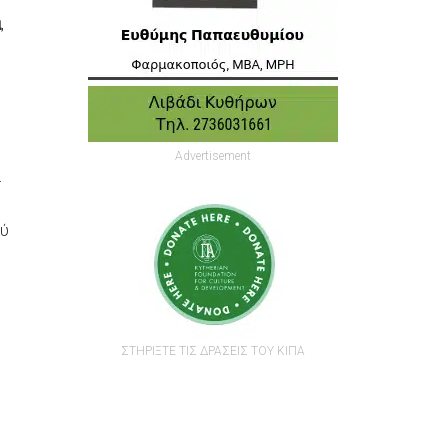
ά
,
Advertisement
ι
ού
ΣΤΗΡΙΞΤΕ ΤΙΣ ΔΡΑΣΕΙΣ ΤΟΥ ΚΙΠΑ