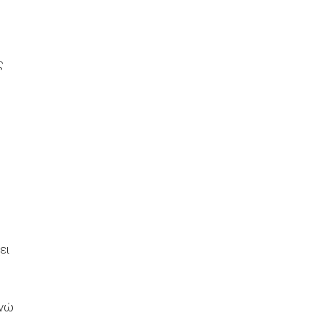
ς
ει
ενώ