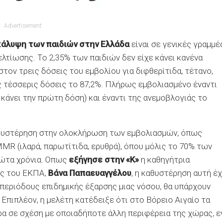
Advertisement
κάλυψη των παιδιών στην Ελλάδα
είναι σε γενικές γραμμέ
λτίωσης. Το 2,35% των παιδιών δεν είχε κάνει κανένα
τον τρεις δόσεις του εμβολίου για διφθερίτιδα, τέτανο,
ις τέσσερις δόσεις το 87,2%. Πλήρως εμβολιασμένο έναντι
 κάνει την πρώτη δόση) και έναντι της ανεμοβλογιάς το
καθυστέρηση στην ολοκλήρωση των εμβολιασμών, όπως
MMR (ιλαρά, παρωτίτιδα, ερυθρά), όπου μόλις το 70% των
πρώτα χρόνια. Οπως
εξήγησε στην «Κ»
η καθηγήτρια
ής του ΕΚΠΑ,
Βάνα Παπαευαγγέλου
, η καθυστέρηση αυτή έχ
περιόδους επιδημικής έξαρσης μιας νόσου, θα υπάρχουν
Επιπλέον, η μελέτη κατέδειξε ότι στο Βόρειο Αιγαίο τα
α σε σχέση με οποιαδήποτε άλλη περιφέρεια της χώρας, 