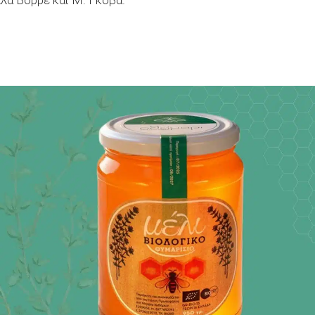
α Βορρέ και Μ. Γκόβα.