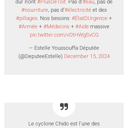
dur n’ont
#PlusDeToit
. Pas d’
#eau
, pas de
#nourriture
, pas d’
#électricité
et des
#pillages
. Nos besoins:
#ÉtatDUrgence
+
#Armée
+
#Médecins
+
#Aide
massive
pic.twitter.com/vDtHWgSvCG
— Estelle Youssouffa Députée
(@DeputeeEstelle)
December 15, 2024
Le cyclone Chido est l’une des