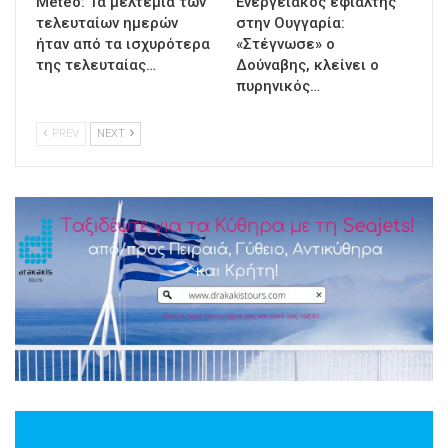
Meteo: Τα μελτέμια των
Ενεργειακός εφιάλτης
τελευταίων ημερών
στην Ουγγαρία:
ήταν από τα ισχυρότερα
«Στέγνωσε» ο
της τελευταίας…
Δούναβης, κλείνει ο
πυρηνικός…
PREV
NEXT