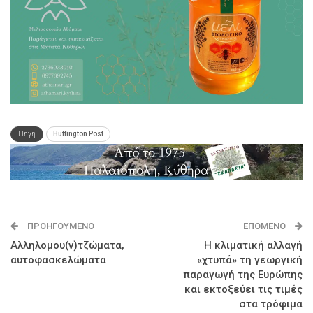
Πηγή
Huffington Post
ΠΡΟΗΓΟΎΜΕΝΟ
ΕΠΌΜΕΝΟ
Αλληλομου(ν)τζώματα,
Η κλιματική αλλαγή
αυτοφασκελώματα
«χτυπά» τη γεωργική
παραγωγή της Ευρώπης
και εκτοξεύει τις τιμές
στα τρόφιμα