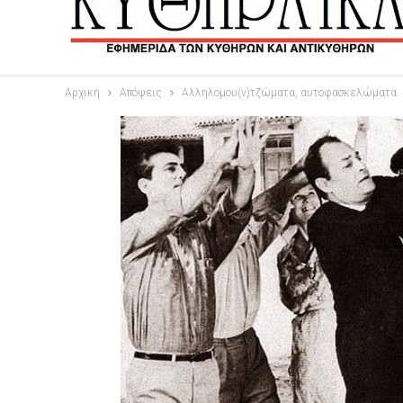
Αρχική
Απόψεις
Αλληλομου(ν)τζώματα, αυτοφασκελώματα