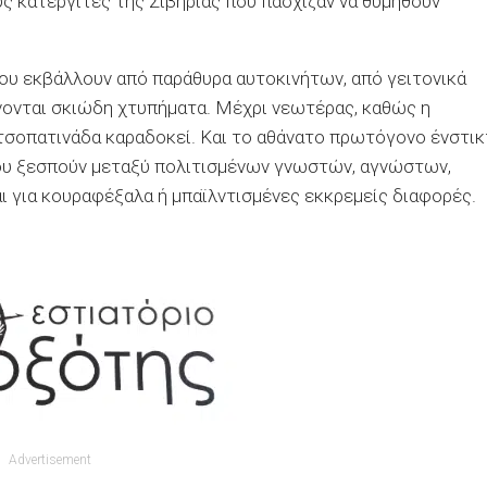
υς κατεργίτες της Σιβηρίας που πάσχιζαν να θυμηθούν
 που εκβάλλουν από παράθυρα αυτοκινήτων, από γειτονικά
νονται σκιώδη χτυπήματα. Μέχρι νεωτέρας, καθώς η
τσοπατινάδα καραδοκεί. Και το αθάνατο πρωτόγονο ένστι
ου ξεσπούν μεταξύ πολιτισμένων γνωστών, αγνώστων,
ι για κουραφέξαλα ή μπαϊλντισμένες εκκρεμείς διαφορές.
Advertisement