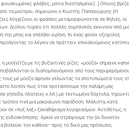
, φουσκωμένες φλέβες, μάτια διεσταλμένα […] Οποιος βρίζε
ον από τα μούτρα», σημειώνει ο Κωστής Παπαγιώργης (Η
ξεις λογχίζουν, οι φράσεις μεταμορφώνονται σε θηλιές, οι
ίων. Διόλου τυχαίο ότι πολλές συμπλοκές εκκινούν από μι
 της μπας και επέλθει ειρήνη. Κι ένας φύσει οξύχολος
 προάγοντας το λέγειν σε πράττειν, επικαλούμενος κατόπι
η μού(ν)τζα με τις βυζαντινές ρίζες· «μούζα» σήμαινε καπν
 υποβάλλονταν οι διαπομπευόμενοι από τους περιφερόμενο
ες τους με μούζα άφηναν γελώντας τα αποτυπώματά τους σ
αστε λοιπόν πως όταν προτάσσουμε την παλάμη μας
σε γήπεδα, πλατείες κ.λπ.) με τεντωμένα δάχτυλα, τηρώντ
 τρόπον τινά μια μακραίωνη παράδοση. Μάλιστα, κατά
ούν σε «πυξ λαξ» ξεκαθάρισμα λογαριασμών. Αντιθέτως, η
της ενδοσκόπησης. Αρκεί να στρέψουμε την (ει δυνατόν
ια βολεύει τον καθένα– προς το δικό μας πρόσωπο,