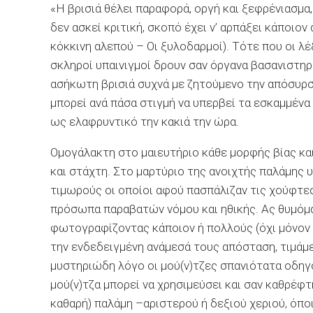
«Η βρισιά θέλει παραφορά, οργή και ξεφρένιασμα
δεν ασκεί κριτική, σκοπό έχει ν’ αρπάξει κάποι
κόκκινη αλεπού – Οι ξυλοδαρμοί). Τότε που οι λέ
σκληροί υπαινιγμοί δρουν σαν όργανα βασανιστηρ
ασήκωτη βρισιά συχνά με ζητούμενο την απόσυρσή
μπορεί ανά πάσα στιγμή να υπερβεί τα εσκαμμένα
ως ελαφρυντικό την κακιά την ώρα.
Ομογάλακτη στο μαιευτήριο κάθε μορφής βίας και 
και στάχτη. Στο μαρτύριο της ανοιχτής παλάμης
τιμωρούς οι οποίοι αφού πασπάλιζαν τις χούφτ
πρόσωπα παραβατών νόμου και ηθικής. Ας θυμόμ
φωτογραφίζοντας κάποιον ή πολλούς (όχι μόνον 
την ενδεδειγμένη ανάμεσά τους απόσταση, τιμάμε
μυστηριώδη λόγο οι μού(ν)τζες σπανιότατα οδηγ
μού(ν)τζα μπορεί να χρησιμεύσει και σαν καθρέφ
καθαρή) παλάμη –αριστερού ή δεξιού χεριού, όπο