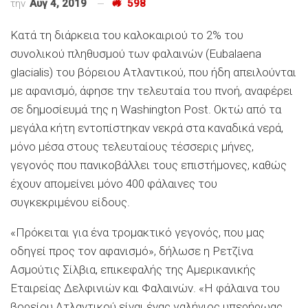
την
Αυγ 4, 2019
598
Κατά τη διάρκεια του καλοκαιριού το 2% του
συνολικού πληθυσμού των φαλαινών (Eubalaena
glacialis) του βόρειου Ατλαντικού, που ήδη απειλούνται
με αφανισμό, άφησε την τελευταία του πνοή, αναφέρει
σε δημοσίευμά της η Washington Post. Οκτώ από τα
μεγάλα κήτη εντοπίστηκαν νεκρά στα καναδικά νερά,
μόνο μέσα στους τελευταίους τέσσερις μήνες,
γεγονός που πανικοβάλλει τους επιστήμονες, καθώς
έχουν απομείνει μόνο 400 φάλαινες του
συγκεκριμένου είδους.
«Πρόκειται για ένα τρομακτικό γεγονός, που μας
οδηγεί προς τον αφανισμό», δήλωσε η Ρετζίνα
Ασμούτις Σίλβια, επικεφαλής της Αμερικανικής
Εταιρείας Δελφινιών και Φαλαινών. «Η φάλαινα του
βορείου Ατλαντικού είναι ένας γαλήνιος υπερήρωας,