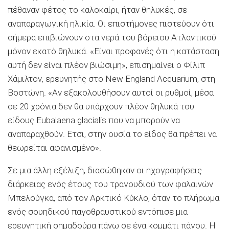
πέθαναν φέτος το καλοκαίρι, ήταν θηλυκές, σε
αναπαραγωγική ηλικία. Οι επιστήμονες πιστεύουν ότι
σήμερα επιβιώνουν στα νερά του βόρειου Ατλαντικού
μόνον εκατό θηλυκά. «Είναι προφανές ότι η κατάσταση
αυτή δεν είναι πλέον βιώσιμη», επισημαίνει ο Φίλιπ
Χάμιλτον, ερευνητής στο New England Acquarium, στη
Βοστώνη. «Αν εξακολουθήσουν αυτοί οι ρυθμοί, μέσα
σε 20 χρόνια δεν θα υπάρχουν πλέον θηλυκά του
είδους Eubalaena glacialis που να μπορούν να
αναπαραχθούν. Ετσι, στην ουσία το είδος θα πρέπει να
θεωρείται αφανισμένο».
Σε μια άλλη εξέλιξη, διασώθηκαν οι ηχογραφήσεις
διάρκειας ενός έτους του τραγουδιού των φαλαινών
Μπελούγκα, από τον Αρκτικό Κύκλο, όταν το πλήρωμα
ενός σουηδικού παγοθραυστικού εντόπισε μια
ερευνητική σημαδούρα πάνω σε ένα κομμάτι πάγου. Η