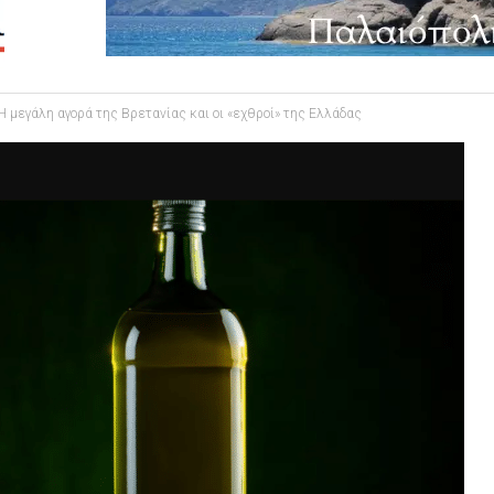
-Η μεγάλη αγορά της Βρετανίας και οι «εχθροί» της Ελλάδας