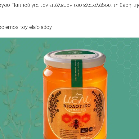
γου Παππού για τον «πόλεμο» του ελαιολάδου, τη θέση τη
olemos-toy-elaioladoy