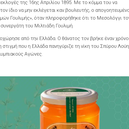
 εκλογές της 16ης Απριλίου 1895. Με το κόμμα του να
 τον ίδιο να μην εκλέγεται καν βουλευτής, ο απογοητευμέν
 ημών Γουλιμής», όταν πληροφορήθηκε ότι το Μεσολόγγι το
 συνεργάτη του Μιλτιάδη Γουλιμή.
ποχώρησε από την Ελλάδα. Ο θάνατος τον βρήκε έναν χρόνο
τη στιγμή που η Ελλάδα πανηγύριζε τη νίκη του Σπύρου Λούη
λυμπιακούς Αγώνες.