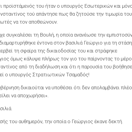
τι προϊστάμενός του ήταν ο υπουργός Εσωτερικών και μόν
ωνσταντίνος τού απάντησε πως θα ζητούσε την τιμωρία του
λωτές να τον αποθεώνουν.
χε συγκαλέσει τη Βουλή, η οποία ανανέωσε την εμπιστοσύ
διαμαρτυρήθηκε έντονα στον βασιλιά Γεώργιο για τη στάση
περβεί τη σφαίρα της δικαιοδοσίας του και στράφηκε
γιος όμως κάλυψε πλήρως τον γιο του παίρνοντας το μέρο
αντίνος από τη διαδήλωση και ότι η παρουσία του βοήθησε
ηθεί ο υπουργός Στρατιωτικών Τσαμαδός!
υβέρνηση δικαιούται να υποθέσει ότι δεν απολαμβάνει πλέο
είλει να αποχωρήσει».
σιλιά.
σής του αυθημερόν, την οποία ο Γεώργιος έκανε δεκτή.