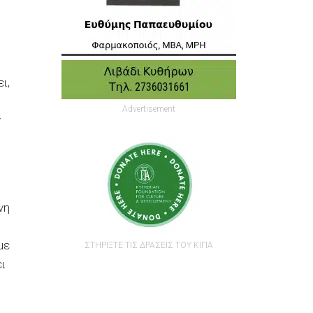
ι,
Advertisement
ν
νη
με
ΣΤΗΡΙΞΤΕ ΤΙΣ ΔΡΑΣΕΙΣ ΤΟΥ ΚΙΠΑ
ι