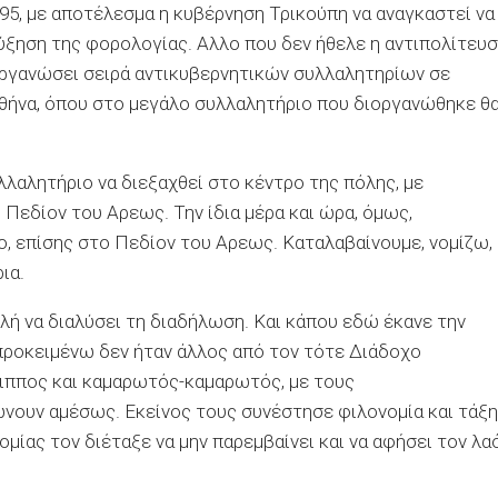
895, με αποτέλεσμα η κυβέρνηση Τρικούπη να αναγκαστεί να
ξηση της φορολογίας. Αλλο που δεν ήθελε η αντιπολίτευ
οργανώσει σειρά αντικυβερνητικών συλλαλητηρίων σε
 Αθήνα, όπου στο μεγάλο συλλαλητήριο που διοργανώθηκε θ
λαλητήριο να διεξαχθεί στο κέντρο της πόλης, με
Πεδίον του Αρεως. Την ίδια μέρα και ώρα, όμως,
, επίσης στο Πεδίον του Αρεως. Καταλαβαίνουμε, νομίζω,
ια.
ολή να διαλύσει τη διαδήλωση. Και κάπου εδώ έκανε την
προκειμένω δεν ήταν άλλος από τον τότε Διάδοχο
φιππος και καμαρωτός-καμαρωτός, με τους
νουν αμέσως. Εκείνος τους συνέστησε φιλονομία και τάξη
ίας τον διέταξε να μην παρεμβαίνει και να αφήσει τον λα