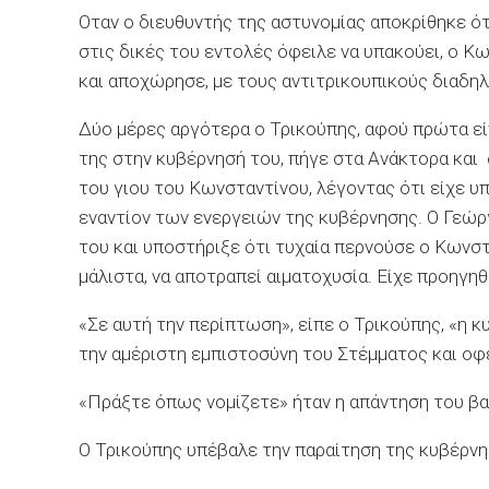
Οταν ο διευθυντής της αστυνομίας αποκρίθηκε ό
στις δικές του εντολές όφειλε να υπακούει, ο Κ
και αποχώρησε, με τους αντιτρικουπικούς διαδη
Δύο μέρες αργότερα ο Τρικούπης, αφού πρώτα εί
της στην κυβέρνησή του, πήγε στα Ανάκτορα και 
του γιου του Κωνσταντίνου, λέγοντας ότι είχε υ
εναντίον των ενεργειών της κυβέρνησης. Ο Γεώρ
του και υποστήριξε ότι τυχαία περνούσε ο Κωνστ
μάλιστα, να αποτραπεί αιματοχυσία. Είχε προηγ
«Σε αυτή την περίπτωση», είπε ο Τρικούπης, «η κ
την αμέριστη εμπιστοσύνη του Στέμματος και οφ
«Πράξτε όπως νομίζετε» ήταν η απάντηση του βα
Ο Τρικούπης υπέβαλε την παραίτηση της κυβέρνη