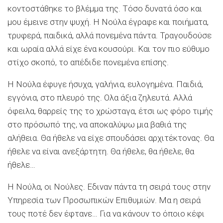
κοντοστάθηκε το βλέμμα της. Τόσο δυνατά όσο και
μου έμεινε στην ψυχή. Η Νούλα έγραφε και ποιήματα,
τρυφερά, παιδικά, αλλά πονεμένα πάντα. Τραγουδούσε
και ωραία αλλά είχε ένα κουσούρι. Και τον πιο εύθυμο
στίχο σκοπό, το απέδιδε πονεμένα επίσης.
Η Νούλα έφυγε ήσυχα, γαλήνια, ευλογημένα. Παιδιά,
εγγόνια, στο πλευρό της. Ολα άξια ζηλευτά. Αλλά
όφειλα, θαρρείς της το χρώσταγα, έτσι ως φόρο τιμής
στο πρόσωπό της, να αποκαλύψω μια βαθιά της
αλήθεια. Θα ήθελε να είχε σπουδάσει αρχιτέκτονας. Θα
ήθελε να είναι ανεξάρτητη. Θα ήθελε, θα ήθελε, θα
ήθελε…
Η Νούλα, οι Νούλες. Εδιναν πάντα τη σειρά τους στην
Υπηρεσία των Προσωπικών Επιθυμιών. Μα η σειρά
τους ποτέ δεν έφτανε… Για να κάνουν το όποιο κέφι