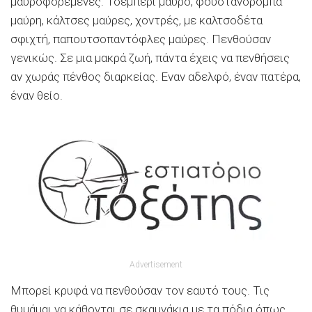
μαυροφορεμένες. Τσεμπέρι μαύρο, φουστανορόμπα
μαύρη, κάλτσες μαύρες, χοντρές, με καλτσοδέτα
σφιχτή, παπουτσοπαντόφλες μαύρες. Πενθούσαν
γενικώς. Σε μια μακρά ζωή, πάντα έχεις να πενθήσεις
αν χωράς πένθος διαρκείας. Εναν αδελφό, έναν πατέρα,
έναν θείο.
Advertisement
Μπορεί κρυφά να πενθούσαν τον εαυτό τους. Τις
θυμάμαι να κάθονται σε σκαμνάκια με τα πόδια όπως