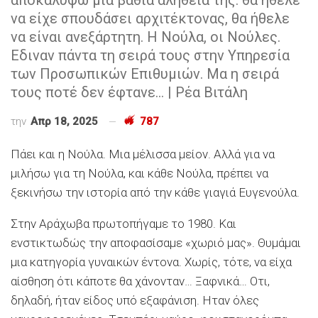
να είχε σπουδάσει αρχιτέκτονας, θα ήθελε
να είναι ανεξάρτητη. Η Νούλα, οι Νούλες.
Εδιναν πάντα τη σειρά τους στην Υπηρεσία
των Προσωπικών Επιθυμιών. Μα η σειρά
τους ποτέ δεν έφτανε… | Ρέα Βιτάλη
την
Απρ 18, 2025
787
Πάει και η Νούλα. Μια μέλισσα μείον. Αλλά για να
μιλήσω για τη Νούλα, και κάθε Νούλα, πρέπει να
ξεκινήσω την ιστορία από την κάθε γιαγιά Ευγενούλα.
Στην Αράχωβα πρωτοπήγαμε το 1980. Και
ενστικτωδώς την αποφασίσαμε «χωριό μας». Θυμάμαι
μια κατηγορία γυναικών έντονα. Χωρίς, τότε, να είχα
αίσθηση ότι κάποτε θα χάνονταν… Ξαφνικά… Οτι,
δηλαδή, ήταν είδος υπό εξαφάνιση. Ηταν όλες