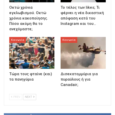
Οκτώ χρόνια
To τέλος των likes; Τι
εγκλωβισμού. Οκτώ
φέρνει η νέα δικαστική
χρόνια κακοποίησης.
απόφαση κατά του
Πόσο ακόμη θα το
Instagram και του…
ανεχόμαστε;
Κοινωνία
Κοινωνία
Τώρα τους φταίνε (και)
Δισεκατομμύρια για
τα πανηγύρια
πυραύλους ή για
Canadair;
PREV
NEXT