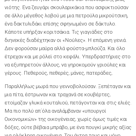
νιότης. Ενα ζευγάρι σκουλαρικάκια που ασφυκτιούσαν
σε άλλο μέγεθος λοβού με μια πετρούλα μικρούτσικη,
ένα δακτυλιδάκι επίσης σφηνωμένο σε δάκτυλο.
Κάποτε υπήρξαν κοριτσάκια. Τις γιαγιάδες στο
διηνεκές διαδέχτηκαν οι «Νούλες». Η επόμενη γενιά.
Δεν φορούσαν μαύρα αλλά φούστα-μπλούζα. Και όλο
έτρεχαν και με ρόλεϊ στο κεφάλι. Υπερδραστήριες στο
να εξυπηρετούν άλλους, να γηροκομούν γριούλες και
γέρους. Πεθερούς, πεθερές, μάνες, πατεράδες,
Παραλλήλως μωρά που γεννοβολούσαν. Ξεπέταγαν και
μια πίτα, έστρωναν και τραχανά σε κουβέρτες,
ετοίμαζαν γλυκά κουταλιού, πετάγονταν και στις ελιές.
Μα πιο πολύ απ΄όλα αναλάμβαναν «υπουργοί
Οικονομικών» της οικογένειας, χωρίς όμως τιμές και
δόξες, ούτε βέβαια μπράβο, με ένα πουγκί μικρής αξίας
για ολόκληρη οικογένεια. Του άντρα τους και μόνο.