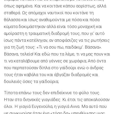
όπως αφημένα. Και να κοιτάνε κάπου αορίστως, αλλά
σταθερά. Ως απόμαχοι ναυτικοί που κοιτάνε τη
θάλασσα και ίσως αναθυμούνται με πόσα και πόσα
κύματα δοκιμάστηκαν αλλά είναι τόσο μοναχική και
αμοίραστη η τραυματική διαδρομή τους, που γι’ αυτό
ίσως πάντα κατέληγαν, αν αποφάσιζες να τις ρωτήσεις
για τη ζωή τους: «Τι να σου πω, παιδάκιμ’. Βάσανα».
Βάσανα, τελεία! Και εδώ που τα λέμε, τι να μας πουν και
τι να καταλάβουμε από γέννες σε χωράφια; Από όντα
που περπατούσαν δίπλα στο γαϊδούρι ενώ ο άνδρας
τους ήταν καβάλα του και έβγαζαν διαδρομές και
δουλειές όσες τα γαϊδούρια;
Τίποτα επάνω τους δεν επιδείκνυε το φύλο τους.
Ηταν στο διηνεκές γιαγιάδες. Κι έτσι τις αποκαλούσαν
όλοι. Η γιαγιά Ευγενούλα, η γιαγιά Αννα. Μα αυτό που
με συγκινούσε ήταν ένα «τόσο δα» υπενθύμισης μιας