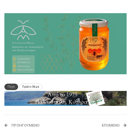
Πηγή
Πρώτο Θέμα
ΠΡΟΗΓΟΎΜΕΝΟ
ΕΠΌΜΕΝΟ