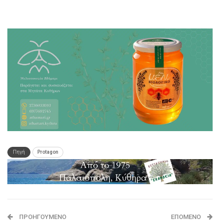
Πηγή
Protagon
ΠΡΟΗΓΟΎΜΕΝΟ
ΕΠΌΜΕΝΟ