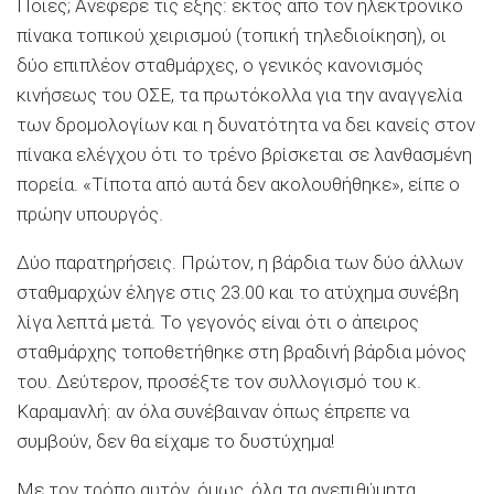
Ποιες; Ανέφερε τις εξής: εκτός από τον ηλεκτρονικό
πίνακα τοπικού χειρισμού (τοπική τηλεδιοίκηση), οι
δύο επιπλέον σταθμάρχες, ο γενικός κανονισμός
κινήσεως του ΟΣΕ, τα πρωτόκολλα για την αναγγελία
των δρομολογίων και η δυνατότητα να δει κανείς στον
πίνακα ελέγχου ότι το τρένο βρίσκεται σε λανθασμένη
πορεία. «Τίποτα από αυτά δεν ακολουθήθηκε», είπε ο
πρώην υπουργός.
Δύο παρατηρήσεις. Πρώτον, η βάρδια των δύο άλλων
σταθμαρχών έληγε στις 23.00 και το ατύχημα συνέβη
λίγα λεπτά μετά. Το γεγονός είναι ότι ο άπειρος
σταθμάρχης τοποθετήθηκε στη βραδινή βάρδια μόνος
του. Δεύτερον, προσέξτε τον συλλογισμό του κ.
Καραμανλή: αν όλα συνέβαιναν όπως έπρεπε να
συμβούν, δεν θα είχαμε το δυστύχημα!
Με τον τρόπο αυτόν, όμως, όλα τα ανεπιθύμητα