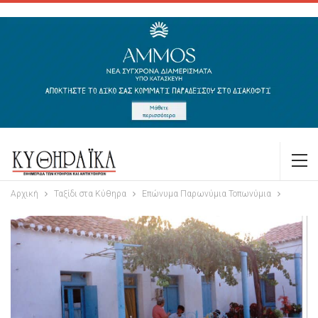
Αρχική
Ταξίδι στα Κύθηρα
Επώνυμα Παρωνύμια Τοπωνύμια