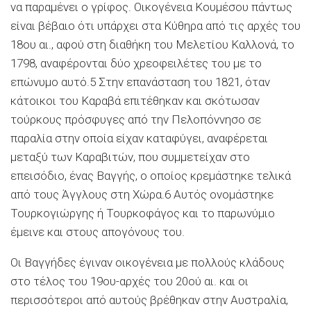
να παραμένει ο γρίφος. Οικογένεια Κουμέσου πάντως
είναι βέβαιο ότι υπάρχει στα Κύθηρα από τις αρχές του
18ου αι., αφού στη διαθήκη του Μελετίου Καλλονά, το
1798, αναφέρονται δύο χρεοφειλέτες του με το
επώνυμο αυτό.5 Στην επανάσταση του 1821, όταν
κάτοικοι του Καραβά επιτέθηκαν και σκότωσαν
τούρκους πρόσφυγες από την Πελοπόννησο σε
παραλία στην οποία είχαν καταφύγει, αναφέρεται
μεταξύ των Καραβιτών, που συμμετείχαν στο
επεισόδιο, ένας Βαγγής, ο οποίος κρεμάστηκε τελικά
από τους Άγγλους στη Χώρα.6 Αυτός ονομάστηκε
Τουρκογιώργης ή Τουρκοφάγος και το παρωνύμιο
έμεινε και στους απογόνους του.
Οι Βαγγήδες έγιναν οικογένεια με πολλούς κλάδους
στο τέλος του 19ου-αρχές του 20ού αι. και οι
περισσότεροι από αυτούς βρέθηκαν στην Αυστραλία,