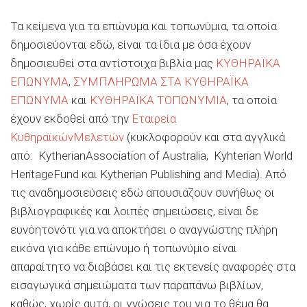
Τα κείμενα για τα επώνυμα και τοπωνύμια, τα οποία
δημοσιεύονται εδώ, είναι τα ίδια με όσα έχουν
δημοσιευθεί στα αντίστοιχα βιβλία μας
ΚΥΘΗΡΑΪΚΑ
ΕΠΩΝΥΜΑ
,
ΣΥΜΠΛΗΡΩΜΑ ΣΤΑ ΚΥΘΗΡΑΪΚΑ
ΕΠΩΝΥΜΑ
και
ΚΥΘΗΡΑΪΚΑ ΤΟΠΩΝΥΜΙΑ
, τα οποία
έχουν εκδοθεί από την
Εταιρεία
ΚυθηραϊκώνΜελετών
(κυκλοφορούν και στα αγγλικά
από: KytherianAssociation of Australia, Kyhterian World
HeritageFund και Kytherian Publishing and Media). Από
τις αναδημοσιεύσεις εδώ απουσιάζουν συνήθως οι
βιβλιογραφικές και λοιπές σημειώσεις, είναι δε
ευνόητονότι για να αποκτήσει ο αναγνώστης πλήρη
εικόνα για κάθε επώνυμο ή τοπωνύμιο είναι
απαραίτητο να διαβάσει και τις εκτενείς αναφορές στα
εισαγωγικά σημειώματα των παραπάνω βιβλίων,
καθώς, χωρίς αυτά, οι γνώσεις του για το θέμα θα