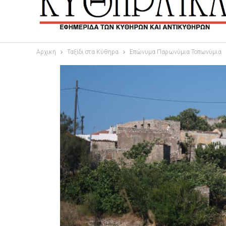
Αρχική
Ταξίδι στα Κύθηρα
Επώνυμα Παρωνύμια Τοπωνύμια