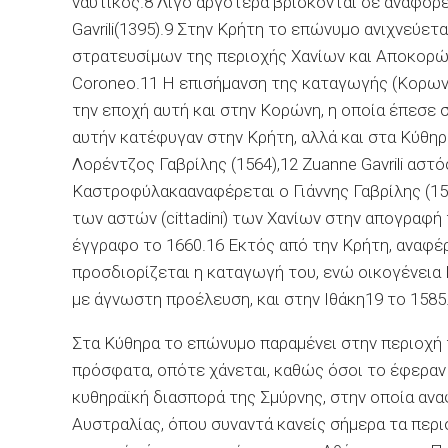
ναυτικός.8 Λίγο αργότερα βρίσκονται σε αναφορ
Gavrili
(1395).9 Στην Κρήτη το επώνυμο ανιχνεύεται
στρατευσίμων της περιοχής Χανίων και Αποκορών
Coroneo.11 Η επισήμανση της καταγωγής (Κορωναί
την εποχή αυτή και στην Κορώνη, η οποία έπεσε
αυτήν κατέφυγαν στην Κρήτη, αλλά και στα Κύθη
Λορέντζος
Γαβρίλης (1564),12
Zuanne
Gavrili
αστός
Καστροφύλακα
αναφέρεται ο Γιάννης Γαβρίλης (15
των αστών (
cittadini
) των Χανίων στην απογραφή τ
έγγραφο το 1660.16 Εκτός από την Κρήτη, αναφέ
προσδιορίζεται η καταγωγή του, ενώ οικογένεια 
με άγνωστη προέλευση, και στην Ιθάκη19 το 1585
Στα Κύθηρα το επώνυμο παραμένει στην περιοχή
πρόσφατα, οπότε χάνεται, καθώς όσοι το έφεραν 
κυθηραϊκή
διασπορά της Σμύρνης, στην οποία αναφ
Αυστραλίας, όπου συναντά κανείς σήμερα τα περ