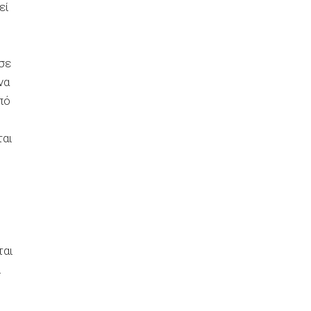
εί
ωσε
να
πό
ται
ς
ται
ι