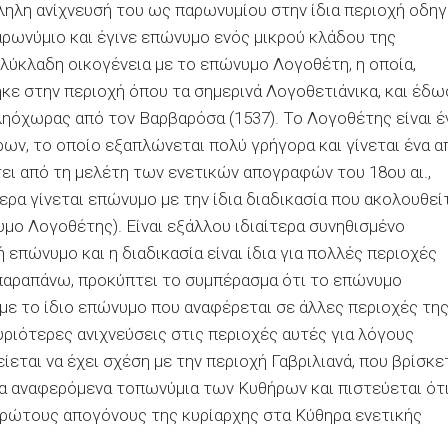
ληλη ανίχνευσή του ως
παρωνυμίου
στην ίδια περιοχή οδηγ
ρωνύμιο και έγινε επώνυμο ενός μικρού κλάδου της
ολύκλαδη οικογένεια με το επώνυμο Λογοθέτη, η οποία,
κε στην περιοχή όπου τα σημερινά
Λογοθετιάνικα
, και έδ
ληόχωρας
από τον Βαρβαρόσα (1537). Το Λογοθέτης είναι έ
ων, το οποίο εξαπλώνεται πολύ γρήγορα και γίνεται ένα α
ει από τη μελέτη των ενετικών απογραφών του 18ου αι.,
ερα γίνεται επώνυμο με την ίδια διαδικασία που ακολουθεί
μο Λογοθέτης). Είναι εξάλλου ιδιαίτερα συνηθισμένο
 επώνυμο και η διαδικασία είναι ίδια για πολλές περιοχές
 παραπάνω, προκύπτει το συμπέρασμα ότι το επώνυμο
με το ίδιο επώνυμο που αναφέρεται σε άλλες περιοχές τη
υριότερες ανιχνεύσεις στις περιοχές αυτές για λόγους
ίεται να έχει σχέση με την περιοχή
Γαβριλιανά
, που βρίσκε
ερα αναφερόμενα τοπωνύμια των Κυθήρων και πιστεύεται ότ
 πρώτους απογόνους της κυρίαρχης στα Κύθηρα ενετικής