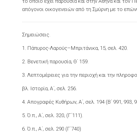
το οποίο έχει παρουσία και στην Αθήνα και τον Πε
απόγονοι οικογενειών από τη Σμύρνη με το επών
Σημειώσεις.
1. Πάπυρος-
Λαρούς
–
Μπριτάνικα
, 15, σελ. 420.
2. Βενετική παρουσία, Θ΄ 159.
3. Λεπτομέρειες για την περιοχή και την πληροφ
βλ. Ιστορία, Α΄, σελ. 256.
4. Απογραφές
Kυθήρων
, Α΄, σελ. 194 (Β΄ 991, 993, 9
5.
Ό.π
., Α΄, σελ. 320, (Γ΄111).
6.
Ό.π
., Α΄, σελ. 290 (Γ΄740)