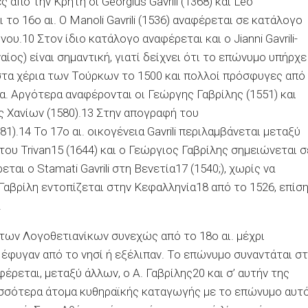
ές από την Κρήτη οι
Georgius
Gavrili
(1368) και
Leo
 το 16ο αι. Ο
Manoli
Gavrili
(1536) αναφέρεται σε κατάλογο
ου.10 Στον ίδιο κατάλογο αναφέρεται και ο
Jianni
Gavrili-
ος) είναι σημαντική, γιατί δείχνει ότι το επώνυμο υπήρχε
 στα χέρια των Τούρκων το 1500 και πολλοί πρόσφυγες από
ρα. Αργότερα αναφέρονται οι
Γεώργης
Γαβρίλης (1551) και
 Χανίων (1580).13 Στην απογραφή του
81).14 Το 17ο αι. οικογένεια
Gavrili
περιλαμβάνεται μεταξύ
ου Trivan15 (1644) και ο Γεώργιος Γαβρίλης σημειώνεται σ
ρεται ο
Stamati
Gavrili
στη Βενετία17 (1540;), χωρίς να
Γαβρίλη εντοπίζεται στην Κεφαλληνία18 από το 1526, επίσ
.
 των
Λογοθετιανίκων
συνεχώς από το 18ο αι. μέχρι
έφυγαν από το νησί ή εξέλιπαν. Το επώνυμο συναντάται σ
έρεται, μεταξύ άλλων, ο Α. Γαβρίλης20 και σ’ αυτήν της
ισσότερα άτομα
κυθηραϊκής
καταγωγής με το επώνυμο αυτό