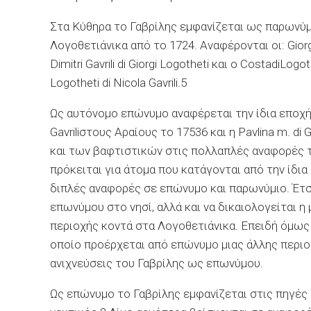
Στα Κύθηρα το Γαβρίλης εμφανίζεται ως παρωνύμι
Λογοθετιάνικα
από το 1724. Αναφέρονται οι:
Gior
Dimitri
Gavrili
di
Giorgi
Logotheti
και ο
Costadi
Logot
Logotheti
di
Nicola
Gavrili.5
Ως αυτόνομο επώνυμο αναφέρεται την ίδια εποχή
Gavrili
στους
Αραίους
το 17536 και η
Pavlina
m.
di
G
και των βαφτιστικών στις πολλαπλές αναφορές
πρόκειται για άτομα που κατάγονται από την ίδια
διπλές αναφορές σε επώνυμο και παρωνύμιο. Έτσι
επωνύμου στο νησί, αλλά και να δικαιολογείται η
περιοχής κοντά στα
Λογοθετιάνικα
. Επειδή όμως
οποίο προέρχεται από επώνυμο μιας άλλης περιοχ
ανιχνεύσεις του Γαβρίλης ως επωνύμου.
Ως επώνυμο το Γαβρίλης εμφανίζεται στις πηγές 