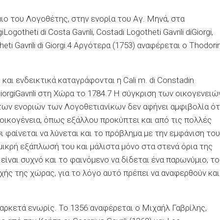
ο του Λογοθέτης, στην ενορία του Αγ. Μηνά, στα
gi
Logotheti
di
Costa
Gavrili
,
Costadi
Logotheti
Gavrili
di
Giorgi
,
heti
Gavrili
di
Giorgi.4 Αργότερα (1753) αναφέρεται ο
Thodori
 και ενδεικτικά καταγράφονται η
Cali
m.
di
Constadin
iorgi
Gavrili
στη Χώρα το 1784.7 Η σύγκριση των οικογενειώ
 των ενοριών των
Λογοθετιανίκων
δεν αφήνει αμφιβολία ότ
 οικογένεια, όπως εξάλλου προκύπτει και από τις πολλές
 φαίνεται να λύνεται και το πρόβλημα με την εμφάνιση του
 μικρή εξάπλωσή του και μάλιστα μόνο στα
στενά όρια της
 είναι συχνό και το φαινόμενο να δίδεται ένα παρωνύμιο, το
ής της χώρας, για το λόγο αυτό πρέπει να αναφερθούν και
αρκετά ενωρίς. Το 1356 αναφέρεται ο Μιχαήλ Γαβρίλης,