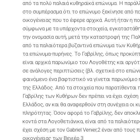
από τα πολύ παλαιά
κυθηραϊκά
επώνυμα. Η παράλ
στο συμπέρασμα ότι το επώνυμο ξεκίνησε από πα
οικογένειας που το έφερε αρχικά. Αυτή ήταν η π
σύμφωνα με τα υπάρχοντα στοιχεία, εγκαταστάθη
την ονομασία αυτή, μετά την
καταστροφή της
Πα
από τα παλαιότερα βυζαντινά επώνυμα των Κυθήρ
τα επώνυμα-πυρήνες. Το Γαβρίλης, όπως προκύπτ
είναι αρχικά παρωνύμιο του Λογοθέτης και αργότ
σε ανάλογες περιπτώσεις (βλ. σχετικά στο επώνυ
φαινόμενο ένα βαφτιστικό να γίνεται παρωνύμιο ή
της Ελλάδος. Από τα στοιχεία που παρατίθενται
Γαβρίλης των Κυθήρων δεν πρέπει να έχει σχέση 
Ελλάδος, αν και θα αναφερθούν στη συνέχεια οι κ
πληρότητας. Όσον αφορά το Γαβρίλης, δεν αποκλε
κοντά στα
Λογοθετιάνικα
, είναι από τα παλαιότ
έχει σχέση με τον
Gabriel
Venier,2 έναν από τους
οικογένειας των Βενιέρ.3