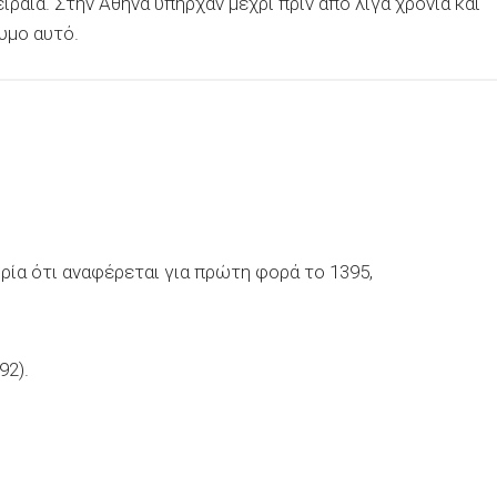
ιραιά. Στην Αθήνα υπήρχαν μέχρι πριν από λίγα χρόνια και
υμο αυτό.
ορία ότι αναφέρεται για πρώτη φορά το 1395,
92).