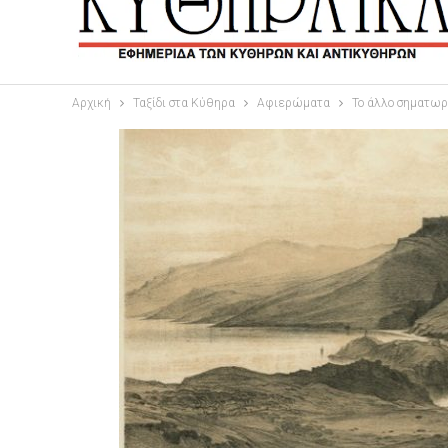
Αρχική
Ταξίδι στα Κύθηρα
Αφιερώματα
Το άλλο σηματω