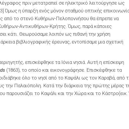
λέγραφος πριν μετατραπεί σε ηλεκτρικό λειτούργησε ως
[3] Όμως η ύπαρξη ενός μόνον σταθμού οπτικής επικοινωνί
ός από το στενό Κυθήρων-Πελοποννήσου θα έπρεπε να
ύ Κυθήρων-Αντικυθήρων-Κρήτης. Όμως, παρά κάποιες
ίσει κάτι. Θεωρούσαμε λοιπόν ως πιθανή την χρήση
άρκεια βιβλιογραφικής έρευνας, εντοπίσαμε μια σχετική
εριηγητής, επισκέφθηκε τα Ιόνια νησιά. Αυτή η επίσκεψη
nds
(1863), το οποίο και εικονογράφησε. Επισκέφθηκε τα
εριδιάβηκε όλο το νησί από το Καψάλι ως τον Καραβά, από 
ς την Παλαιόπολη. Κατά την διάρκεια της πρώτης μέρας τ
 παρουσιάζει το Καψάλι και την Χώρα και το Κάστρο(εικ.1