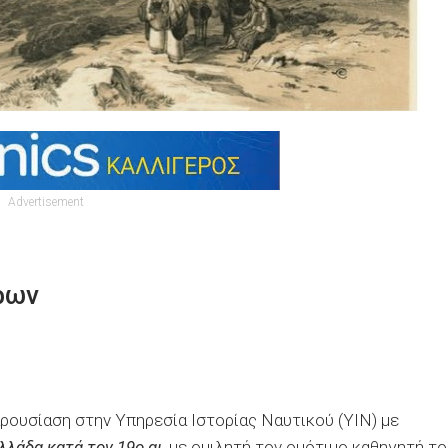
Advertisement
ρων
αρουσίαση στην Υπηρεσία Ιστορίας Ναυτικού (ΥΙΝ) με
λάδα κατά τον 19ο αι.
,με ομιλητή τον ομότιμο καθηγητή το