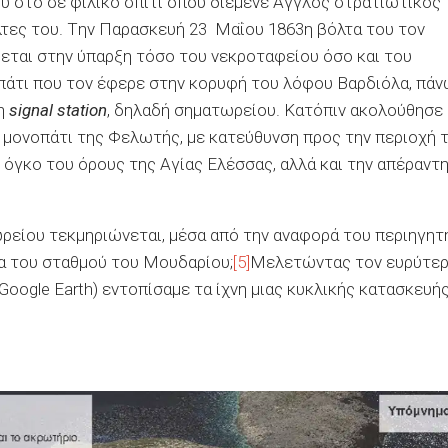
υ στο σε φιλικό σπίτι όπου διέμενε Άγγλος στρατιωτικός
λτες του. Tην Παρασκευή 23 Μαΐου 1863η βόλτα του τον
εται στην ύπαρξη τόσο του νεκροταφείου όσο και του
πάτι που τον έφερε στην κορυφή του λόφου Βαρδιόλα, πά
ξη
signal station
, δηλαδή σηματωρείου. Κατόπιν ακολούθησε
ο μονοπάτι της Φελωτής, με κατεύθυνση προς την περιοχή 
όγκο του όρους της Αγίας Ελέσσας, αλλά και την απέραντ
είου τεκμηριώνεται, μέσα από την αναφορά του περιηγητ
χα του σταθμού του Μουδαρίου;
[5]
Μελετώντας τον ευρύτε
ogle Earth) εντοπίσαμε τα ίχνη μιας κυκλικής κατασκευής