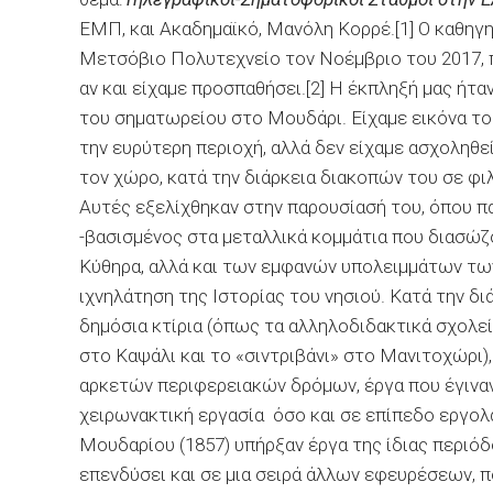
ΕΜΠ, και Ακαδημαϊκό, Μανόλη Κορρέ.[1] Ο καθηγη
Μετσόβιο Πολυτεχνείο τον Νοέμβριο του 2017, 
αν και είχαμε προσπαθήσει.[2] Η έκπληξή μας ήτα
του σηματωρείου στο Μουδάρι. Είχαμε εικόνα το
την ευρύτερη περιοχή, αλλά δεν είχαμε ασχοληθεί
τον χώρο, κατά την διάρκεια διακοπών του σε φι
Αυτές εξελίχθηκαν στην παρουσίασή του, όπου π
-βασισμένος στα μεταλλικά κομμάτια που διασώζ
Κύθηρα, αλλά και των εμφανών υπολειμμάτων των
ιχνηλάτηση της Ιστορίας του νησιού. Κατά την δ
δημόσια κτίρια (όπως τα αλληλοδιδακτικά σχολεί
στο Καψάλι και το «σιντριβάνι» στο Μανιτοχώρι)
αρκετών περιφερειακών δρόμων, έργα που έγινα
χειρωνακτική εργασία όσο και σε επίπεδο εργολα
Μουδαρίου (1857) υπήρξαν έργα της ίδιας περιόδ
επενδύσει και σε μια σειρά άλλων εφευρέσεων, π