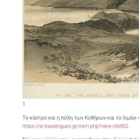
1
Το κάστρο και η πόλη των Κυθήρων και το λιμάνι 
https://el.travelogues.gr/item.php?view=36952
.