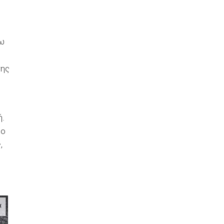
νω
της
η
ή.
ρο
,