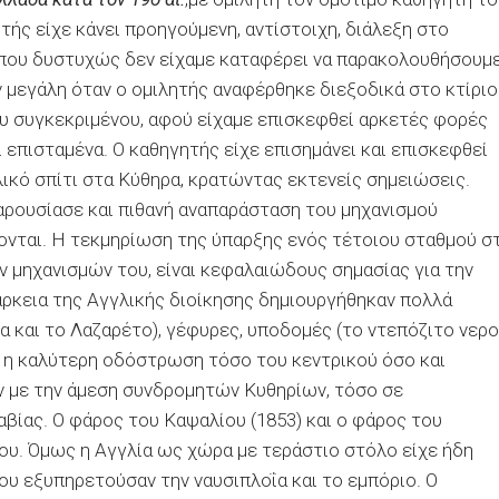
τής είχε κάνει προηγούμενη, αντίστοιχη, διάλεξη στο
που δυστυχώς δεν είχαμε καταφέρει να παρακολουθήσουμε
ν μεγάλη όταν ο ομιλητής αναφέρθηκε διεξοδικά στο κτίριο
υ συγκεκριμένου, αφού είχαμε επισκεφθεί αρκετές φορές
 επισταμένα. Ο καθηγητής είχε επισημάνει και επισκεφθεί
λικό σπίτι στα Κύθηρα, κρατώντας εκτενείς σημειώσεις.
αρουσίασε και πιθανή αναπαράσταση του μηχανισμού
ονται. Η τεκμηρίωση της ύπαρξης ενός τέτοιου σταθμού σ
 μηχανισμών του, είναι κεφαλαιώδους σημασίας για την
ιάρκεια της Αγγλικής διοίκησης δημιουργήθηκαν πολλά
α και το Λαζαρέτο), γέφυρες, υποδομές (το ντεπόζιτο νερ
, η καλύτερη οδόστρωση τόσο του κεντρικού όσο και
ν με την άμεση συνδρομητών Κυθηρίων, τόσο σε
βίας. Ο φάρος του Καψαλίου (1853) και ο φάρος του
ου. Όμως η Αγγλία ως χώρα με τεράστιο στόλο είχε ήδη
ου εξυπηρετούσαν την ναυσιπλοΐα και το εμπόριο. Ο