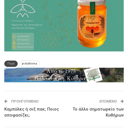
Πηγή
protothema
ΠΡΟΗΓΟΎΜΕΝΟ
ΕΠΌΜΕΝΟ
Καμπύλες ή σιξ πακ; Ποιος
Το άλλο σηματωρείο των
αποφασίζει;
Κυθήρων