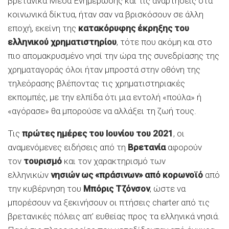
βρετανικά Μέσα Ενημέρωσης και τις αναρτήσεις στα
κοινωνικά δίκτυα, ήταν σαν να βρισκόσουν σε άλλη
εποχή, εκείνη της
κατακόρυφης έκρηξης του
ελληνικού χρηματιστηρίου
, τότε που ακόμη και στο
πιο απομακρυσμένο νησί την ώρα της συνεδρίασης της
χρηματαγοράς όλοι ήταν μπροστά στην οθόνη της
τηλεόρασης βλέποντας τις χρηματιστηριακές
εκπομπές, με την ελπίδα ότι μια εντολή «πούλα» ή
«αγόρασε» θα μπορούσε να αλλάξει τη ζωή τους.
Τις
πρώτες ημέρες του Ιουνίου του 2021
, οι
αναμενόμενες ειδήσεις από τη
Βρετανία
αφορούν
τον
τουρισμό
και τον χαρακτηρισμό των
ελληνικών
νησιών ως «πράσινων» από κορωνοϊό
από
την κυβέρνηση του
Μπόρις Τζόνσον
, ώστε να
μπορέσουν να ξεκινήσουν οι πτήσεις charter από τις
βρετανικές πόλεις απ’ ευθείας προς τα ελληνικά νησιά.