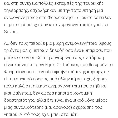
και στη συνέχεια πολλές εκπομπές της τουρκικής
τηλεόρασης, ασχολήθηκαν με την τοποθέτηση μια
ανεμογεννήτριας στο Φαρμακονήσι. «Πρώτα έστειλαν
στρατό, τώρα έχτισαν και ανεμογεννήτρια» έγραφε η
Sözcü.
Αμ δεν τους πείραξε μια μικρή ανεμογεννήτρια, ύψους
τριάντα μόλις μέτρων, δηλαδή όσο ένα κυπαρίσσι, που
μπήκε στο νησί. Ούτε η οργισμένη τους αντίδραση
είναι «πάγια και συνήθης». Οι Τούρκοι, που θεωρούν το
Φαρμακονήσι είτε νησί αμφισβητούμενης κυριαρχίας
είτε τουρκικό έδαφος υπό ελληνική κατοχή, ξέρουν
πολύ καλά ότι η μικρή ανεμογεννήτρια που στήθηκε
(και φαίνεται), δεν αφορά κάποια οικονομική
δραστηριότητα, αλλά ότι είναι ένα μικρό μόνο μέρος
μιας συνολικότερης (και αφανούς) οχύρωσης του
νησιού. Αυτό τους έχει μπει στο μάτι.