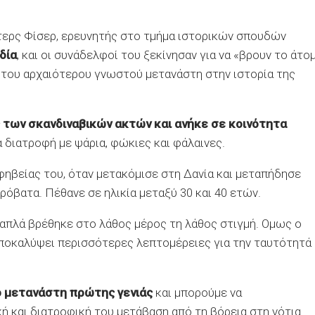
τερς Φίσερ, ερευνητής στο τμήμα ιστορικών σπουδών
δία
, και οι συνάδελφοί του ξεκίνησαν για να «βρουν το άτο
α του αρχαιότερου γνωστού μετανάστη στην ιστορία της
των σκανδιναβικών ακτών και ανήκε σε κοινότητα
α διατροφή με ψάρια, φώκιες και φάλαινες.
φηβείας του, όταν μετακόμισε στη Δανία και μεταπήδησε
ρόβατα. Πέθανε σε ηλικία μεταξύ 30 και 40 ετών.
απλά βρέθηκε στο λάθος μέρος τη λάθος στιγμή. Ομως ο
αποκαλύψει περισσότερες λεπτομέρειες για την ταυτότητά
ο μετανάστη πρώτης γενιάς
και μπορούμε να
 και διατροφική του μετάβαση από τη βόρεια στη νότια