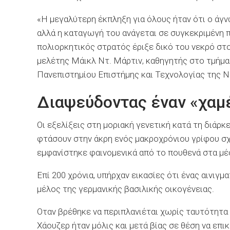
«Η μεγαλύτερη έκπληξη για όλους ήταν ότι ο άγ
αλλά η καταγωγή του ανάγεται σε συγκεκριμένη 
πολιορκητικός στρατός έριξε δικό του νεκρό στ
μελέτης Μάικλ Ντ. Μάρτιν, καθηγητής στο τμήμ
Πανεπιστημίου Επιστήμης και Τεχνολογίας της Ν
Διαψεύδοντας έναν «χαμ
Οι εξελίξεις στη μοριακή γενετική κατά τη διάρ
φτάσουν στην άκρη ενός μακροχρόνιου γρίφου σχ
εμφανίστηκε φαινομενικά από το πουθενά στα μ
Επί 200 χρόνια, υπήρχαν εικασίες ότι ένας αινιγ
μέλος της γερμανικής βασιλικής οικογένειας.
Οταν βρέθηκε να περιπλανιέται χωρίς ταυτότητα
Χάουζερ ήταν μόλις και μετά βίας σε θέση να επι