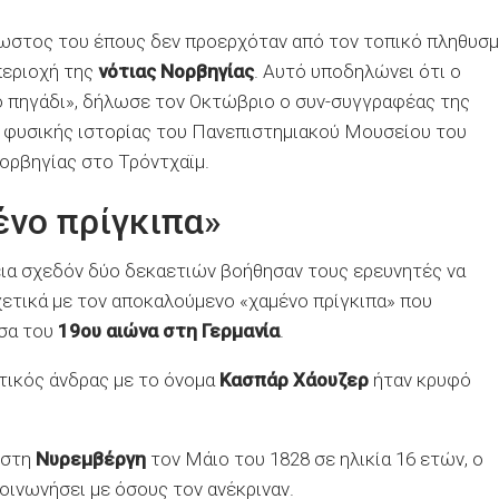
νωστος του έπους δεν προερχόταν από τον τοπικό πληθυσμ
περιοχή της
νότιας Νορβηγίας
. Αυτό υποδηλώνει ότι ο
ο πηγάδι», δήλωσε τον Οκτώβριο ο συν-συγγραφέας της
α φυσικής ιστορίας του Πανεπιστημιακού Μουσείου του
ορβηγίας στο Τρόντχαϊμ.
ένο πρίγκιπα»
κεια σχεδόν δύο δεκαετιών βοήθησαν τους ερευνητές να
ετικά με τον αποκαλούμενο «χαμένο πρίγκιπα» που
έσα του
19ου αιώνα στη Γερμανία
.
ματικός άνδρας με το όνομα
Κασπάρ Χάουζερ
ήταν κρυφό
 στη
Νυρεμβέργη
τον Μάιο του 1828 σε ηλικία 16 ετών, ο
κοινωνήσει με όσους τον ανέκριναν.