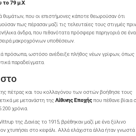
 το 79 μ.Χ
.
τά θυμάτων, που οι επιστήμονες κάποτε θεωρούσαν ότι
τιμούσαν πως πέρασαν μαζί τις τελευταίες τους στιγμές πρι
ενήλικα άνδρα, που πιθανότατα πρόσφερε παρηγοριά σε ένα
 σειρά μακροχρόνιων υποθέσεων.
ρικά πρόσωπα, ωστόσο ανέδειξε πλήθος νέων γρίφων, όπως
τικά παραδείγματα.
ωστο
της πέτρας και του κολλαγόνου των οστών βοήθησε τους
ετικά με μετανάστη της
Λίθινης Εποχής
που πέθανε βίαια 
.200 χρόνια.
ttrup της Δανίας το 1915, βρέθηκαν μαζί με ένα ξύλινο
ον χτυπήσει στο κεφάλι. Αλλά ελάχιστα άλλα ήταν γνωστά 