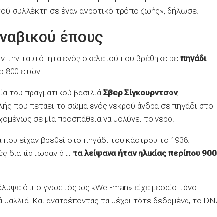
γού-συλλέκτη σε έναν αγροτικό τρόπο ζωής», δήλωσε.
ιναβικού έπους
υν την ταυτότητα ενός σκελετού που βρέθηκε σε
πηγάδι
ο 800 ετών.
ρία του πραγματικού βασιλιά
Σβερ Σίγκουρντσον
,
λής που πετάει το σώμα ενός νεκρού άνδρα σε πηγάδι στο
χομένως σε μία προσπάθεια να μολύνει το νερό.
που είχαν βρεθεί στο πηγάδι του κάστρου το 1938.
ές διαπίστωσαν ότι
τα λείψανα ήταν ηλικίας περίπου 900
λυψε ότι ο γνωστός ως «Well-man» είχε μεσαίο τόνο
ά μαλλιά. Και ανατρέποντας τα μέχρι τότε δεδομένα, το DN