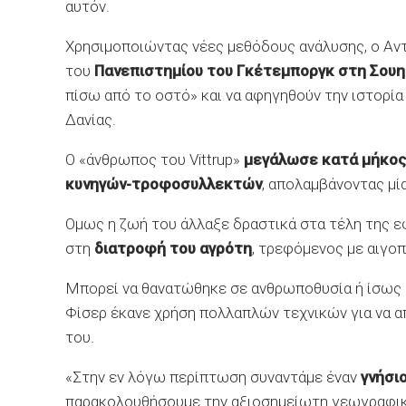
αυτόν.
Χρησιμοποιώντας νέες μεθόδους ανάλυσης, ο Αν
του
Πανεπιστημίου του Γκέτεμποργκ στη Σουη
πίσω από το οστό» και να αφηγηθούν την ιστορί
Δανίας.
Ο «άνθρωπος του Vittrup»
μεγάλωσε κατά μήκος 
κυνηγών-τροφοσυλλεκτών
, απολαμβάνοντας μί
Ομως η ζωή του άλλαξε δραστικά στα τέλη της ε
στη
διατροφή του αγρότη
, τρεφόμενος με αιγοπ
Μπορεί να θανατώθηκε σε ανθρωποθυσία ή ίσως 
Φίσερ έκανε χρήση πολλαπλών τεχνικών για να 
του.
«Στην εν λόγω περίπτωση συναντάμε έναν
γνήσι
παρακολουθήσουμε την αξιοσημείωτη γεωγραφική