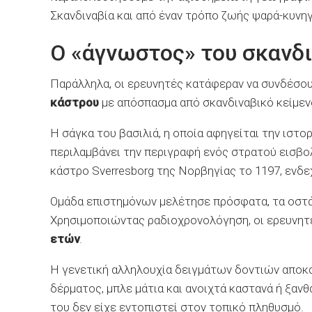
Σκανδιναβία και από έναν τρόπο ζωής ψαρά-κυνη
Ο «άγνωστος» του σκανδ
Παράλληλα, οι ερευνητές κατάφεραν να συνδέσο
κάστρου
με απόσπασμα από σκανδιναβικό κείμεν
Η σάγκα του βασιλιά, η οποία αφηγείται την ιστο
περιλαμβάνει την περιγραφή ενός στρατού εισβο
κάστρο Sverresborg της Νορβηγίας το 1197, ενδε
Ομάδα επιστημόνων μελέτησε πρόσφατα, τα οστά 
Χρησιμοποιώντας ραδιοχρονολόγηση, οι ερευνητ
ετών
.
Η γενετική αλληλουχία δειγμάτων δοντιών αποκά
δέρματος, μπλε μάτια και ανοιχτά καστανά ή ξανθ
του δεν είχε εντοπιστεί στον τοπικό πληθυσμό.