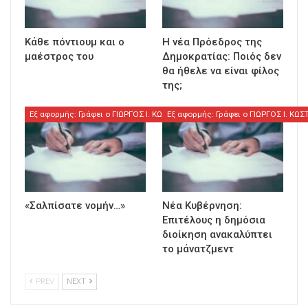
Κάθε πόντιουμ και ο
Η νέα Πρόεδρος της
μαέστρος του
Δημοκρατίας: Ποιός δεν
θα ήθελε να είναι φίλος
της;
Εξ αφορμής: Γράφει ο ΓΙΩΡΓΟΣ Ι. ΚΩΣΤΟΥΛΑΣ
Εξ αφορμής: Γράφει ο ΓΙΩΡΓΟΣ Ι. ΚΩ
«Σαλπίσατε νομήν…»
Νέα Κυβέρνηση:
Επιτέλους η δημόσια
διοίκηση ανακαλύπτει
το μάνατζμεντ
PREV
NEXT