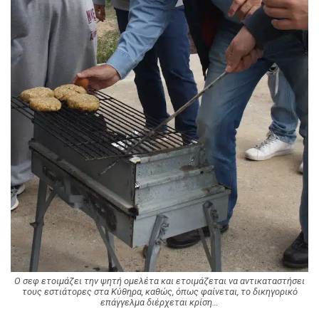
O σεφ ετοιμάζει την ψητή ομελέτα και ετοιμάζεται να αντικαταστήσει
τους εστιάτορες στα Κύθηρα, καθώς, όπως φαίνεται, το δικηγορικό
επάγγελμα διέρχεται κρίση…