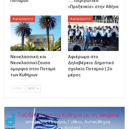
Ποταμού
…..Τσιριγώτικο
«Προξενείο» στην Αθήνα
Αφιερώματα
Αφιερώματα
Nεοκλασσική και
Αφιέρωμα στο
Νεοκλασσικίζουσα
Δηλαβέρειο Δημοτικό
ομορφιά στον Ποταμό
σχολείο Ποταμού | 2ο
των Κυθήρων
μέρος
PREV
NEXT