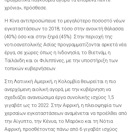
χρόνια», πρόσθεσε.
Η Κίνα αντιπροσώπευε το μεγαλύτερο ποσοστό νέων
εγκαταστάσεων το 2018, τόσο στην ανοικτή θάλασσα
(40%) όσο και στην ξηρά (45%). Στην περιοχή της
νοτιοανατολικής Ασίας προγραμματίζονται αρκετά νέα
έργα, σε χώρες όπως η Ινδονησία, το Βιετνάμ, η
Ταϊλάνδη και οι Φιλιππίνες, με την υποστήριξη των
τοπικών κυβερνήσεων.
Στη Λατινική Αμερική, η Κολομβία θεωρείται η πιο
ανερχόμενη αιολική αγορά, με την κυβέρνηση να
σχεδιάζει ανανεώσιμα έργα συνολικής ισχύος 1,5
γιγαβάτ ως το 2022. Στην Αφρική, η πλειοψηφία των
χερσαίων εγκαταστάσεων αναμένεται να προέλθει από
την Αίγυπτο, την Κένυα, το Μαρόκο και τη Νότια
Αφρική, προσθέτοντας πάνω από 6 γιγαβάτ ισχύος