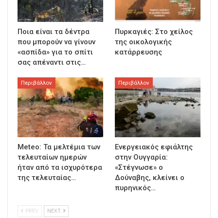
Ποια είναι τα δέντρα
Πυρκαγιές: Στο χείλος
που μπορούν να γίνουν
της οικολογικής
«ασπίδα» για το σπίτι
κατάρρευσης
σας απέναντι στις…
Περιβάλλον
Περιβάλλον
Meteo: Τα μελτέμια των
Ενεργειακός εφιάλτης
τελευταίων ημερών
στην Ουγγαρία:
ήταν από τα ισχυρότερα
«Στέγνωσε» ο
της τελευταίας…
Δούναβης, κλείνει ο
πυρηνικός…
PREV
NEXT