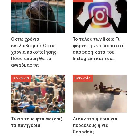
Οκτώ χρόνια
To τέλος των likes; Τι
εγκλωβισμού. Οκτώ
φέρνει η νέα δικαστική
χρόνια κακοποίησης.
απόφαση κατά του
Πόσο ακόμη θα το
Instagram και του…
ανεχόμαστε;
Κοινωνία
Κοινωνία
Τώρα τους φταίνε (και)
Δισεκατομμύρια για
τα πανηγύρια
πυραύλους ή για
Canadair;