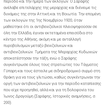
περίοδο και την ημέρα των εκλογών. Ο Σαράφης
ανέλαβε επιτελάρχης της μεραρχίας και διένειμε τις
δυνάμεις της στην Αττική και τη Βοιωτία. Την επομένη
των εκλογών της 1ης Νοεμβρίου 1920, όταν
μαθεύτηκε ότι οι αντιβενιζελικοί πλειοψηφούσαν σε
όλη την Ελλάδα, έγιναν εκτεταμένα επεισόδια στο
κέντρο της Αθήνας, ακόμη και με ανταλλαγή
πυροβολισμών μεταξύ βενιζελικών και
αντιβενιζελικών. Τμήματα της Μεραρχίας Κυδωνιών
αποκατέστησαν την τάξη, ενώ ο Σαράφης
συγκέντρωσε όλους τους στρατιώτες του Τάγματος
Γύπαρη και τους έστειλε με σιδηροδρομικό συρμό στη
Θράκη για να τους γλιτώσει, καθώς συγκέντρωναν την
οργή των αντιβενιζελικών για την περίοδο καταπίεσης
που είχε προηγηθεί, αλλά και για τη δολοφονία του
Ίωνος ∆ραγούμη (Σαράφης, Ιστορικές αναμνήσεις, σ.
200).