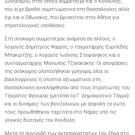
Συνδέσμου, στην οποία συμμετείχε και ο Κονδύλης,
που είχε βρεθεί συμπτωματικά στη Θεσσαλονίκη, αλλά
όχι και ο Οθωναίος, που βρισκόταν στην Αθήνα για
στρατολογικές υποθέσεις.
Στη σύσκεψη συμμετείχαν, ανάμεσα σε άλλους, ο
λοχαγός ∆ημήτριος Ψαρρός, ο ταγματάρχης Ευριπίδης
Μπακιρτζής, ο λοχαγός Ιωάννης Στεφανάκος και ο
συνταγματάρχης Μανώλης Τζανακάκης. Οι αποφάσεις
της σύσκεψης υλοποιήθηκαν γρήγορα, όλοι οι
βασιλόφρονες ή ύποπτοι αξιωματικοί στη
Θεσσαλονίκη συνελήφθησαν από τους στρατιώτες του
Τάγματος Φρουράς (μετέπειτα Γ΄ ∆ημοκρατικό Τάγμα)
και οι δυνάμεις των βενιζελικών, με ασφαλή τα νώτα
τους, προωθήθηκαν ταχύτατα στο Νάρες υπό τις
γενικές διαταγές του Κονδύλη.
Μετά τη συντριβή των αντεπαναστατών του Ζήρα στο