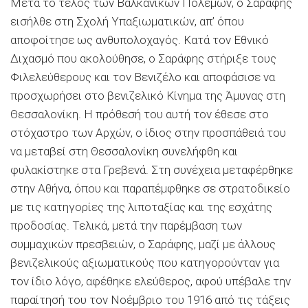
Μετά το τέλος των Βαλκανικών Πολέμων, ο Σαράφης
εισήλθε στη Σχολή Υπαξιωματικών, απ’ όπου
αποφοίτησε ως ανθυπολοχαγός. Κατά τον Εθνικό
∆ιχασμό που ακολούθησε, ο Σαράφης στήριξε τους
Φιλελεύθερους και τον Βενιζέλο και αποφάσισε να
προσχωρήσει στο βενιζελικό Κίνημα της Άμυνας στη
Θεσσαλονίκη. Η πρόθεσή του αυτή τον έθεσε στο
στόχαστρο των Αρχών, ο ίδιος στην προσπάθειά του
να μεταβεί στη Θεσσαλονίκη συνελήφθη και
φυλακίστηκε στα Γρεβενά. Στη συνέχεια μεταφέρθηκε
στην Αθήνα, όπου και παραπέμφθηκε σε στρατοδικείο
με τις κατηγορίες της λιποταξίας και της εσχάτης
προδοσίας. Τελικά, μετά την παρέμβαση των
συμμαχικών πρεσβειών, ο Σαράφης, μαζί με άλλους
βενιζελικούς αξιωματικούς που κατηγορούνταν για
τον ίδιο λόγο, αφέθηκε ελεύθερος, αφού υπέβαλε την
παραίτησή του τον Νοέμβριο του 1916 από τις τάξεις