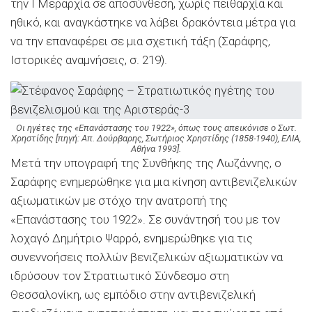
την Ι Μεραρχία σε αποσύνθεση, χωρίς πειθαρχία και
ηθικό, και αναγκάστηκε να λάβει δρακόντεια μέτρα για
να την επαναφέρει σε μια σχετική τάξη (Σαράφης,
Ιστορικές αναμνήσεις, σ. 219).
Οι ηγέτες της «Επανάστασης του 1922», όπως τους απεικόνισε ο Σωτ.
Χρηστίδης [πηγή: Απ. Δούρβαρης, Σωτήριος Χρηστίδης (1858-1940), ΕΛΙΑ,
Αθήνα 1993].
Μετά την υπογραφή της Συνθήκης της Λωζάννης, ο
Σαράφης ενημερώθηκε για μια κίνηση αντιβενιζελικών
αξιωματικών με στόχο την ανατροπή της
«Επανάστασης του 1922». Σε συνάντησή του με τον
λοχαγό ∆ημήτριο Ψαρρό, ενημερώθηκε για τις
συνεννοήσεις πολλών βενιζελικών αξιωματικών να
ιδρύσουν τον Στρατιωτικό Σύνδεσμο στη
Θεσσαλονίκη, ως εμπόδιο στην αντιβενιζελική