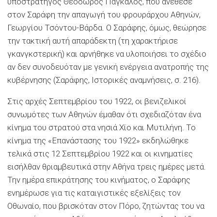
υποστράτηγος Θεόδωρος Πάγκαλος, που ανέθεσε
στον Σαράφη την απαγωγή του φρουράρχου Αθηνών,
Γεωργίου Τσόντου-Βάρδα. Ο Σαράφης, όμως, θεώρησε
την τακτική αυτή απαράδεκτη (τη χαρακτήρισε
γκανγκστερική) και αρνήθηκε να υλοποιήσει το σχέδιο
αν δεν συνοδευόταν με γενική ενέργεια ανατροπής της
κυβέρνησης (Σαράφης, Ιστορικές αναμνήσεις, σ. 216).
Στις αρχές Σεπτεμβρίου του 1922, οι βενιζελικοί
συνωμότες των Αθηνών έμαθαν ότι σχεδιαζόταν ένα
κίνημα του στρατού στα νησιά Χίο και Μυτιλήνη. Το
κίνημα της «Επανάστασης του 1922» εκδηλώθηκε
τελικά στις 12 Σεπτεμβρίου 1922 και οι κινηματίες
εισήλθαν θριαμβευτικά στην Αθήνα τρεις ημέρες μετά.
Την ημέρα επικράτησης του κινήματος, ο Σαράφης
ενημέρωσε για τις καταιγιστικές εξελίξεις τον
Οθωναίο, που βρισκόταν στον Πόρο, ζητώντας του να