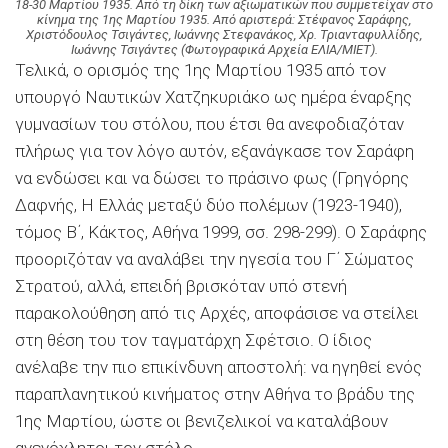
18-30 Μαρτίου 1935. Από τη δίκη των αξιωματικών που συμμετείχαν στο
κίνημα της 1ης Μαρτίου 1935. Από αριστερά: Στέφανος Σαράφης,
Χριστόδουλος Τσιγάντες, Ιωάννης Στεφανάκος, Χρ. Τριανταφυλλίδης,
Ιωάννης Τσιγάντες (Φωτογραφικά Αρχεία ΕΛΙΑ/ΜΙΕΤ).
Τελικά, ο ορισμός της 1ης Μαρτίου 1935 από τον
υπουργό Ναυτικών Χατζηκυριάκο ως ημέρα έναρξης
γυμνασίων του στόλου, που έτσι θα ανεφοδιαζόταν
πλήρως για τον λόγο αυτόν, εξανάγκασε τον Σαράφη
να ενδώσει και να δώσει το πράσινο φως (Γρηγόρης
∆αφνής, Η Ελλάς μεταξύ δύο πολέμων (1923-1940),
τόμος Β΄, Κάκτος, Αθήνα 1999, σσ. 298-299). Ο Σαράφης
προοριζόταν να αναλάβει την ηγεσία του Γ΄ Σώματος
Στρατού, αλλά, επειδή βρισκόταν υπό στενή
παρακολούθηση από τις Αρχές, αποφάσισε να στείλει
στη θέση του τον ταγματάρχη Σφέτσιο. Ο ίδιος
ανέλαβε την πιο επικίνδυνη αποστολή: να ηγηθεί ενός
παραπλανητικού κινήματος στην Αθήνα το βράδυ της
1ης Μαρτίου, ώστε οι βενιζελικοί να καταλάβουν
ανενόχλητοι τον στόλο.