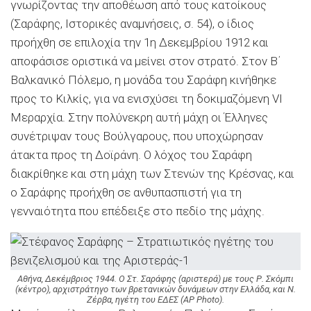
γνωρίζοντας την αποθέωση από τους κατοίκους
(Σαράφης, Ιστορικές αναμνήσεις, σ. 54), ο ίδιος
προήχθη σε επιλοχία την 1η ∆εκεμβρίου 1912 και
αποφάσισε οριστικά να μείνει στον στρατό. Στον Β΄
Βαλκανικό Πόλεμο, η μονάδα του Σαράφη κινήθηκε
προς το Κιλκίς, για να ενισχύσει τη δοκιμαζόμενη VΙ
Μεραρχία. Στην πολύνεκρη αυτή μάχη οι Έλληνες
συνέτριψαν τους Βούλγαρους, που υποχώρησαν
άτακτα προς τη ∆οϊράνη. Ο λόχος του Σαράφη
διακρίθηκε και στη μάχη των Στενών της Κρέσνας, και
ο Σαράφης προήχθη σε ανθυπασπιστή για τη
γενναιότητα που επέδειξε στο πεδίο της μάχης.
Αθήνα, Δεκέμβριος 1944. Ο Στ. Σαράφης (αριστερά) με τους Ρ. Σκόμπι
(κέντρο), αρχιστράτηγο των βρετανικών δυνάμεων στην Ελλάδα, και Ν.
Ζέρβα, ηγέτη του ΕΔΕΣ (AP Photo).