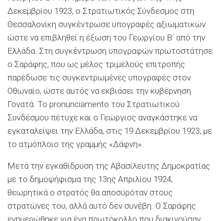
∆εκεμβρίου 1923, ο Στρατιωτικός Σύνδεσμος στη
Θεσσαλονίκη συγκέντρωσε υπογραφές αξιωματικών
ώστε να επιβληθεί η έξωση του Γεωργίου Β΄ από την
Ελλάδα. Στη συγκέντρωση υπογραφών πρωτοστάτησε
ο Σαράφης, που ως μέλος τριμελούς επιτροπής
παρέδωσε τις συγκεντρωμένες υπογραφές στον
Οθωναίο, ώστε αυτός να εκβιάσει την κυβέρνηση
Γονατά. Το pronunciamento του Στρατιωτικού
Συνδέσμου πέτυχε και ο Γεώργιος αναγκάστηκε να
εγκαταλείψει την Ελλάδα, στις 19 ∆εκεμβρίου 1923, με
το ατμόπλοιο της γραμμής «∆άφνη».
Μετά την εγκαθίδρυση της Αβασίλευτης ∆ημοκρατίας
με το δημοψήφισμα της 13ης Απριλίου 1924,
θεωρητικά ο στρατός θα αποσυρόταν στους
στρατώνες του, αλλά αυτό δεν συνέβη. Ο Σαράφης
ενημερώθηκε για ένα πρωτόκολλο που διακινούσαν