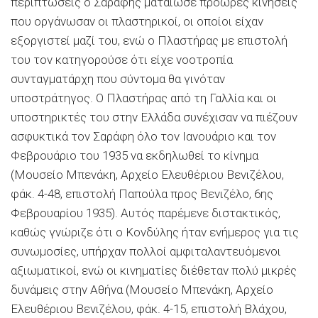
περιπτώσεις ο Σαράφης ματαίωσε πρόωρες κινήσεις
που οργάνωσαν οι πλαστηρικοί, οι οποίοι είχαν
εξοργιστεί μαζί του, ενώ ο Πλαστήρας με επιστολή
του τον κατηγορούσε ότι είχε νοοτροπία
συνταγματάρχη που σύντομα θα γινόταν
υποστράτηγος. Ο Πλαστήρας από τη Γαλλία και οι
υποστηρικτές του στην Ελλάδα συνέχισαν να πιέζουν
ασφυκτικά τον Σαράφη όλο τον Ιανουάριο και τον
Φεβρουάριο του 1935 να εκδηλωθεί το κίνημα
(Μουσείο Μπενάκη, Αρχείο Ελευθέριου Βενιζέλου,
φάκ. 4-48, επιστολή Παπούλα προς Βενιζέλο, 6ης
Φεβρουαρίου 1935). Αυτός παρέμενε διστακτικός,
καθώς γνώριζε ότι ο Κονδύλης ήταν ενήμερος για τις
συνωμοσίες, υπήρχαν πολλοί αμφιταλαντευόμενοι
αξιωματικοί, ενώ οι κινηματίες διέθεταν πολύ μικρές
δυνάμεις στην Αθήνα (Μουσείο Μπενάκη, Αρχείο
Ελευθέριου Βενιζέλου, φάκ. 4-15, επιστολή Βλάχου,